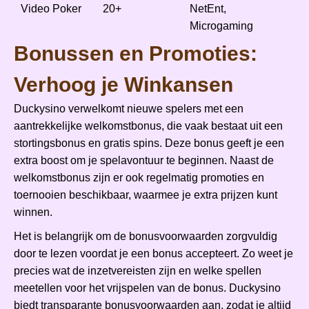
Video Poker
20+
NetEnt,
Microgaming
Bonussen en Promoties:
Verhoog je Winkansen
Duckysino verwelkomt nieuwe spelers met een
aantrekkelijke welkomstbonus, die vaak bestaat uit een
stortingsbonus en gratis spins. Deze bonus geeft je een
extra boost om je spelavontuur te beginnen. Naast de
welkomstbonus zijn er ook regelmatig promoties en
toernooien beschikbaar, waarmee je extra prijzen kunt
winnen.
Het is belangrijk om de bonusvoorwaarden zorgvuldig
door te lezen voordat je een bonus accepteert. Zo weet je
precies wat de inzetvereisten zijn en welke spellen
meetellen voor het vrijspelen van de bonus. Duckysino
biedt transparante bonusvoorwaarden aan, zodat je altijd