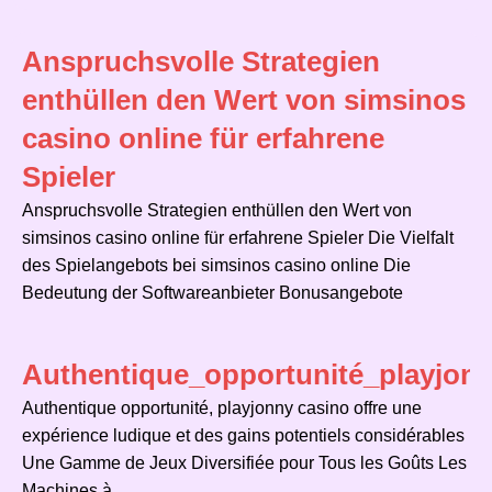
Anspruchsvolle Strategien
enthüllen den Wert von simsinos
casino online für erfahrene
Spieler
Anspruchsvolle Strategien enthüllen den Wert von
simsinos casino online für erfahrene Spieler Die Vielfalt
des Spielangebots bei simsinos casino online Die
Bedeutung der Softwareanbieter Bonusangebote
Authentique_opportunité_playjon
Authentique opportunité, playjonny casino offre une
expérience ludique et des gains potentiels considérables
Une Gamme de Jeux Diversifiée pour Tous les Goûts Les
Machines à