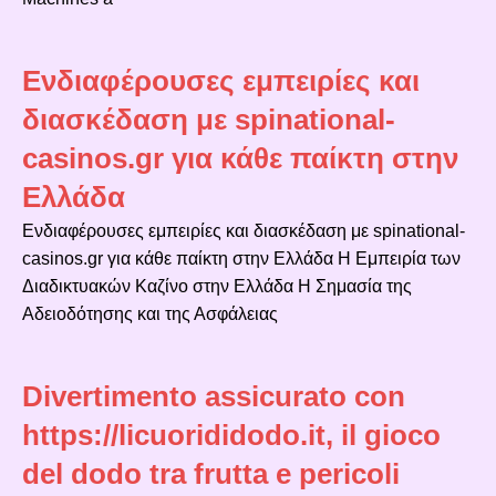
Ενδιαφέρουσες εμπειρίες και
διασκέδαση με spinational-
casinos.gr για κάθε παίκτη στην
Ελλάδα
Ενδιαφέρουσες εμπειρίες και διασκέδαση με spinational-
casinos.gr για κάθε παίκτη στην Ελλάδα Η Εμπειρία των
Διαδικτυακών Καζίνο στην Ελλάδα Η Σημασία της
Αδειοδότησης και της Ασφάλειας
Divertimento assicurato con
https://licuorididodo.it, il gioco
del dodo tra frutta e pericoli