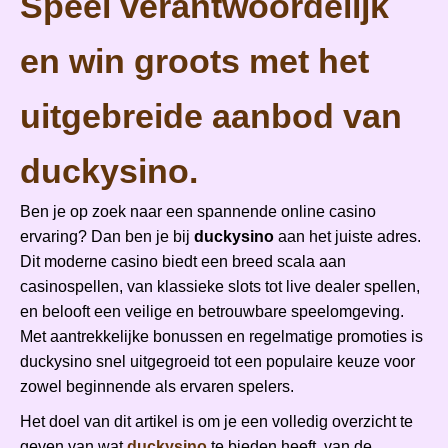
Speel verantwoordelijk
en win groots met het
uitgebreide aanbod van
duckysino.
Ben je op zoek naar een spannende online casino
ervaring? Dan ben je bij
duckysino
aan het juiste adres.
Dit moderne casino biedt een breed scala aan
casinospellen, van klassieke slots tot live dealer spellen,
en belooft een veilige en betrouwbare speelomgeving.
Met aantrekkelijke bonussen en regelmatige promoties is
duckysino snel uitgegroeid tot een populaire keuze voor
zowel beginnende als ervaren spelers.
Het doel van dit artikel is om je een volledig overzicht te
geven van wat
duckysino
te bieden heeft, van de