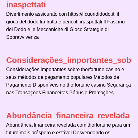
inaspettati
Divertimento assicurato con https://licuorididodo.it, il
gioco del dodo tra frutta e pericoli inaspettati Il Fascino
del Dodo e le Meccaniche di Gioco Strategie di
Sopravvivenza
Considerações_importantes_sobr
Considerações importantes sobre thorfortune casino e
seus métodos de pagamento populares Métodos de
Pagamento Disponíveis no thorfortune casino Segurança
nas Transações Financeiras Bónus e Promoções
Abundância_financeira_revelada_
Abundância financeira revelada com thorfortune para um
futuro mais próspero e estável Desvendando os