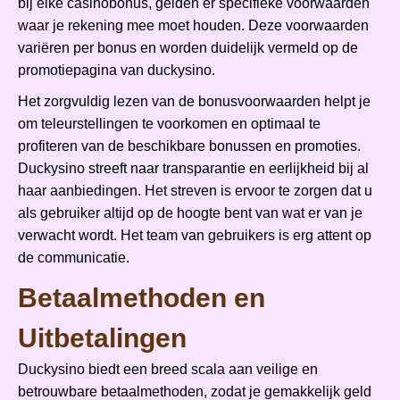
bij elke casinobonus, gelden er specifieke voorwaarden
waar je rekening mee moet houden. Deze voorwaarden
variëren per bonus en worden duidelijk vermeld op de
promotiepagina van duckysino.
Het zorgvuldig lezen van de bonusvoorwaarden helpt je
om teleurstellingen te voorkomen en optimaal te
profiteren van de beschikbare bonussen en promoties.
Duckysino streeft naar transparantie en eerlijkheid bij al
haar aanbiedingen. Het streven is ervoor te zorgen dat u
als gebruiker altijd op de hoogte bent van wat er van je
verwacht wordt. Het team van gebruikers is erg attent op
de communicatie.
Betaalmethoden en
Uitbetalingen
Duckysino biedt een breed scala aan veilige en
betrouwbare betaalmethoden, zodat je gemakkelijk geld