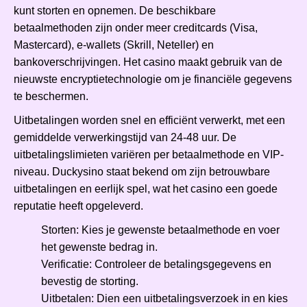
kunt storten en opnemen. De beschikbare
betaalmethoden zijn onder meer creditcards (Visa,
Mastercard), e-wallets (Skrill, Neteller) en
bankoverschrijvingen. Het casino maakt gebruik van de
nieuwste encryptietechnologie om je financiële gegevens
te beschermen.
Uitbetalingen worden snel en efficiënt verwerkt, met een
gemiddelde verwerkingstijd van 24-48 uur. De
uitbetalingslimieten variëren per betaalmethode en VIP-
niveau. Duckysino staat bekend om zijn betrouwbare
uitbetalingen en eerlijk spel, wat het casino een goede
reputatie heeft opgeleverd.
Storten: Kies je gewenste betaalmethode en voer
het gewenste bedrag in.
Verificatie: Controleer de betalingsgegevens en
bevestig de storting.
Uitbetalen: Dien een uitbetalingsverzoek in en kies