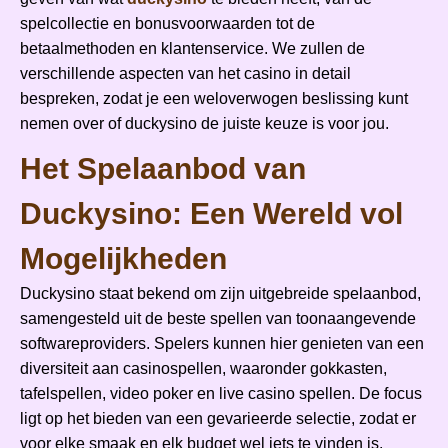
spelcollectie en bonusvoorwaarden tot de
betaalmethoden en klantenservice. We zullen de
verschillende aspecten van het casino in detail
bespreken, zodat je een weloverwogen beslissing kunt
nemen over of duckysino de juiste keuze is voor jou.
Het Spelaanbod van
Duckysino: Een Wereld vol
Mogelijkheden
Duckysino staat bekend om zijn uitgebreide spelaanbod,
samengesteld uit de beste spellen van toonaangevende
softwareproviders. Spelers kunnen hier genieten van een
diversiteit aan casinospellen, waaronder gokkasten,
tafelspellen, video poker en live casino spellen. De focus
ligt op het bieden van een gevarieerde selectie, zodat er
voor elke smaak en elk budget wel iets te vinden is.