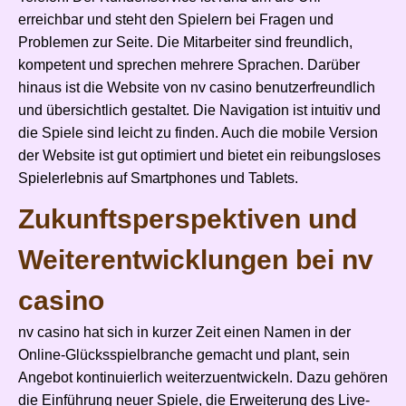
erreichbar und steht den Spielern bei Fragen und
Problemen zur Seite. Die Mitarbeiter sind freundlich,
kompetent und sprechen mehrere Sprachen. Darüber
hinaus ist die Website von nv casino benutzerfreundlich
und übersichtlich gestaltet. Die Navigation ist intuitiv und
die Spiele sind leicht zu finden. Auch die mobile Version
der Website ist gut optimiert und bietet ein reibungsloses
Spielerlebnis auf Smartphones und Tablets.
Zukunftsperspektiven und
Weiterentwicklungen bei nv
casino
nv casino hat sich in kurzer Zeit einen Namen in der
Online-Glücksspielbranche gemacht und plant, sein
Angebot kontinuierlich weiterzuentwickeln. Dazu gehören
die Einführung neuer Spiele, die Erweiterung des Live-