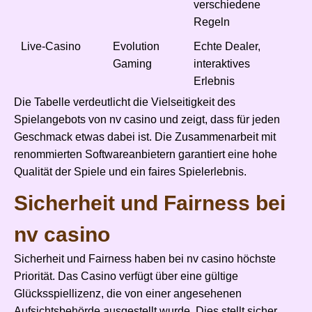
verschiedene
Regeln
Live-Casino
Evolution
Echte Dealer,
Gaming
interaktives
Erlebnis
Die Tabelle verdeutlicht die Vielseitigkeit des
Spielangebots von nv casino und zeigt, dass für jeden
Geschmack etwas dabei ist. Die Zusammenarbeit mit
renommierten Softwareanbietern garantiert eine hohe
Qualität der Spiele und ein faires Spielerlebnis.
Sicherheit und Fairness bei
nv casino
Sicherheit und Fairness haben bei nv casino höchste
Priorität. Das Casino verfügt über eine gültige
Glücksspiellizenz, die von einer angesehenen
Aufsichtsbehörde ausgestellt wurde. Dies stellt sicher,