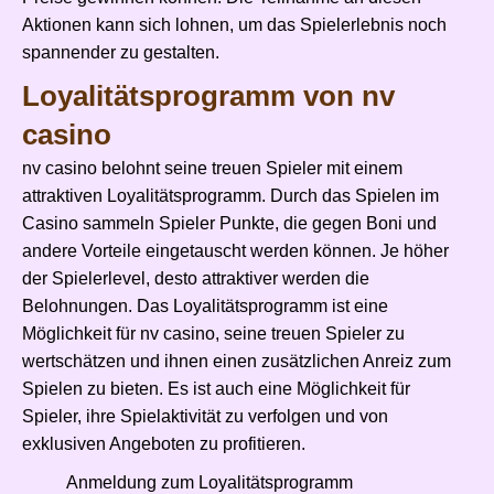
Aktionen kann sich lohnen, um das Spielerlebnis noch
spannender zu gestalten.
Loyalitätsprogramm von nv
casino
nv casino belohnt seine treuen Spieler mit einem
attraktiven Loyalitätsprogramm. Durch das Spielen im
Casino sammeln Spieler Punkte, die gegen Boni und
andere Vorteile eingetauscht werden können. Je höher
der Spielerlevel, desto attraktiver werden die
Belohnungen. Das Loyalitätsprogramm ist eine
Möglichkeit für nv casino, seine treuen Spieler zu
wertschätzen und ihnen einen zusätzlichen Anreiz zum
Spielen zu bieten. Es ist auch eine Möglichkeit für
Spieler, ihre Spielaktivität zu verfolgen und von
exklusiven Angeboten zu profitieren.
Anmeldung zum Loyalitätsprogramm