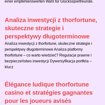
einer empfehlenswerten Wahl für Glücksspielfreunde.
Analiza inwestycji z thorfortune,
skuteczne strategie i
perspektywy długoterminowe
Analiza inwestycji z thorfortune, skuteczne strategie i
perspektywy długoterminowe Analiza platformy
thorfortune – co warto wiedzieć? Regulacje prawne i
bezpieczeństwo inwestycji Dywersyfikacja portfela –
klucz
Élégance ludique thorfortune
casino et stratégies gagnantes
pour les joueurs avisés