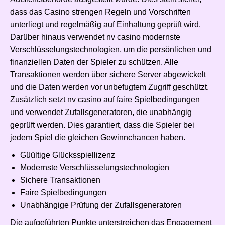
dass das Casino strengen Regeln und Vorschriften
unterliegt und regelmäßig auf Einhaltung geprüft wird.
Darüber hinaus verwendet nv casino modernste
Verschlüsselungstechnologien, um die persönlichen und
finanziellen Daten der Spieler zu schützen. Alle
Transaktionen werden über sichere Server abgewickelt
und die Daten werden vor unbefugtem Zugriff geschützt.
Zusätzlich setzt nv casino auf faire Spielbedingungen
und verwendet Zufallsgeneratoren, die unabhängig
geprüft werden. Dies garantiert, dass die Spieler bei
jedem Spiel die gleichen Gewinnchancen haben.
Güültige Glücksspiellizenz
Modernste Verschlüsselungstechnologien
Sichere Transaktionen
Faire Spielbedingungen
Unabhängige Prüfung der Zufallsgeneratoren
Die aufgeführten Punkte unterstreichen das Engagement