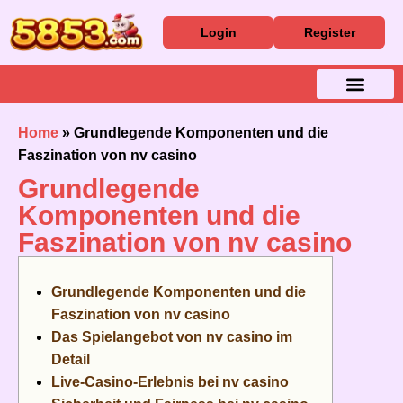
Login
Register
Baixar Aplicativo
Caça Níqueis
Cassino Ao Vivo
Home
»
Grundlegende Komponenten und die
Faszination von nv casino
Grundlegende
Komponenten und die
Faszination von nv casino
Grundlegende Komponenten und die
Faszination von nv casino
Das Spielangebot von nv casino im
Detail
Live-Casino-Erlebnis bei nv casino