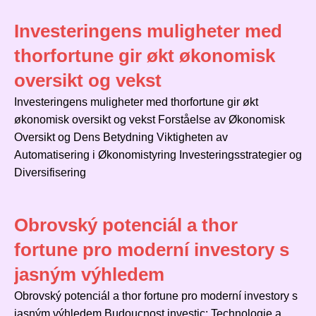
Investeringens muligheter med
thorfortune gir økt økonomisk
oversikt og vekst
Investeringens muligheter med thorfortune gir økt
økonomisk oversikt og vekst Forståelse av Økonomisk
Oversikt og Dens Betydning Viktigheten av
Automatisering i Økonomistyring Investeringsstrategier og
Diversifisering
Obrovský potenciál a thor
fortune pro moderní investory s
jasným výhledem
Obrovský potenciál a thor fortune pro moderní investory s
jasným výhledem Budoucnost investic: Technologie a