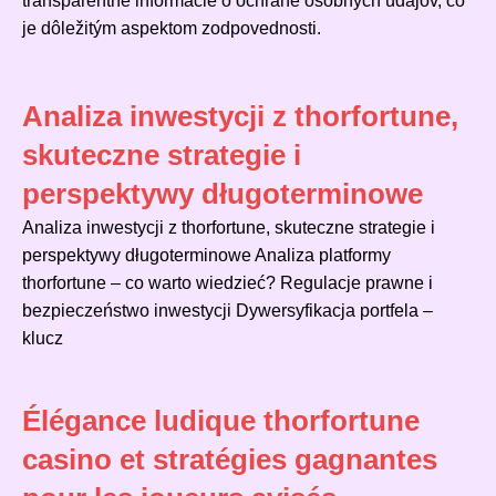
transparentné informácie o ochrane osobných údajov, čo
je dôležitým aspektom zodpovednosti.
Analiza inwestycji z thorfortune,
skuteczne strategie i
perspektywy długoterminowe
Analiza inwestycji z thorfortune, skuteczne strategie i
perspektywy długoterminowe Analiza platformy
thorfortune – co warto wiedzieć? Regulacje prawne i
bezpieczeństwo inwestycji Dywersyfikacja portfela –
klucz
Élégance ludique thorfortune
casino et stratégies gagnantes