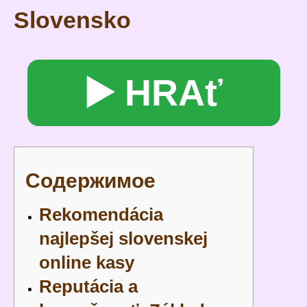
Slovensko
▶️ HRAť
Содержимое
Rekomendácia
najlepšej slovenskej
online kasy
Reputácia a