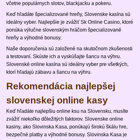
včetne populárnych slotov, blackjacku a pokeru.
Keď hľadáte špecializované hreňy, Slovenske kasína sú
ideálny vyber. Najlepšie je zvážiť Sk Online Casino, ktoré
ponúka výlučne slovenským hráčom špecializované
hreňy a výhodné bonusy.
Naše doporučenia sú založené na skutočnom zkušenosti
a testovaní. Skúste ich a vyskúšajte šancu na výhru.
Slovenské online kasína sú ideálny vyber pre všetkých,
ktorí hľadajú zábavu a šancu na výhru.
Rekomendácia najlepšej
slovenskej online kasy
Keď hľadáte najlepšiu online ksu na Slovensku, musíte
zvážiť niekoľko dôležitých faktorov. Slovenske online
kasiny, ako Slovinska Kasa, ponúkajú širokú škálu hre,
bezpečné platby a výhodné bonusy. Slovinska Kasa je