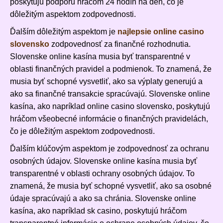
poskytujú podporu hráčom 24 hodín na den, čo je
dôležitým aspektom zodpovednosti.
Ďalším dôležitým aspektom je
najlepsie online casino
slovensko
zodpovednosť za finančné rozhodnutia.
Slovenske online kasína musia byť transparentné v
oblasti finančných pravidel a podmienok. To znamená, že
musia byť schopné vysvetliť, ako sa výplaty generujú a
ako sa finančné transakcie spracúvajú. Slovenske online
kasína, ako napríklad online casino slovensko, poskytujú
hráčom všeobecné informácie o finančných pravidelách,
čo je dôležitým aspektom zodpovednosti.
Ďalším klúčovým aspektom je zodpovednosť za ochranu
osobných údajov. Slovenske online kasína musia byť
transparentné v oblasti ochrany osobných údajov. To
znamená, že musia byť schopné vysvetliť, ako sa osobné
údaje spracúvajú a ako sa chránia. Slovenske online
kasína, ako napríklad sk casino, poskytujú hráčom