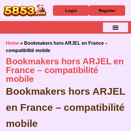
Login
Register
Baixar Aplicativo
Caça Níqueis
Cassino Ao Vivo
Home
»
Bookmakers hors ARJEL en France –
compatibilité mobile
Bookmakers hors ARJEL en
France – compatibilité
mobile
Bookmakers hors ARJEL
en France – compatibilité
mobile