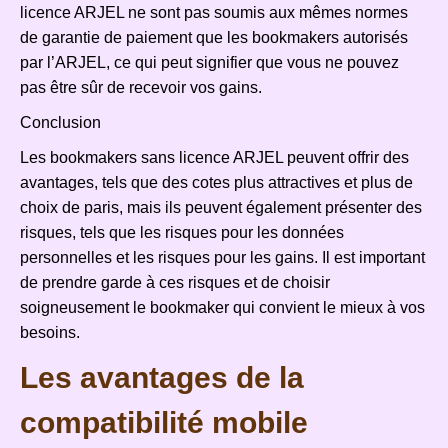
licence ARJEL ne sont pas soumis aux mêmes normes
de garantie de paiement que les bookmakers autorisés
par l’ARJEL, ce qui peut signifier que vous ne pouvez
pas être sûr de recevoir vos gains.
Conclusion
Les bookmakers sans licence ARJEL peuvent offrir des
avantages, tels que des cotes plus attractives et plus de
choix de paris, mais ils peuvent également présenter des
risques, tels que les risques pour les données
personnelles et les risques pour les gains. Il est important
de prendre garde à ces risques et de choisir
soigneusement le bookmaker qui convient le mieux à vos
besoins.
Les avantages de la
compatibilité mobile