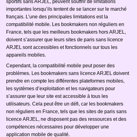
sportifs sans ARJEL, peuvent souffrir de limitations
importantes lorsqu’ils tentent de se lancer sur le marché
français. L’une des principales limitations est la
compatibilité mobile. Les bookmakers non réguliers en
France, tels que les meilleurs bookmakers hors ARJEL,
doivent s’assurer que leurs sites de paris sans licence
ARJEL sont accessibles et fonctionnels sur tous les
appareils mobiles.
Cependant, la compatibilité mobile peut poser des
problèmes. Les bookmakers sans licence ARJEL doivent
prendre en compte les différentes plateformes mobiles,
les systèmes d’exploitation et les navigateurs pour
s’assurer que leur site est accessible à tous les
utilisateurs. Cela peut être un défi, car les bookmakers
non réguliers en France, tels que les sites de paris sans
licence ARJEL, ne disposent pas des ressources et des
compétences nécessaires pour développer une
application mobile de qualité.