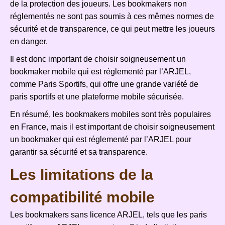
de la protection des joueurs. Les bookmakers non
réglementés ne sont pas soumis à ces mêmes normes de
sécurité et de transparence, ce qui peut mettre les joueurs
en danger.
Il est donc important de choisir soigneusement un
bookmaker mobile qui est réglementé par l’ARJEL,
comme Paris Sportifs, qui offre une grande variété de
paris sportifs et une plateforme mobile sécurisée.
En résumé, les bookmakers mobiles sont très populaires
en France, mais il est important de choisir soigneusement
un bookmaker qui est réglementé par l’ARJEL pour
garantir sa sécurité et sa transparence.
Les limitations de la
compatibilité mobile
Les bookmakers sans licence ARJEL, tels que les paris