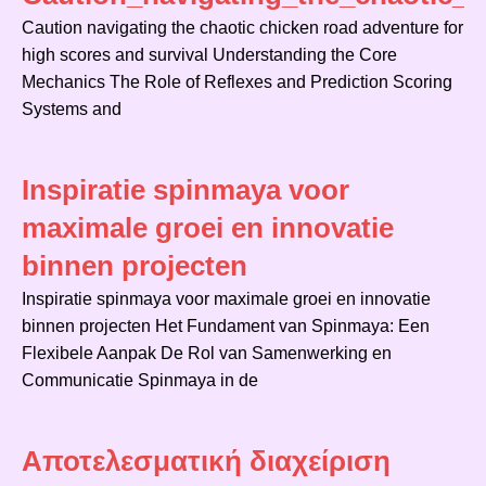
Caution navigating the chaotic chicken road adventure for
high scores and survival Understanding the Core
Mechanics The Role of Reflexes and Prediction Scoring
Systems and
Inspiratie spinmaya voor
maximale groei en innovatie
binnen projecten
Inspiratie spinmaya voor maximale groei en innovatie
binnen projecten Het Fundament van Spinmaya: Een
Flexibele Aanpak De Rol van Samenwerking en
Communicatie Spinmaya in de
Αποτελεσματική διαχείριση