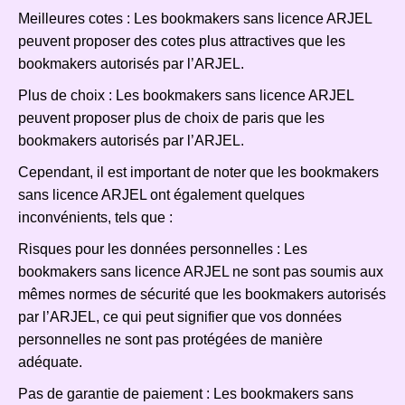
Meilleures cotes : Les bookmakers sans licence ARJEL
peuvent proposer des cotes plus attractives que les
bookmakers autorisés par l’ARJEL.
Plus de choix : Les bookmakers sans licence ARJEL
peuvent proposer plus de choix de paris que les
bookmakers autorisés par l’ARJEL.
Cependant, il est important de noter que les bookmakers
sans licence ARJEL ont également quelques
inconvénients, tels que :
Risques pour les données personnelles : Les
bookmakers sans licence ARJEL ne sont pas soumis aux
mêmes normes de sécurité que les bookmakers autorisés
par l’ARJEL, ce qui peut signifier que vos données
personnelles ne sont pas protégées de manière
adéquate.
Pas de garantie de paiement : Les bookmakers sans