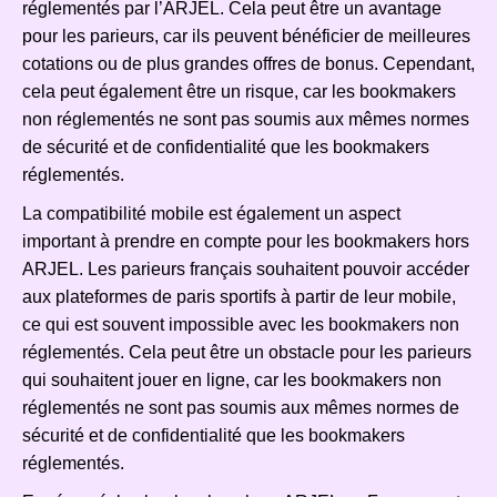
réglementés par l’ARJEL. Cela peut être un avantage
pour les parieurs, car ils peuvent bénéficier de meilleures
cotations ou de plus grandes offres de bonus. Cependant,
cela peut également être un risque, car les bookmakers
non réglementés ne sont pas soumis aux mêmes normes
de sécurité et de confidentialité que les bookmakers
réglementés.
La compatibilité mobile est également un aspect
important à prendre en compte pour les bookmakers hors
ARJEL. Les parieurs français souhaitent pouvoir accéder
aux plateformes de paris sportifs à partir de leur mobile,
ce qui est souvent impossible avec les bookmakers non
réglementés. Cela peut être un obstacle pour les parieurs
qui souhaitent jouer en ligne, car les bookmakers non
réglementés ne sont pas soumis aux mêmes normes de
sécurité et de confidentialité que les bookmakers
réglementés.