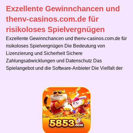
Exzellente Gewinnchancen und
thenv-casinos.com.de für
risikoloses Spielvergnügen
Exzellente Gewinnchancen und thenv-casinos.com.de für
risikoloses Spielvergnügen Die Bedeutung von
Lizenzierung und Sicherheit Sichere
Zahlungsabwicklungen und Datenschutz Das
Spielangebot und die Software-Anbieter Die Vielfalt der