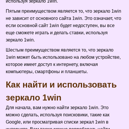
используя зеркало 1win.
Пятым преимуществом является то, что зеркало 1win
не зависит от основного сайта 1win. Это означает, что
если основной сайт 1win будет недоступен, вы все
еще сможете играть и делать ставки, используя
зеркало 1win.
Шестым преимуществом является то, что зеркало
1win может быть использовано на любом устройстве,
которое имеет доступ к интернету, включая
компьютеры, смартфоны и планшеты.
Как найти и использовать
зеркало 1win
Для начала, вам нужно найти зеркало 1win. Это
можно сделать, используя поисковики, такие как
Google, или просматривая списки зеркал 1win в