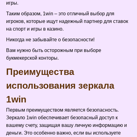
игры.
Таким образом, 1win – это отличный выбор для
игроков, которые ищут надежный партнер для ставок
на спорт и игры в казино.
Никогда не забывайте о безопасности!
Вам нужно быть осторожным при выборе
букмекерской конторы.
Преимущества
использования зеркала
1win
Первым преимуществом является безопасность.
Зеркало 1win обеспечивает безопасный доступ к
вашему счету, защищая вашу личную информацию и
деньги. Это особенно важно, если вы используете