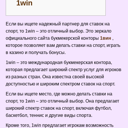
1win
Если вы ищете надежный партнер для ставок на
спорт, то 1win – это отличный выбор. Это зеркало
официального сайта букмекерской конторы
1вин
,
которое позволяет вам делать ставки на спорт, играть
в казино и получать бонусы.
1win – это международная букмекерская контора,
которая предлагает широкий спектр услуг для игроков
из разных стран. Она известна своей высокой
доступностью и широким спектром ставок на спорт.
Если вы ищете место, где можно делать ставки на
спорт, то 1win – это отличный выбор. Она предлагает
широкий спектр ставок на спорт, включая футбол,
баскетбол, теннис и другие виды спорта.
Кроме того, 1win предлагает игрокам возможность