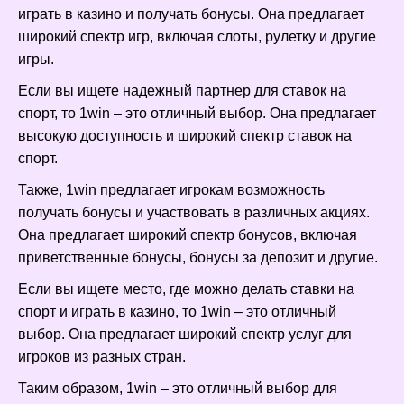
играть в казино и получать бонусы. Она предлагает
широкий спектр игр, включая слоты, рулетку и другие
игры.
Если вы ищете надежный партнер для ставок на
спорт, то 1win – это отличный выбор. Она предлагает
высокую доступность и широкий спектр ставок на
спорт.
Также, 1win предлагает игрокам возможность
получать бонусы и участвовать в различных акциях.
Она предлагает широкий спектр бонусов, включая
приветственные бонусы, бонусы за депозит и другие.
Если вы ищете место, где можно делать ставки на
спорт и играть в казино, то 1win – это отличный
выбор. Она предлагает широкий спектр услуг для
игроков из разных стран.
Таким образом, 1win – это отличный выбор для