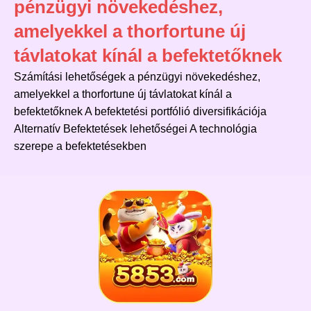
pénzügyi növekedéshez,
amelyekkel a thorfortune új
távlatokat kínál a befektetőknek
Számítási lehetőségek a pénzügyi növekedéshez,
amelyekkel a thorfortune új távlatokat kínál a
befektetőknek A befektetési portfólió diversifikációja
Alternatív Befektetések lehetőségei A technológia
szerepe a befektetésekben