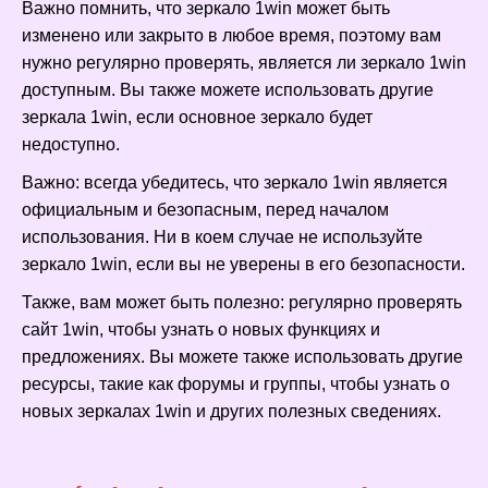
Важно помнить, что зеркало 1win может быть
изменено или закрыто в любое время, поэтому вам
нужно регулярно проверять, является ли зеркало 1win
доступным. Вы также можете использовать другие
зеркала 1win, если основное зеркало будет
недоступно.
Важно: всегда убедитесь, что зеркало 1win является
официальным и безопасным, перед началом
использования. Ни в коем случае не используйте
зеркало 1win, если вы не уверены в его безопасности.
Также, вам может быть полезно: регулярно проверять
сайт 1win, чтобы узнать о новых функциях и
предложениях. Вы можете также использовать другие
ресурсы, такие как форумы и группы, чтобы узнать о
новых зеркалах 1win и других полезных сведениях.