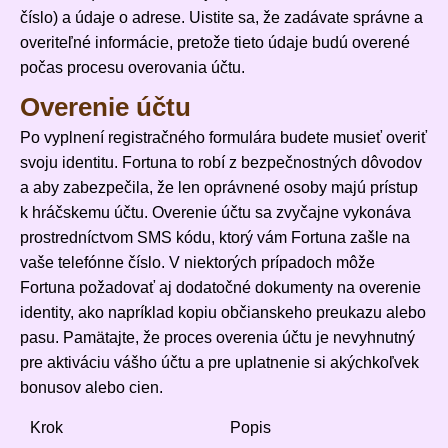
číslo) a údaje o adrese. Uistite sa, že zadávate správne a
overiteľné informácie, pretože tieto údaje budú overené
počas procesu overovania účtu.
Overenie účtu
Po vyplnení registračného formulára budete musieť overiť
svoju identitu. Fortuna to robí z bezpečnostných dôvodov
a aby zabezpečila, že len oprávnené osoby majú prístup
k hráčskemu účtu. Overenie účtu sa zvyčajne vykonáva
prostredníctvom SMS kódu, ktorý vám Fortuna zašle na
vaše telefónne číslo. V niektorých prípadoch môže
Fortuna požadovať aj dodatočné dokumenty na overenie
identity, ako napríklad kopiu občianskeho preukazu alebo
pasu. Pamätajte, že proces overenia účtu je nevyhnutný
pre aktiváciu vášho účtu a pre uplatnenie si akýchkoľvek
bonusov alebo cien.
Krok
Popis