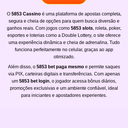
O
5853 Cassino
é uma plataforma de apostas completa,
segura e cheia de opções para quem busca diversão e
ganhos reais. Com jogos como
5853 slots
, roleta, poker,
esportes e loterias como a Double Lottery, o site oferece
uma experiência dinâmica e cheia de adrenalina. Tudo
funciona perfeitamente no celular, graças ao app
otimizado.
Além disso, o
5853 bet paga mesmo
e permite saques
via PIX, carteiras digitais e transferências. Com apenas
um
5853 bet login
, o jogador acessa bônus diários,
promoções exclusivas e um ambiente confiável, ideal
para iniciantes e apostadores experientes.