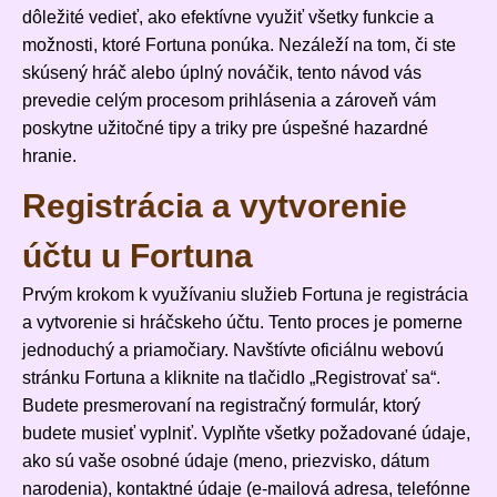
dôležité vedieť, ako efektívne využiť všetky funkcie a
možnosti, ktoré Fortuna ponúka. Nezáleží na tom, či ste
skúsený hráč alebo úplný nováčik, tento návod vás
prevedie celým procesom prihlásenia a zároveň vám
poskytne užitočné tipy a triky pre úspešné hazardné
hranie.
Registrácia a vytvorenie
účtu u Fortuna
Prvým krokom k využívaniu služieb Fortuna je registrácia
a vytvorenie si hráčskeho účtu. Tento proces je pomerne
jednoduchý a priamočiary. Navštívte oficiálnu webovú
stránku Fortuna a kliknite na tlačidlo „Registrovať sa“.
Budete presmerovaní na registračný formulár, ktorý
budete musieť vyplniť. Vyplňte všetky požadované údaje,
ako sú vaše osobné údaje (meno, priezvisko, dátum
narodenia), kontaktné údaje (e-mailová adresa, telefónne