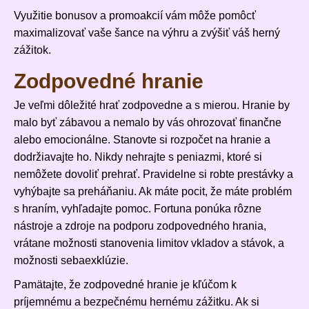
Využitie bonusov a promoakcií vám môže pomôcť
maximalizovať vaše šance na výhru a zvýšiť váš herný
zážitok.
Zodpovedné hranie
Je veľmi dôležité hrať zodpovedne a s mierou. Hranie by
malo byť zábavou a nemalo by vás ohrozovať finančne
alebo emocionálne. Stanovte si rozpočet na hranie a
dodržiavajte ho. Nikdy nehrajte s peniazmi, ktoré si
nemôžete dovoliť prehrať. Pravidelne si robte prestávky a
vyhýbajte sa preháňaniu. Ak máte pocit, že máte problém
s hraním, vyhľadajte pomoc. Fortuna ponúka rôzne
nástroje a zdroje na podporu zodpovedného hrania,
vrátane možnosti stanovenia limitov vkladov a stávok, a
možnosti sebaexklúzie.
Pamätajte, že zodpovedné hranie je kľúčom k
príjemnému a bezpečnému hernému zážitku. Ak si