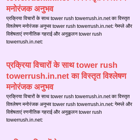
मनोरंजक अनुभव
प्रक्रिया विचारों के साथ tower rush towerrush.in.net का विस्तृत
विश्लेषण मनोरंजक अनुभव tower rush towerrush.in.net: गेमप्ले और
विशेषताएं रणनीतिक गहराई और अनुकूलन tower rush
towerrush.in.net:
प्रक्रिया विचारों के साथ tower rush
towerrush.in.net का विस्तृत विश्लेषण
मनोरंजक अनुभव
प्रक्रिया विचारों के साथ tower rush towerrush.in.net का विस्तृत
विश्लेषण मनोरंजक अनुभव tower rush towerrush.in.net: गेमप्ले और
विशेषताएं रणनीतिक गहराई और अनुकूलन tower rush
towerrush.in.net: