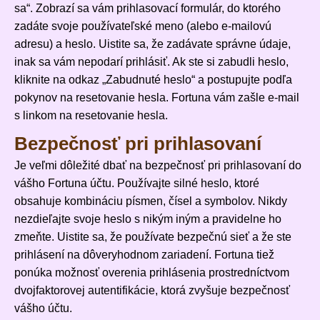
sa“. Zobrazí sa vám prihlasovací formulár, do ktorého
zadáte svoje používateľské meno (alebo e-mailovú
adresu) a heslo. Uistite sa, že zadávate správne údaje,
inak sa vám nepodarí prihlásiť. Ak ste si zabudli heslo,
kliknite na odkaz „Zabudnuté heslo“ a postupujte podľa
pokynov na resetovanie hesla. Fortuna vám zašle e-mail
s linkom na resetovanie hesla.
Bezpečnosť pri prihlasovaní
Je veľmi dôležité dbať na bezpečnosť pri prihlasovaní do
vášho Fortuna účtu. Používajte silné heslo, ktoré
obsahuje kombináciu písmen, čísel a symbolov. Nikdy
nezdieľajte svoje heslo s nikým iným a pravidelne ho
zmeňte. Uistite sa, že používate bezpečnú sieť a že ste
prihlásení na dôveryhodnom zariadení. Fortuna tiež
ponúka možnosť overenia prihlásenia prostredníctvom
dvojfaktorovej autentifikácie, ktorá zvyšuje bezpečnosť
vášho účtu.