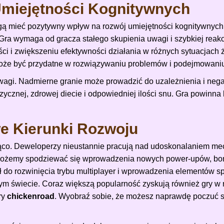
miejętności Kognitywnych
gą mieć pozytywny wpływ na rozwój umiejętności kognitywnych, t
ra wymaga od gracza stałego skupienia uwagi i szybkiej reakc
i i zwiększeniu efektywności działania w różnych sytuacjach 
może być przydatne w rozwiązywaniu problemów i podejmowaniu
agi. Nadmierne granie może prowadzić do uzależnienia i nega
zycznej, zdrowej diecie i odpowiedniej ilości snu. Gra powinna 
we Kierunki Rozwoju
jąco. Deweloperzy nieustannie pracują nad udoskonalaniem mec
 Możemy spodziewać się wprowadzenia nowych power-upów, bon
 do rozwinięcia trybu multiplayer i wprowadzenia elementów spo
ym świecie. Coraz większą popularność zyskują również gry w r
ry
chickenroad
. Wyobraź sobie, że możesz naprawdę poczuć si