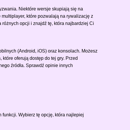
wyzwania. Niektóre wersje skupiają się na
 multiplayer, które pozwalają na rywalizację z
różnych opcji i znajdź tę, która najbardziej Ci
obilnych (Android, iOS) oraz konsolach. Możesz
, które oferują dostęp do tej gry. Przed
anego źródła. Sprawdź opinie innych
unkcji. Wybierz tę opcję, która najlepiej