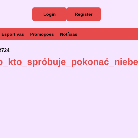
Login
Register
Esportivas
Promoções
Notícias
2724
_kto_spróbuje_pokonać_niebe