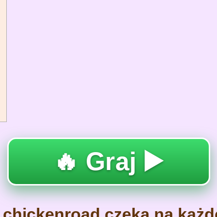
🔥 Graj ▶️
chickenroad czeka na każde