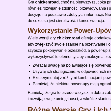
Gra
chickenroad
, choć na pierwszy rzut oka p
również rozwijanie zdolności przewidywania i s
decyzje na podstawie zdobytych informacji. Nie
do sukcesu jest cierpliwość i konsekwencja.
Wykorzystanie Power-Upó
Wiele wersji gry
chickenroad
oferuje dodatkowe
aby zwiększyć swoje szanse na przetrwanie i 
szybsze pokonywanie przeszkód, a power-up z
wykorzystywać te elementy, aby zmaksymalizo
Zwracaj uwagę na pojawiające się power-up
Używaj ich strategicznie, w odpowiednich 
Eksperymentuj z różnymi kombinacjami pow
Pamiętaj, że niektóre power-upy mają ograni
Pamiętaj, że gra to przede wszystkim dobra z
i rozwijaj swoje umiejętności, a wkrótce stanie
Różne Wersje Gry i Ich