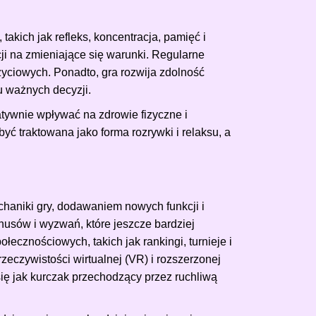
akich jak refleks, koncentracja, pamięć i
ji na zmieniające się warunki. Regularne
życiowych. Ponadto, gra rozwija zdolność
 ważnych decyzji.
tywnie wpływać na zdrowie fizyczne i
być traktowana jako forma rozrywki i relaksu, a
haniki gry, dodawaniem nowych funkcji i
usów i wyzwań, które jeszcze bardziej
łecznościowych, takich jak rankingi, turnieje i
zeczywistości wirtualnej (VR) i rozszerzonej
ę jak kurczak przechodzący przez ruchliwą