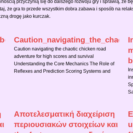
ością przyczynią się do dalszego rozwoju gry i sprawią, że bę
aj, że gra to przede wszystkim dobra zabawa i sposób na rela
zną drogę jako kurczak.
bonus_nabízí_unikátní_zábavu_a_vz
Caution_navigating_the_chaoti
I
m
Caution navigating the chaotic chicken road
adventure for high scores and survival
b
Understanding the Core Mechanics The Role of
In
Reflexes and Prediction Scoring Systems and
in
Sp
Sa
η
Αποτελεσματική διαχείριση
E
αι
περιουσιακών στοιχείων και
u