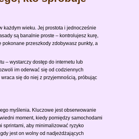
 każdym wieku. Jej prostota i jednocześnie
sady są banalnie proste – kontrolujesz kurę,
ie pokonane przeszkody zdobywasz punkty, a
u – wystarczy dostęp do internetu lub
pozwoli im oderwać się od codziennych
wraca się do niej z przyjemnością, próbując
znego myślenia. Kluczowe jest obserwowanie
odpowiedni moment, kiedy pomiędzy samochodami
i sprintami, aby minimalizować ryzyko
 gdy jest on wolny od nadjeżdżających