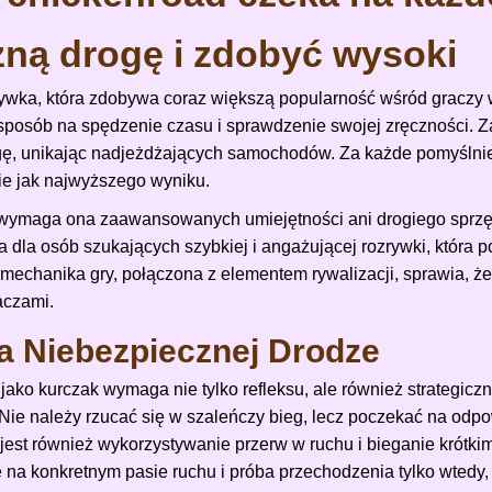
ną drogę i zdobyć wysoki
ywka, która zdobywa coraz większą popularność wśród graczy w
 sposób na spędzenie czasu i sprawdzenie swojej zręczności. Za
rogę, unikając nadjeżdżających samochodów. Za każde pomyśln
cie jak najwyższego wyniku.
e wymaga ona zaawansowanych umiejętności ani drogiego sprzęt
 dla osób szukających szybkiej i angażującej rozrywki, która 
mechanika gry, połączona z elementem rywalizacji, sprawia, że 
aczami.
na Niebezpiecznej Drodze
ako kurczak wymaga nie tylko refleksu, ale również strategic
i. Nie należy rzucać się w szaleńczy bieg, lecz poczekać na 
jest również wykorzystywanie przerw w ruchu i bieganie krótkim
 na konkretnym pasie ruchu i próba przechodzenia tylko wtedy,