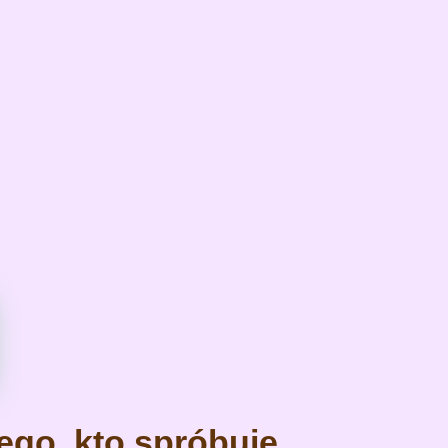
go, kto spróbuje