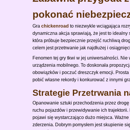
pokonać niebezpiecz
Gra
chickenroad
to niezwykle wciągająca rozr
dynamiczna akcja sprawiają, że jest to idealny
która próbuje bezpiecznie przejść ruchliwą d
celem jest przetrwanie jak najdłużej i osiągnię
Fenomen tej gry tkwi w jej uniwersalności. Ni
urządzenia mobilnego. To doskonała propozycja
obowiązków i poczuć dreszczyk emocji. Prosta 
pobić własne rekordy i konkurować z innymi gr
Strategie Przetrwania 
Opanowanie sztuki przechodzenia przez drogę j
ruchu pojazdów i przewidywanie ich trajektori
pojawi się wystarczająco dużo miejsca. Ważne 
zderzenia. Dobrym pomysłem jest skupienie się