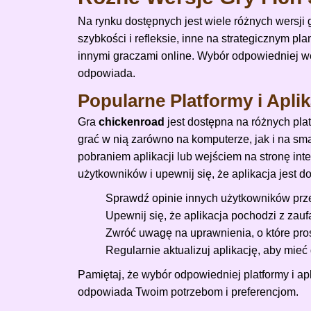
Na rynku dostępnych jest wiele różnych wersji 
szybkości i refleksie, inne na strategicznym pl
innymi graczami online. Wybór odpowiedniej wersj
odpowiada.
Popularne Platformy i Aplik
Gra
chickenroad
jest dostępna na różnych pla
grać w nią zarówno na komputerze, jak i na smartf
pobraniem aplikacji lub wejściem na stronę int
użytkowników i upewnij się, że aplikacja jest d
Sprawdź opinie innych użytkowników prze
Upewnij się, że aplikacja pochodzi z zauf
Zwróć uwagę na uprawnienia, o które pros
Regularnie aktualizuj aplikację, aby mie
Pamiętaj, że wybór odpowiedniej platformy i apl
odpowiada Twoim potrzebom i preferencjom.