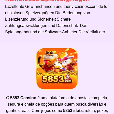
Exzellente Gewinnchancen und thenv-casinos.com.de für
risikoloses Spielvergnügen Die Bedeutung von
Lizenzierung und Sicherheit Sichere
Zahlungsabwicklungen und Datenschutz Das
Spielangebot und die Software-Anbieter Die Vielfalt der
O
5853 Cassino
é uma plataforma de apostas completa,
segura e cheia de opções para quem busca diversão e
ganhos reais. Com jogos como
5853 slots
, roleta, poker,