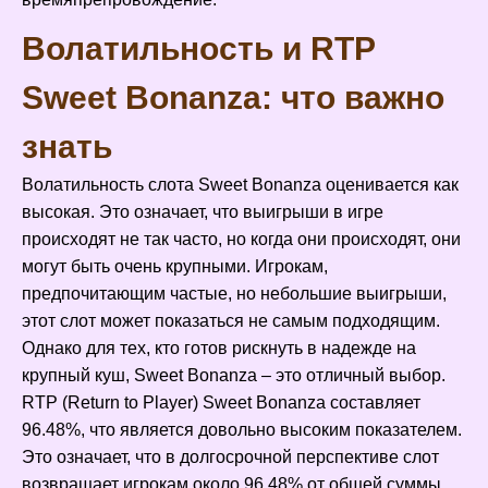
Волатильность и RTP
Sweet Bonanza: что важно
знать
Волатильность слота Sweet Bonanza оценивается как
высокая. Это означает, что выигрыши в игре
происходят не так часто, но когда они происходят, они
могут быть очень крупными. Игрокам,
предпочитающим частые, но небольшие выигрыши,
этот слот может показаться не самым подходящим.
Однако для тех, кто готов рискнуть в надежде на
крупный куш, Sweet Bonanza – это отличный выбор.
RTP (Return to Player) Sweet Bonanza составляет
96.48%, что является довольно высоким показателем.
Это означает, что в долгосрочной перспективе слот
возвращает игрокам около 96.48% от общей суммы