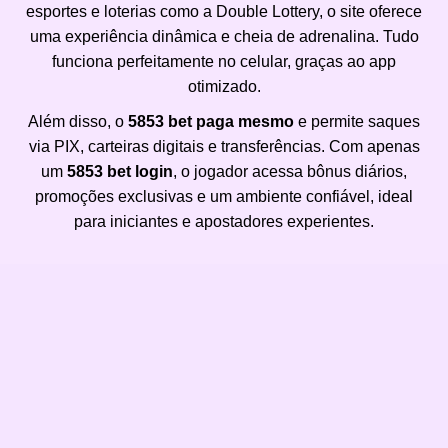
esportes e loterias como a Double Lottery, o site oferece
uma experiência dinâmica e cheia de adrenalina. Tudo
funciona perfeitamente no celular, graças ao app
otimizado.
Além disso, o
5853 bet paga mesmo
e permite saques
via PIX, carteiras digitais e transferências. Com apenas
um
5853 bet login
, o jogador acessa bônus diários,
promoções exclusivas e um ambiente confiável, ideal
para iniciantes e apostadores experientes.