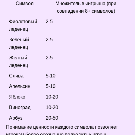
Символ
Множитель выигрыша (при
совпадении 8+ символов)
Фиолетовый
2-5
леденец
Зеленый
2-5
леденец
Желтый
2-5
леденец
Слива
5-10
Апельсин
5-10
Яблоко
10-20
Виноград
10-20
Арбуз
20-50
Понимание ценности каждого символа позволяет
игрокам более осознанно подходить к игре и