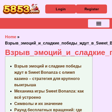
Login
Register
Baixar Aplicativo
Caça Níqueis
Cassino Ao Vivo
Home
»
Взрыв_эмоций_и_сладкие_победы_ждут_в_Sweet_
Взрыв_эмоций_и_сладкие_
Взрыв эмоций и сладкие победы
ждут в Sweet Bonanza с олимп
казино – стратегия для крупного
выигрыша
Механика игры Sweet Bonanza: как
всё устроено
Символы и их значение
Раунд бесплатных вращений: где