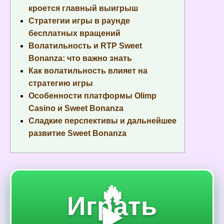
кроется главный выигрыш
Стратегии игры в раунде
бесплатных вращений
Волатильность и RTP Sweet
Bonanza: что важно знать
Как волатильность влияет на
стратегию игры
Особенности платформы Olimp
Casino и Sweet Bonanza
Сладкие перспективы и дальнейшее
развитие Sweet Bonanza
🔥
Играть
▶️