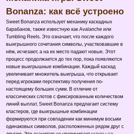
Bonanza: как всё устроено
Sweet Bonanza использует механику каскадных
барабанов, также известную как Avalanche или
Tumbling Reels. Это означает, что после каждого
выигрышного сочетания символы, участвовавшие в
нём, исчезают, а на их место падают новые. Этот
процесс продолжается до тех пор, пока появляются
новые выигрышные комбинации. Каждый каскад
увеличивает множитель выигрыша, что открывает
перед игроками перспективу получения по-
настоящему больших сумм. В отличие от
классических слотов с фиксированным количеством
линий выплат, Sweet Bonanza предлагает систему
кластеров, где выигрышные комбинации
формируются при совпадении как минимум восьми
одинаковых символов, расположенных рядом друг с
другом. Это значительно увеличивает шансы на