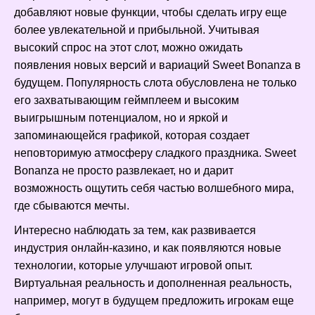
добавляют новые функции, чтобы сделать игру еще
более увлекательной и прибыльной. Учитывая
высокий спрос на этот слот, можно ожидать
появления новых версий и вариаций Sweet Bonanza в
будущем. Популярность слота обусловлена не только
его захватывающим геймплеем и высоким
выигрышным потенциалом, но и яркой и
запоминающейся графикой, которая создает
неповторимую атмосферу сладкого праздника. Sweet
Bonanza не просто развлекает, но и дарит
возможность ощутить себя частью волшебного мира,
где сбываются мечты.
Интересно наблюдать за тем, как развивается
индустрия онлайн-казино, и как появляются новые
технологии, которые улучшают игровой опыт.
Виртуальная реальность и дополненная реальность,
например, могут в будущем предложить игрокам еще