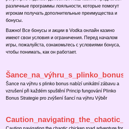
различные программы лояльности, которые помогут
игрокам получать дополнительные преимущества и
бонусы.
Важно! Все бонусы и акции в Vodka онлайн казино
имеют свои условия и ограничения. Перед началом
игры, пожалуйста, ознакомьтесь с условиями бонуса,
чтобы понимать, как он работает.
Šance_na_výhru_s_plinko_bonus_n
Šance na výhru s plinko bonus nabízí unikátní zábavu a
vzrušení při každém spuštění Princip fungování Plinko
Bonus Strategie pro zvýšení šancí na výhru Výběr
Caution_navigating_the_chaotic_
Caution navigating the chaotic chicken road adventure for