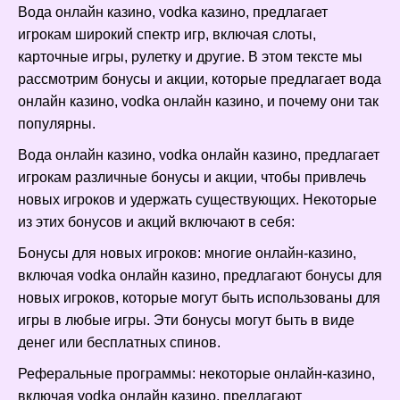
Вода онлайн казино, vodka казино, предлагает
игрокам широкий спектр игр, включая слоты,
карточные игры, рулетку и другие. В этом тексте мы
рассмотрим бонусы и акции, которые предлагает вода
онлайн казино, vodka онлайн казино, и почему они так
популярны.
Вода онлайн казино, vodka онлайн казино, предлагает
игрокам различные бонусы и акции, чтобы привлечь
новых игроков и удержать существующих. Некоторые
из этих бонусов и акций включают в себя:
Бонусы для новых игроков: многие онлайн-казино,
включая vodka онлайн казино, предлагают бонусы для
новых игроков, которые могут быть использованы для
игры в любые игры. Эти бонусы могут быть в виде
денег или бесплатных спинов.
Реферальные программы: некоторые онлайн-казино,
включая vodka онлайн казино, предлагают