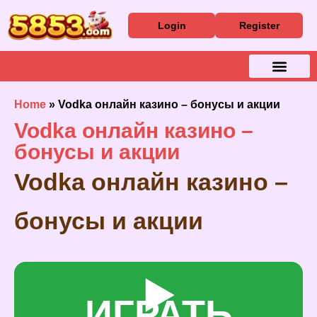
Login
Register
Baixar Aplicativo
Caça Níqueis
Cassino Ao Vivo
Home
»
Vodka онлайн казино – бонусы и акции
Vodka онлайн казино –
бонусы и акции
Vodka онлайн казино –
бонусы и акции
▶️
ИГРАТЬ