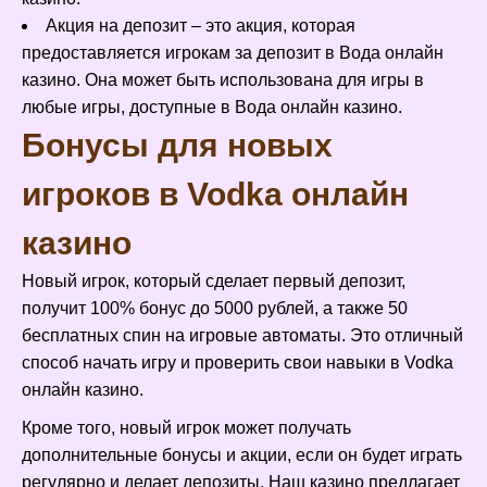
Акция на депозит – это акция, которая
предоставляется игрокам за депозит в Вода онлайн
казино. Она может быть использована для игры в
любые игры, доступные в Вода онлайн казино.
Бонусы для новых
игроков в Vodka онлайн
казино
Новый игрок, который сделает первый депозит,
получит 100% бонус до 5000 рублей, а также 50
бесплатных спин на игровые автоматы. Это отличный
способ начать игру и проверить свои навыки в Vodka
онлайн казино.
Кроме того, новый игрок может получать
дополнительные бонусы и акции, если он будет играть
регулярно и делает депозиты. Наш казино предлагает