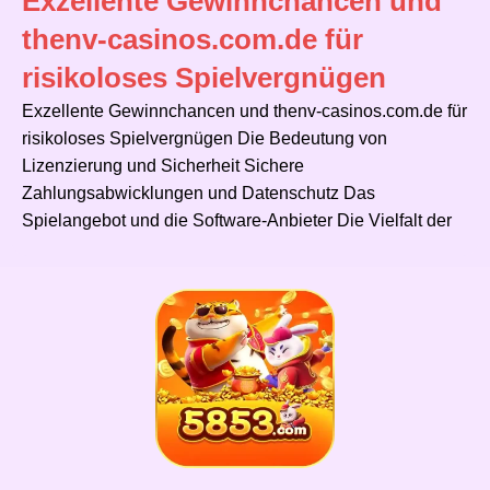
Exzellente Gewinnchancen und
thenv-casinos.com.de für
risikoloses Spielvergnügen
Exzellente Gewinnchancen und thenv-casinos.com.de für
risikoloses Spielvergnügen Die Bedeutung von
Lizenzierung und Sicherheit Sichere
Zahlungsabwicklungen und Datenschutz Das
Spielangebot und die Software-Anbieter Die Vielfalt der