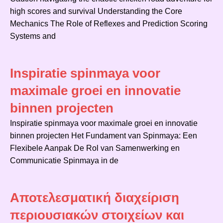
high scores and survival Understanding the Core
Mechanics The Role of Reflexes and Prediction Scoring
Systems and
Inspiratie spinmaya voor
maximale groei en innovatie
binnen projecten
Inspiratie spinmaya voor maximale groei en innovatie
binnen projecten Het Fundament van Spinmaya: Een
Flexibele Aanpak De Rol van Samenwerking en
Communicatie Spinmaya in de
Αποτελεσματική διαχείριση
περιουσιακών στοιχείων και