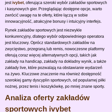
jest
ivybet
, oferująca szeroki wybór zakładów sportowych
i kasynowych gier. Przeglądając dostępne opcje, warto
zwrócić uwagę na te oferty, które łączą w sobie
innowacyjność, atrakcyjne bonusy i intuicyjny interfejs.
Rynek zakładów sportowych jest niezwykle
konkurencyjny, dlatego wybór odpowiedniego operatora
jest kluczowy. Oprócz standardowych zakładów na
zwycięstwo, przegraną lub remis, nowoczesne platformy
oferują coraz więcej alternatywnych opcji, takich jak
zakłady na handicap, zakłady na dokładny wynik, a także
zakłady live, które pozwalają na obstawianie wydarzeń
na żywo. Kluczowe znaczenie ma również dostępność
szerokiej gamy dyscyplin sportowych, od popularnej piłki
nożnej, przez tenis i koszykówkę, po mniej znane sporty.
Analiza oferty zakładów
sportowych ivybet