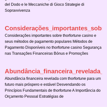
del Dodo e le Meccaniche di Gioco Strategie di
Sopravvivenza
Considerações_importantes_sobr
Considerações importantes sobre thorfortune casino e
seus métodos de pagamento populares Métodos de
Pagamento Disponíveis no thorfortune casino Segurança
nas Transações Financeiras Bónus e Promoções
Abundância_financeira_revelada_
Abundância financeira revelada com thorfortune para um
futuro mais próspero e estável Desvendando os
Princípios Fundamentais de thorfortune A Importância do
Orçamento Pessoal Estratégias de