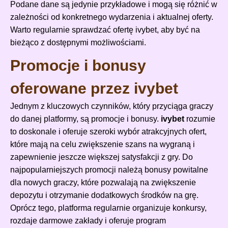
Podane dane są jedynie przykładowe i mogą się różnić w
zależności od konkretnego wydarzenia i aktualnej oferty.
Warto regularnie sprawdzać ofertę ivybet, aby być na
bieżąco z dostępnymi możliwościami.
Promocje i bonusy
oferowane przez ivybet
Jednym z kluczowych czynników, który przyciąga graczy
do danej platformy, są promocje i bonusy.
ivybet
rozumie
to doskonale i oferuje szeroki wybór atrakcyjnych ofert,
które mają na celu zwiększenie szans na wygraną i
zapewnienie jeszcze większej satysfakcji z gry. Do
najpopularniejszych promocji należą bonusy powitalne
dla nowych graczy, które pozwalają na zwiększenie
depozytu i otrzymanie dodatkowych środków na grę.
Oprócz tego, platforma regularnie organizuje konkursy,
rozdaje darmowe zakłady i oferuje program