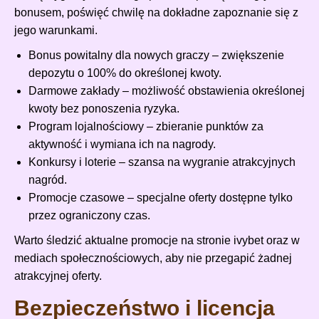
bonusem, poświęć chwilę na dokładne zapoznanie się z
jego warunkami.
Bonus powitalny dla nowych graczy – zwiększenie
depozytu o 100% do określonej kwoty.
Darmowe zakłady – możliwość obstawienia określonej
kwoty bez ponoszenia ryzyka.
Program lojalnościowy – zbieranie punktów za
aktywność i wymiana ich na nagrody.
Konkursy i loterie – szansa na wygranie atrakcyjnych
nagród.
Promocje czasowe – specjalne oferty dostępne tylko
przez ograniczony czas.
Warto śledzić aktualne promocje na stronie ivybet oraz w
mediach społecznościowych, aby nie przegapić żadnej
atrakcyjnej oferty.
Bezpieczeństwo i licencja