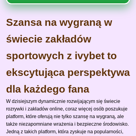
Szansa na wygraną w
świecie zakładów
sportowych z ivybet to
ekscytująca perspektywa
dla każdego fana
W dzisiejszym dynamicznie rozwijającym się świecie
rozrywki i zakładów online, coraz więcej osób poszukuje
platform, które oferują nie tylko szansę na wygraną, ale
także niezapomniane wrażenia i bezpieczne środowisko.
Jedną z takich platform, która zyskuje na popularności,