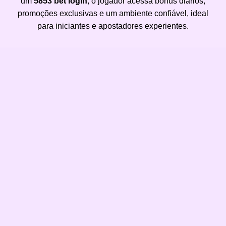
um
5853 bet login
, o jogador acessa bônus diários,
promoções exclusivas e um ambiente confiável, ideal
para iniciantes e apostadores experientes.