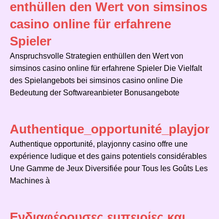
enthüllen den Wert von simsinos
casino online für erfahrene
Spieler
Anspruchsvolle Strategien enthüllen den Wert von
simsinos casino online für erfahrene Spieler Die Vielfalt
des Spielangebots bei simsinos casino online Die
Bedeutung der Softwareanbieter Bonusangebote
Authentique_opportunité_playjon
Authentique opportunité, playjonny casino offre une
expérience ludique et des gains potentiels considérables
Une Gamme de Jeux Diversifiée pour Tous les Goûts Les
Machines à
Ενδιαφέρουσες εμπειρίες και