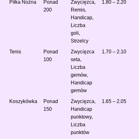
Piłka Nożna
Ponad
Zwycięzca,
1.80 – 2.20
200
Remis,
Handicap,
Liczba
goli,
Strzelcy
Tenis
Ponad
Zwycięzca
1.70 – 2.10
100
seta,
Liczba
gemów,
Handicap
gemów
Koszykówka
Ponad
Zwycięzca,
1.65 – 2.05
150
Handicap
punktowy,
Liczba
punktów