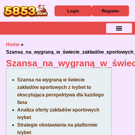
Login
Register
Baixar Aplicativo
Caça Níqueis
Cassino Ao Vivo
Home
»
Szansa_na_wygraną_w_świecie_zakładów_sportowych_z
Szansa_na_wygraną_w_świeci
Szansa na wygraną w świecie
zakładów sportowych z ivybet to
ekscytująca perspektywa dla każdego
fana
Analiza oferty zakładów sportowych
ivybet
Strategie obstawiania na platformie
ivybet