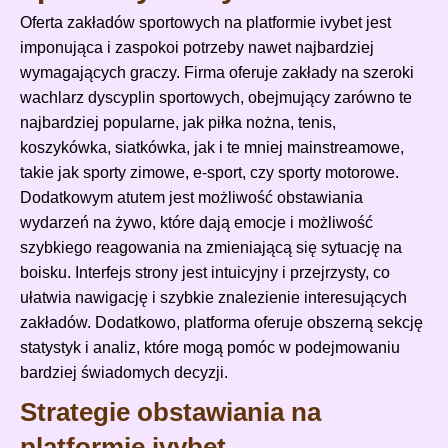
Oferta zakładów sportowych na platformie ivybet jest
imponująca i zaspokoi potrzeby nawet najbardziej
wymagających graczy. Firma oferuje zakłady na szeroki
wachlarz dyscyplin sportowych, obejmujący zarówno te
najbardziej popularne, jak piłka nożna, tenis,
koszykówka, siatkówka, jak i te mniej mainstreamowe,
takie jak sporty zimowe, e-sport, czy sporty motorowe.
Dodatkowym atutem jest możliwość obstawiania
wydarzeń na żywo, które dają emocje i możliwość
szybkiego reagowania na zmieniającą się sytuację na
boisku. Interfejs strony jest intuicyjny i przejrzysty, co
ułatwia nawigację i szybkie znalezienie interesujących
zakładów. Dodatkowo, platforma oferuje obszerną sekcję
statystyk i analiz, które mogą pomóc w podejmowaniu
bardziej świadomych decyzji.
Strategie obstawiania na
platformie ivybet