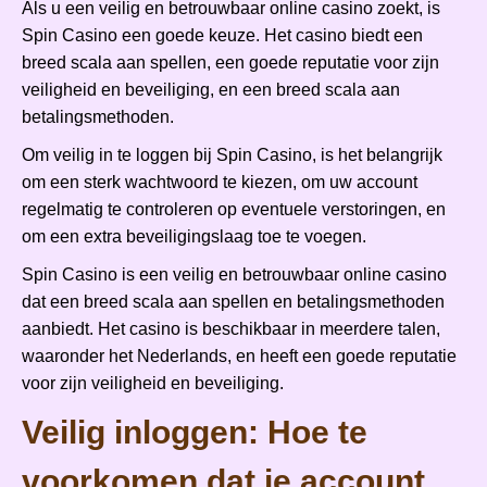
Als u een veilig en betrouwbaar online casino zoekt, is
Spin Casino een goede keuze. Het casino biedt een
breed scala aan spellen, een goede reputatie voor zijn
veiligheid en beveiliging, en een breed scala aan
betalingsmethoden.
Om veilig in te loggen bij Spin Casino, is het belangrijk
om een sterk wachtwoord te kiezen, om uw account
regelmatig te controleren op eventuele verstoringen, en
om een extra beveiligingslaag toe te voegen.
Spin Casino is een veilig en betrouwbaar online casino
dat een breed scala aan spellen en betalingsmethoden
aanbiedt. Het casino is beschikbaar in meerdere talen,
waaronder het Nederlands, en heeft een goede reputatie
voor zijn veiligheid en beveiliging.
Veilig inloggen: Hoe te
voorkomen dat je account