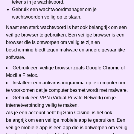
tekens in je wachtwoord.
Gebruik een wachtwoordmanager om je
wachtwoorden veilig op te slaan.
Naast een sterk wachtwoord is het ook belangrijk om een
veilige browser te gebruiken. Een veilige browser is een
browser die is ontworpen om veilig te zijn en
bescherming biedt tegen malware en andere gevaarlijke
software.
Gebruik een veilige browser zoals Google Chrome of
Mozilla Firefox.
Installeer een antivirusprogramma op je computer om
te voorkomen dat je computer besmet wordt met malware.
Gebruik een VPN (Virtual Private Network) om je
internetverbinding veilig te maken.
Als je een account hebt bij Spin Casino, is het ook
belangrijk om een veilige mobiele app te gebruiken. Een
veilige mobiele app is een app die is ontworpen om veilig