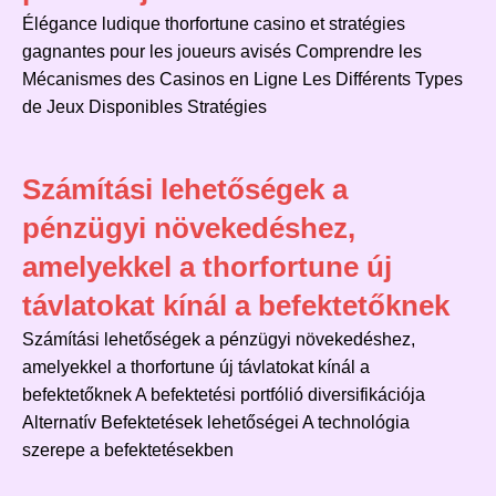
Élégance ludique thorfortune casino et stratégies
gagnantes pour les joueurs avisés Comprendre les
Mécanismes des Casinos en Ligne Les Différents Types
de Jeux Disponibles Stratégies
Számítási lehetőségek a
pénzügyi növekedéshez,
amelyekkel a thorfortune új
távlatokat kínál a befektetőknek
Számítási lehetőségek a pénzügyi növekedéshez,
amelyekkel a thorfortune új távlatokat kínál a
befektetőknek A befektetési portfólió diversifikációja
Alternatív Befektetések lehetőségei A technológia
szerepe a befektetésekben