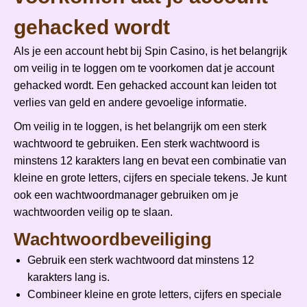
gehacked wordt
Als je een account hebt bij Spin Casino, is het belangrijk
om veilig in te loggen om te voorkomen dat je account
gehacked wordt. Een gehacked account kan leiden tot
verlies van geld en andere gevoelige informatie.
Om veilig in te loggen, is het belangrijk om een sterk
wachtwoord te gebruiken. Een sterk wachtwoord is
minstens 12 karakters lang en bevat een combinatie van
kleine en grote letters, cijfers en speciale tekens. Je kunt
ook een wachtwoordmanager gebruiken om je
wachtwoorden veilig op te slaan.
Wachtwoordbeveiliging
Gebruik een sterk wachtwoord dat minstens 12
karakters lang is.
Combineer kleine en grote letters, cijfers en speciale