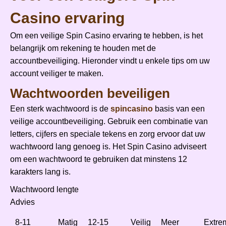
Casino ervaring
Om een veilige Spin Casino ervaring te hebben, is het
belangrijk om rekening te houden met de
accountbeveiliging. Hieronder vindt u enkele tips om uw
account veiliger te maken.
Wachtwoorden beveiligen
Een sterk wachtwoord is de
spincasino
basis van een
veilige accountbeveiliging. Gebruik een combinatie van
letters, cijfers en speciale tekens en zorg ervoor dat uw
wachtwoord lang genoeg is. Het Spin Casino adviseert
om een wachtwoord te gebruiken dat minstens 12
karakters lang is.
Wachtwoord lengte
Advies
8-11
Matig
12-15
Veilig
Meer
Extre