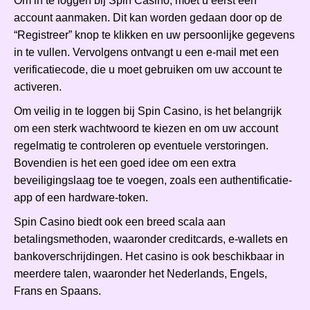
Om in te loggen bij Spin Casino, moet u eerst een
account aanmaken. Dit kan worden gedaan door op de
“Registreer” knop te klikken en uw persoonlijke gegevens
in te vullen. Vervolgens ontvangt u een e-mail met een
verificatiecode, die u moet gebruiken om uw account te
activeren.
Om veilig in te loggen bij Spin Casino, is het belangrijk
om een sterk wachtwoord te kiezen en om uw account
regelmatig te controleren op eventuele verstoringen.
Bovendien is het een goed idee om een extra
beveiligingslaag toe te voegen, zoals een authentificatie-
app of een hardware-token.
Spin Casino biedt ook een breed scala aan
betalingsmethoden, waaronder creditcards, e-wallets en
bankoverschrijdingen. Het casino is ook beschikbaar in
meerdere talen, waaronder het Nederlands, Engels,
Frans en Spaans.