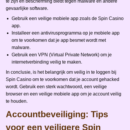
te zijn en bescherming biedt tegen malware en andere
gevaarlijke software.
Gebruik een veilige mobiele app zoals de Spin Casino
app.
Installeer een antivirusprogramma op je mobiele app
om te voorkomen dat je app besmet wordt met
malware.
Gebruik een VPN (Virtual Private Network) om je
internetverbinding veilig te maken.
In conclusie, is het belangrijk om veilig in te loggen bij
Spin Casino om te voorkomen dat je account gehacked
wordt. Gebruik een sterk wachtwoord, een veilige
browser en een veilige mobiele app om je account veilig
te houden.
Accountbeveiliging: Tips
voor een veiligere Spin