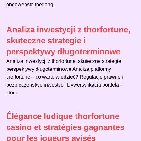
ongewenste toegang.
Analiza inwestycji z thorfortune,
skuteczne strategie i
perspektywy długoterminowe
Analiza inwestycji z thorfortune, skuteczne strategie i
perspektywy długoterminowe Analiza platformy
thorfortune – co warto wiedzieć? Regulacje prawne i
bezpieczeństwo inwestycji Dywersyfikacja portfela –
klucz
Élégance ludique thorfortune
casino et stratégies gagnantes
pour les joueurs avisés