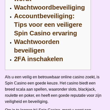
Wachtwoordbeveiliging
Accountbeveiliging:
Tips voor een veiligere
Spin Casino ervaring
Wachtwoorden
beveiligen
2FA inschakelen
Als u een veilig en betrouwbaar online casino zoekt, is
Spin Casino een goede keuze. Het casino biedt een
breed scala aan spellen, waaronder slots, blackjack,
roulette en poker, en heeft een goede reputatie voor zijn
veiligheid en beveiliging.