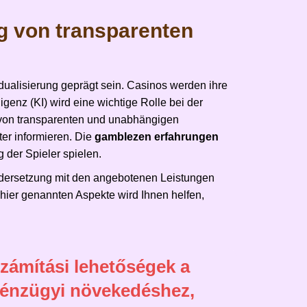
g von transparenten
dualisierung geprägt sein. Casinos werden ihre
genz (KI) wird eine wichtige Rolle bei der
g von transparenten und unabhängigen
er informieren. Die
gamblezen erfahrungen
 der Spieler spielen.
ndersetzung mit den angebotenen Leistungen
 hier genannten Aspekte wird Ihnen helfen,
zámítási lehetőségek a
énzügyi növekedéshez,