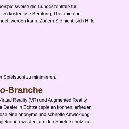
beispielsweise die Bundeszentrale für
eten kostenlose Beratung, Therapie und
ndelt werden kann. Zögern Sie nicht, sich Hilfe
er Spielsucht zu minimieren.
no-Branche
irtual Reality (VR) und Augmented Reality
e Dealer in Echtzeit spielen können, erfreuen
 diese eine anonyme und schnelle Abwicklung
angetrieben werden, um den Spielerschutz zu