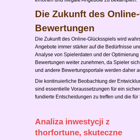
Die Zukunft des Online
Bewertungen
Die Zukunft des Online-Glücksspiels wird wahrs
Angebote immer stärker auf die Bedürfnisse und 
Analyse von Spielerdaten und der Optimierung 
Bewertungen weiter zunehmen, da Spieler sich 
und andere Bewertungsportale werden daher auc
Die kontinuierliche Beobachtung der Entwicklu
sind essentielle Voraussetzungen für ein siche
fundierte Entscheidungen zu treffen und die f
Analiza inwestycji z
thorfortune, skuteczne