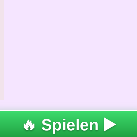
🔥 Spielen ▶️