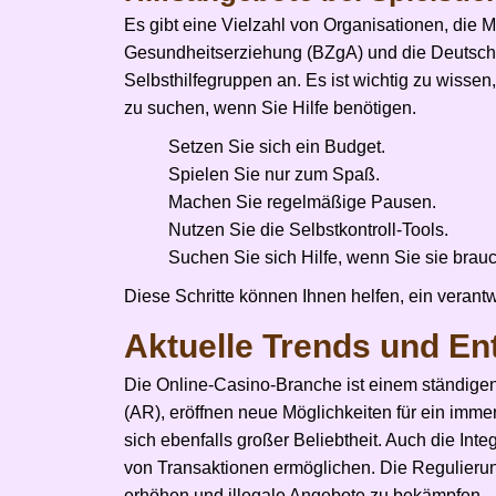
Es gibt eine Vielzahl von Organisationen, die 
Gesundheitserziehung (BZgA) und die Deutsche
Selbsthilfegruppen an. Es ist wichtig zu wissen
zu suchen, wenn Sie Hilfe benötigen.
Setzen Sie sich ein Budget.
Spielen Sie nur zum Spaß.
Machen Sie regelmäßige Pausen.
Nutzen Sie die Selbstkontroll-Tools.
Suchen Sie sich Hilfe, wenn Sie sie brau
Diese Schritte können Ihnen helfen, ein verant
Aktuelle Trends und En
Die Online-Casino-Branche ist einem ständigen
(AR), eröffnen neue Möglichkeiten für ein imme
sich ebenfalls großer Beliebtheit. Auch die In
von Transaktionen ermöglichen. Die Regulierun
erhöhen und illegale Angebote zu bekämpfen.