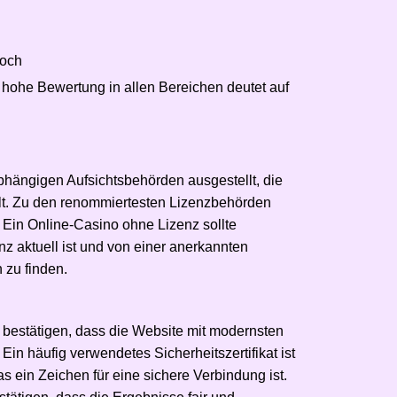
och
 hohe Bewertung in allen Bereichen deutet auf
bhängigen Aufsichtsbehörden ausgestellt, die
üllt. Zu den renommiertesten Lizenzbehörden
in Online-Casino ohne Lizenz sollte
z aktuell ist und von einer anerkannten
 zu finden.
e bestätigen, dass die Website mit modernsten
in häufig verwendetes Sicherheitszertifikat ist
as ein Zeichen für eine sichere Verbindung ist.