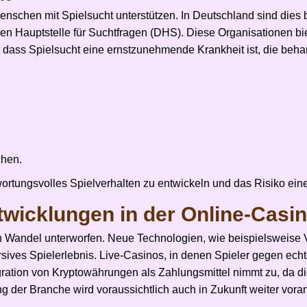
Menschen mit Spielsucht unterstützen. In Deutschland sind dies 
n Hauptstelle für Suchtfragen (DHS). Diese Organisationen bi
, dass Spielsucht eine ernstzunehmende Krankheit ist, die beha
chen.
wortungsvolles Spielverhalten zu entwickeln und das Risiko ein
twicklungen in der Online-Casi
 Wandel unterworfen. Neue Technologien, wie beispielsweise V
rsives Spielerlebnis. Live-Casinos, in denen Spieler gegen echt
tegration von Kryptowährungen als Zahlungsmittel nimmt zu, da
g der Branche wird voraussichtlich auch in Zukunft weiter vor