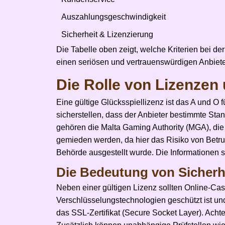
Auszahlungsgeschwindigkeit
Sicherheit & Lizenzierung
Die Tabelle oben zeigt, welche Kriterien bei d
einen seriösen und vertrauenswürdigen Anbiete
Die Rolle von Lizenzen
Eine gültige Glücksspiellizenz ist das A und O
sicherstellen, dass der Anbieter bestimmte Sta
gehören die Malta Gaming Authority (MGA), d
gemieden werden, da hier das Risiko von Betrug
Behörde ausgestellt wurde. Die Informationen s
Die Bedeutung von Sicherhe
Neben einer gültigen Lizenz sollten Online-Casi
Verschlüsselungstechnologien geschützt ist und
das SSL-Zertifikat (Secure Socket Layer). Achte