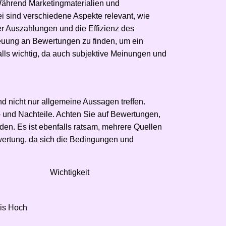
 Während Marketingmaterialien und
ei sind verschiedene Aspekte relevant, wie
er Auszahlungen und die Effizienz des
reuung an Bewertungen zu finden, um ein
falls wichtig, da auch subjektive Meinungen und
nd nicht nur allgemeine Aussagen treffen.
 und Nachteile. Achten Sie auf Bewertungen,
en. Es ist ebenfalls ratsam, mehrere Quellen
wertung, da sich die Bedingungen und
Wichtigkeit
bis Hoch