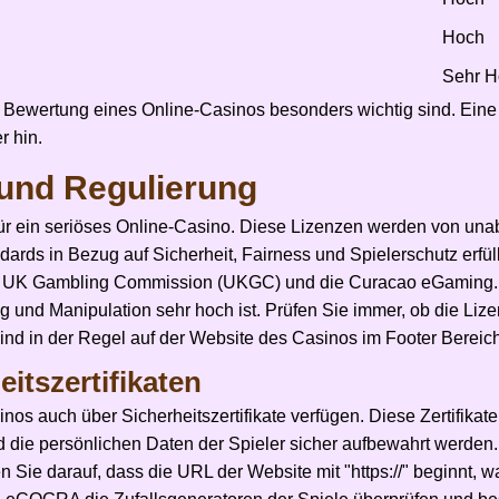
Hoch
Sehr H
er Bewertung eines Online-Casinos besonders wichtig sind. Eine
r hin.
 und Regulierung
 für ein seriöses Online-Casino. Diese Lizenzen werden von una
ndards in Bezug auf Sicherheit, Fairness und Spielerschutz erf
ie UK Gambling Commission (UKGC) und die Curacao eGaming. E
 und Manipulation sehr hoch ist. Prüfen Sie immer, ob die Lizen
ind in der Regel auf der Website des Casinos im Footer Bereich
itszertifikaten
nos auch über Sicherheitszertifikate verfügen. Diese Zertifikat
 die persönlichen Daten der Spieler sicher aufbewahrt werden. E
n Sie darauf, dass die URL der Website mit "https://" beginnt, w