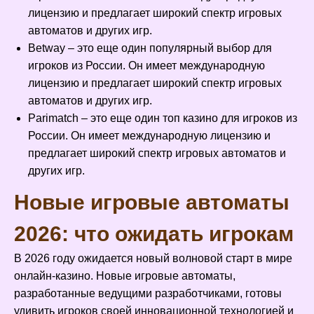
лицензию и предлагает широкий спектр игровых
автоматов и других игр.
Betway – это еще один популярный выбор для
игроков из России. Он имеет международную
лицензию и предлагает широкий спектр игровых
автоматов и других игр.
Parimatch – это еще один топ казино для игроков из
России. Он имеет международную лицензию и
предлагает широкий спектр игровых автоматов и
других игр.
Новые игровые автоматы
2026: что ожидать игрокам
В 2026 году ожидается новый волновой старт в мире
онлайн-казино. Новые игровые автоматы,
разработанные ведущими разработчиками, готовы
удивить игроков своей инновационной технологией и