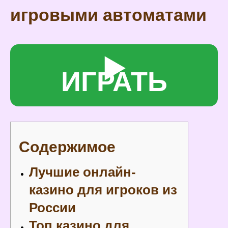
игровыми автоматами
▶️
ИГРАТЬ
Содержимое
Лучшие онлайн-
казино для игроков из
России
Топ казино для