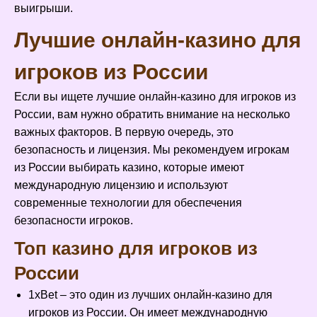
выигрыши.
Лучшие онлайн-казино для
игроков из России
Если вы ищете лучшие онлайн-казино для игроков из
России, вам нужно обратить внимание на несколько
важных факторов. В первую очередь, это
безопасность и лицензия. Мы рекомендуем игрокам
из России выбирать казино, которые имеют
международную лицензию и используют
современные технологии для обеспечения
безопасности игроков.
Топ казино для игроков из
России
1xBet – это один из лучших онлайн-казино для
игроков из России. Он имеет международную