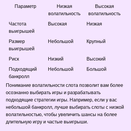
Параметр
Низкая
Высокая
волатильность
волатильность
Частота
Высокая
Низкая
выигрышей
Размер
Небольшой
Крупный
выигрышей
Риск
Низкий
Высокий
Подходящий
Небольшой
Большой
банкролл
Понимание волатильности слота позволит вам более
осознанно выбирать игры и разрабатывать
подходящие стратегии игры. Например, если у вас
небольшой банкролл, лучше выбирать слоты с низкой
волатильностью, чтобы увеличить шансы на более
длительную игру и частые выигрыши.