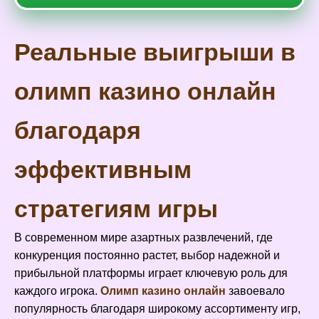
Реальные выигрыши в
олимп казино онлайн
благодаря
эффективным
стратегиям игры
В современном мире азартных развлечений, где
конкуренция постоянно растет, выбор надежной и
прибыльной платформы играет ключевую роль для
каждого игрока.
Олимп казино онлайн
завоевало
популярность благодаря широкому ассортименту игр,