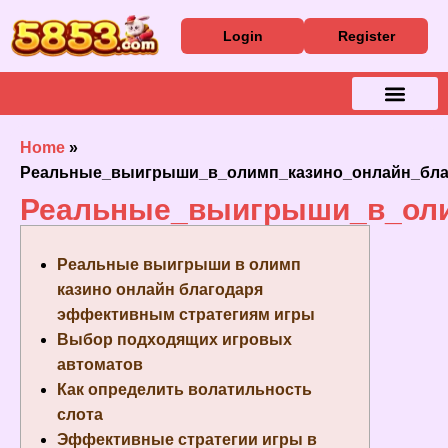
Login
Register
Baixar Aplicativo
Caça Níqueis
Cassino Ao Vivo
Home
»
Реальные_выигрыши_в_олимп_казино_онлайн_бл
Реальные_выигрыши_в_оли
Реальные выигрыши в олимп
казино онлайн благодаря
эффективным стратегиям игры
Выбор подходящих игровых
автоматов
Как определить волатильность
слота
Эффективные стратегии игры в