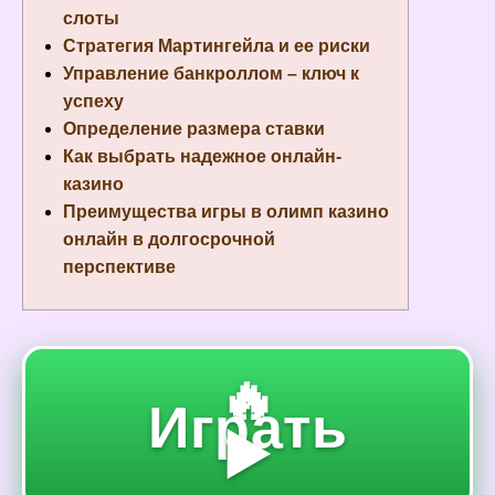
слоты
Стратегия Мартингейла и ее риски
Управление банкроллом – ключ к
успеху
Определение размера ставки
Как выбрать надежное онлайн-
казино
Преимущества игры в олимп казино
онлайн в долгосрочной
перспективе
🔥
Играть
▶️