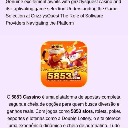
Genuine excitement awaits with grizzlysquest casino and
its captivating game selection Understanding the Game
Selection at GrizzlysQuest The Role of Software
Providers Navigating the Platform
O
5853 Cassino
é uma plataforma de apostas completa,
segura e cheia de opções para quem busca diversão e
ganhos reais. Com jogos como
5853 slots
, roleta, poker,
esportes e loterias como a Double Lottery, o site oferece
uma experiência dinâmica e cheia de adrenalina. Tudo