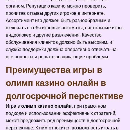
органом. Репутацию казино можно проверить,
прочитав отзывы других игроков в интернете.
Ассортимент игр должен быть разнообразным и
включать в себя игровые автоматы, настольные игры,
видеопокер и другие развлечения. Качество
обслуживания клиентов должно быть высоким, и
служба поддержки должна оперативно отвечать на
все вопросы и решать возникающие проблемы.
Преимущества игры в
олимп казино онлайн в
долгосрочной перспективе
Игра в
олимп казино онлайн
, при грамотном
подходе и использовании эффективных стратегий,
может предложить ряд преимуществ в долгосрочной
перспективе. К ним относится возможность играть в