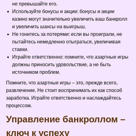
не превышайте его.
Используйте бонусы и акции: бонусы и акции
казино могут значительно увеличить ваш банкролл
и увеличить шансы на выигрыш.
Не гонитесь за потерями: если вы проиграли, не
пытайтесь немедленно отыграться, увеличивая
ставки.
Играйте ответственно: помните, что азартные игры
должны приносить удовольствие, а не быть
источником проблем.
Помните, что азартные игры – это, прежде всего,
развлечение. Не стоит воспринимать их как способ
заработка. Играйте ответственно и наслаждайтесь
процессом.
Управление банкроллом –
ключ к успеху