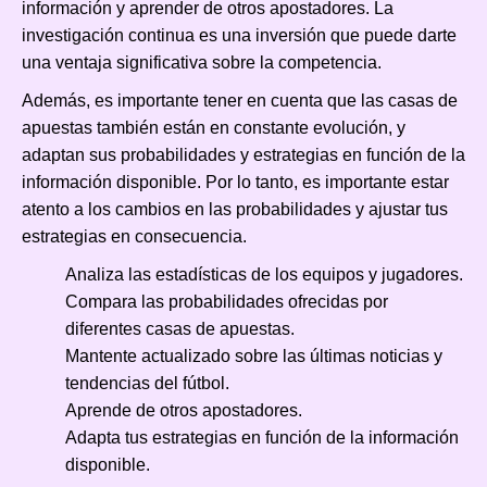
información y aprender de otros apostadores. La
investigación continua es una inversión que puede darte
una ventaja significativa sobre la competencia.
Además, es importante tener en cuenta que las casas de
apuestas también están en constante evolución, y
adaptan sus probabilidades y estrategias en función de la
información disponible. Por lo tanto, es importante estar
atento a los cambios en las probabilidades y ajustar tus
estrategias en consecuencia.
Analiza las estadísticas de los equipos y jugadores.
Compara las probabilidades ofrecidas por
diferentes casas de apuestas.
Mantente actualizado sobre las últimas noticias y
tendencias del fútbol.
Aprende de otros apostadores.
Adapta tus estrategias en función de la información
disponible.