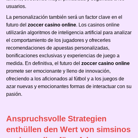
usuarios.
La personalización también será un factor clave en el
futuro del
zoccer casino online
. Los casinos online
utilizarán algoritmos de inteligencia artificial para analizar
el comportamiento de los jugadores y ofrecerles
recomendaciones de apuestas personalizadas,
bonificaciones exclusivas y experiencias de juego a
medida. En definitiva, el futuro del
zoccer casino online
promete ser emocionante y lleno de innovación,
ofreciendo a los aficionados al fútbol y a los juegos de
azar nuevas y emocionantes formas de interactuar con su
pasión.
Anspruchsvolle Strategien
enthüllen den Wert von simsinos