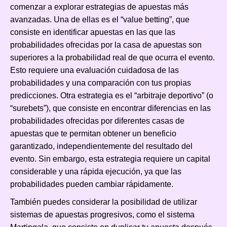
comenzar a explorar estrategias de apuestas más
avanzadas. Una de ellas es el “value betting”, que
consiste en identificar apuestas en las que las
probabilidades ofrecidas por la casa de apuestas son
superiores a la probabilidad real de que ocurra el evento.
Esto requiere una evaluación cuidadosa de las
probabilidades y una comparación con tus propias
predicciones. Otra estrategia es el “arbitraje deportivo” (o
“surebets”), que consiste en encontrar diferencias en las
probabilidades ofrecidas por diferentes casas de
apuestas que te permitan obtener un beneficio
garantizado, independientemente del resultado del
evento. Sin embargo, esta estrategia requiere un capital
considerable y una rápida ejecución, ya que las
probabilidades pueden cambiar rápidamente.
También puedes considerar la posibilidad de utilizar
sistemas de apuestas progresivos, como el sistema