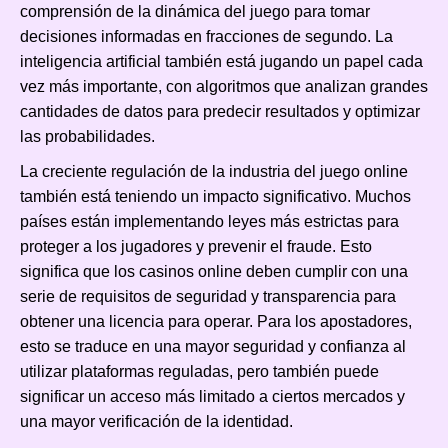
comprensión de la dinámica del juego para tomar
decisiones informadas en fracciones de segundo. La
inteligencia artificial también está jugando un papel cada
vez más importante, con algoritmos que analizan grandes
cantidades de datos para predecir resultados y optimizar
las probabilidades.
La creciente regulación de la industria del juego online
también está teniendo un impacto significativo. Muchos
países están implementando leyes más estrictas para
proteger a los jugadores y prevenir el fraude. Esto
significa que los casinos online deben cumplir con una
serie de requisitos de seguridad y transparencia para
obtener una licencia para operar. Para los apostadores,
esto se traduce en una mayor seguridad y confianza al
utilizar plataformas reguladas, pero también puede
significar un acceso más limitado a ciertos mercados y
una mayor verificación de la identidad.