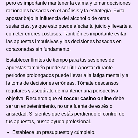
pero es importante mantener la calma y tomar decisiones
racionales basadas en el análisis y la estrategia. Evita
apostar bajo la influencia del alcohol o de otras
sustancias, ya que esto puede afectar tu juicio y llevarte a
cometer errores costosos. También es importante evitar
las apuestas impulsivas y las decisiones basadas en
corazonadas sin fundamento.
Establecer límites de tiempo para tus sesiones de
apuestas también puede ser útil. Apostar durante
períodos prolongados puede llevar a la fatiga mental y a
la toma de decisiones erróneas. Tómate descansos
regulares y asegúrate de mantener una perspectiva
objetiva. Recuerda que el
zoccer casino online
debe
ser un entretenimiento, no una fuente de estrés o
ansiedad. Si sientes que estás perdiendo el control de
tus apuestas, busca ayuda profesional.
Establece un presupuesto y cúmplelo.