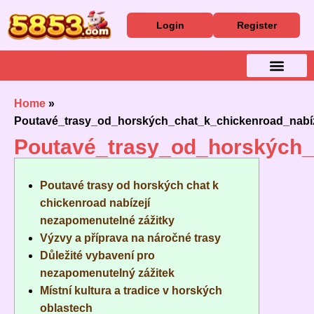
Login
Register
Baixar Aplicativo
Caça Níqueis
Cassino Ao Vivo
Home
»
Poutavé_trasy_od_horských_chat_k_chickenroad_nabí
Poutavé_trasy_od_horských_
Poutavé trasy od horských chat k
chickenroad nabízejí
nezapomenutelné zážitky
Výzvy a příprava na náročné trasy
Důležité vybavení pro
nezapomenutelný zážitek
Místní kultura a tradice v horských
oblastech