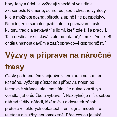
hory, lesy a údolí, a vyžadují speciální vozidla a
zkušenosti. Nicméně, odměnou jsou úchvatné výhledy,
klid a možnost poznat přírodu z úplně jiné perspektivy.
Není to jen o samotné jízdě, ale i o poznávání místní
kultury, tradic a setkávání s lidmi, kteří zde žijí a pracují.
Tato destinace se stává stále populárnější mezi těmi, kteří
chtějí uniknout davům a zažít opravdové dobrodružství.
Výzvy a příprava na náročné
trasy
Cesty podobné těm spojeným s termínem
nejsou pro
každého. Vyžadují důkladnou přípravu, nejen po
technické stránce, ale i mentální. Je nutné zvážit typ
vozidla, jeho údržbu a vybavení. Nezbytné je mít s sebou
náhradní díly, nářadí, lékárničku a dostatek zásob,
protože v některých oblastech není signál mobilního
telefonu a služby jsou omezené. Před cestou je také