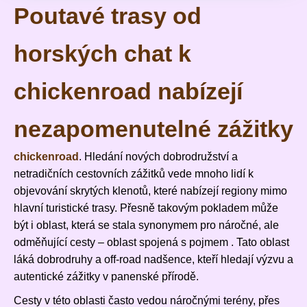
Poutavé trasy od
horských chat k
chickenroad nabízejí
nezapomenutelné zážitky
chickenroad
. Hledání nových dobrodružství a
netradičních cestovních zážitků vede mnoho lidí k
objevování skrytých klenotů, které nabízejí regiony mimo
hlavní turistické trasy. Přesně takovým pokladem může
být i oblast, která se stala synonymem pro náročné, ale
odměňující cesty – oblast spojená s pojmem
. Tato oblast
láká dobrodruhy a off-road nadšence, kteří hledají výzvu a
autentické zážitky v panenské přírodě.
Cesty v této oblasti často vedou náročnými terény, přes