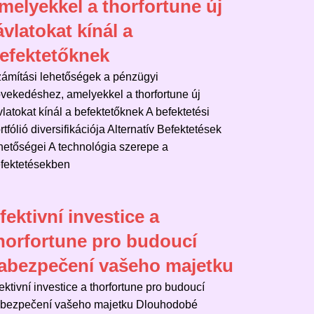
melyekkel a thorfortune új
ávlatokat kínál a
efektetőknek
ámítási lehetőségek a pénzügyi
vekedéshez, amelyekkel a thorfortune új
vlatokat kínál a befektetőknek A befektetési
rtfólió diversifikációja Alternatív Befektetések
hetőségei A technológia szerepe a
fektetésekben
fektivní investice a
horfortune pro budoucí
abezpečení vašeho majetku
ektivní investice a thorfortune pro budoucí
bezpečení vašeho majetku Dlouhodobé