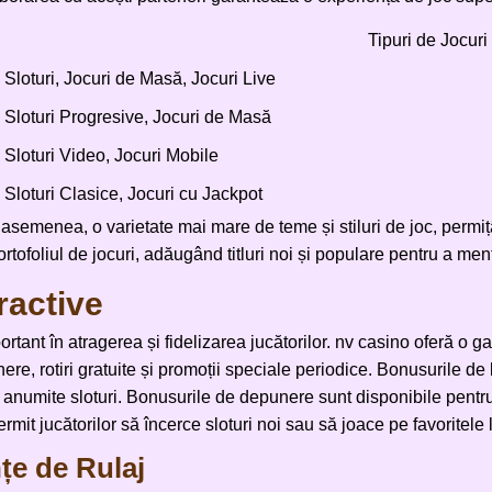
Tipuri de Jocuri
Sloturi, Jocuri de Masă, Jocuri Live
Sloturi Progresive, Jocuri de Masă
Sloturi Video, Jocuri Mobile
Sloturi Clasice, Jocuri cu Jackpot
e asemenea, o varietate mai mare de teme și stiluri de joc, perm
rtofoliul de jocuri, adăugând titluri noi și populare pentru a me
ractive
ortant în atragerea și fidelizarea jucătorilor. nv casino oferă o 
ere, rotiri gratuite și promoții speciale periodice. Bonusurile de 
la anumite sloturi. Bonusurile de depunere sunt disponibile pentru
rmit jucătorilor să încerce sloturi noi sau să joace pe favoritele l
nțe de Rulaj