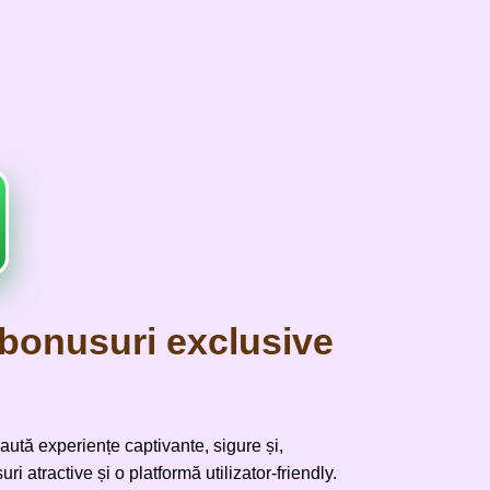
i bonusuri exclusive
caută experiențe captivante, sigure și,
 atractive și o platformă utilizator-friendly.