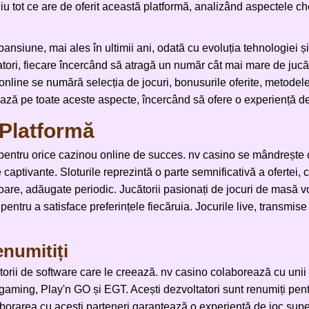
liu tot ce are de oferit această platformă, analizând aspectele ch
pansiune, mai ales în ultimii ani, odată cu evoluția tehnologiei și
ori, fiecare încercând să atragă un număr cât mai mare de jucători
nline se numără selecția de jocuri, bonusurile oferite, metodele 
ză pe toate aceste aspecte, încercând să ofere o experiență de
 Platformă
l pentru orice cazinou online de succes. nv casino se mândrește 
nte captivante. Sloturile reprezintă o parte semnificativă a ofertei
toare, adăugate periodic. Jucătorii pasionați de jocuri de masă vor
pentru a satisface preferințele fiecăruia. Jocurile live, transmise 
numitiți
atorii de software care le creează. nv casino colaborează cu unii 
gaming, Play'n GO și EGT. Acești dezvoltatori sunt renumiți pentr
borarea cu acești parteneri garantează o experiență de joc super