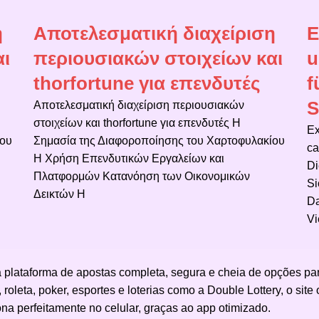
η
Αποτελεσματική διαχείριση
E
αι
περιουσιακών στοιχείων και
u
thorfortune για επενδυτές
f
S
Αποτελεσματική διαχείριση περιουσιακών
στοιχείων και thorfortune για επενδυτές Η
Ex
ίου
Σημασία της Διαφοροποίησης του Χαρτοφυλακίου
ca
Η Χρήση Επενδυτικών Εργαλείων και
Di
Πλατφορμών Κατανόηση των Οικονομικών
Si
Δεικτών Η
Da
Vi
plataforma de apostas completa, segura e cheia de opções pa
, roleta, poker, esportes e loterias como a Double Lottery, o si
na perfeitamente no celular, graças ao app otimizado.