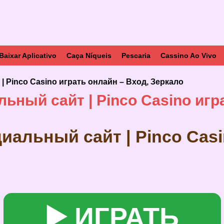
Baixar Aplicativo
Caça Níqueis
Pescaria
Cassino Ao Vivo
 Pinco Casino играть онлайн – Вход, Зеркало
ьный сайт | Pinco Casino игр
альный сайт | Pinco Casi
▶️ ИГРАТЬ