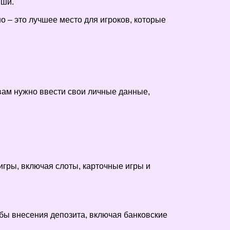
ыши.
о – это лучшее место для игроков, которые
 вам нужно ввести свои личные данные,
игры, включая слоты, карточные игры и
обы внесения депозита, включая банковские