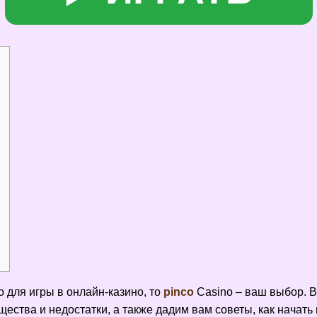
 для игры в онлайн-казино, то
pinco
Casino – ваш выбор. 
ества и недостатки, а также дадим вам советы, как начать 