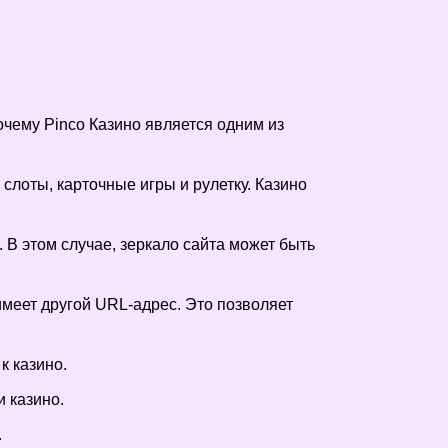
очему Pinco Казино является одним из
 слоты, карточные игры и рулетку. Казино
 В этом случае, зеркало сайта может быть
имеет другой URL-адрес. Это позволяет
к казино.
и казино.
.