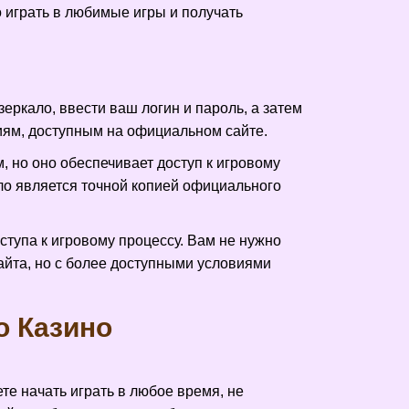
о играть в любимые игры и получать
еркало, ввести ваш логин и пароль, а затем
циям, доступным на официальном сайте.
 но оно обеспечивает доступ к игровому
ало является точной копией официального
ступа к игровому процессу. Вам не нужно
сайта, но с более доступными условиями
o Казино
те начать играть в любое время, не