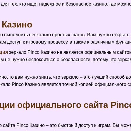
 для тех, кто ищет надежное и безопасное казино, где можн
 Казино
о выполнить несколько простых шагов. Вам нужно открыть з
вам доступ к игровому процессу, а также к различным функ
ация
зеркало Pinco Казино не является официальным сайтом,
м не нужно беспокоиться о безопасности, потому что зерк
о, то вам нужно знать, что зеркало – это лучший способ до
еркало Pinco Казино является точной копией официального 
ии официального сайта Pinc
сайта Pinco Казино – это быстрый доступ к играм. Вы може