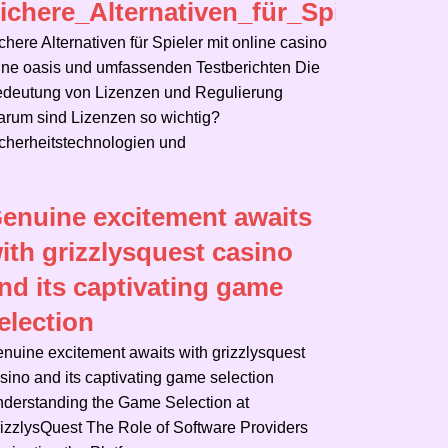
r_tous_les_joueurs_ex
ängs_en_spännande_chickenroad_loc
ichere_Alternativen_für_Spieler_m
chere Alternativen für Spieler mit online casino
ne oasis und umfassenden Testberichten Die
deutung von Lizenzen und Regulierung
rum sind Lizenzen so wichtig?
cherheitstechnologien und
enuine excitement awaits
ith grizzlysquest casino
nd its captivating game
election
nuine excitement awaits with grizzlysquest
sino and its captivating game selection
derstanding the Game Selection at
izzlysQuest The Role of Software Providers