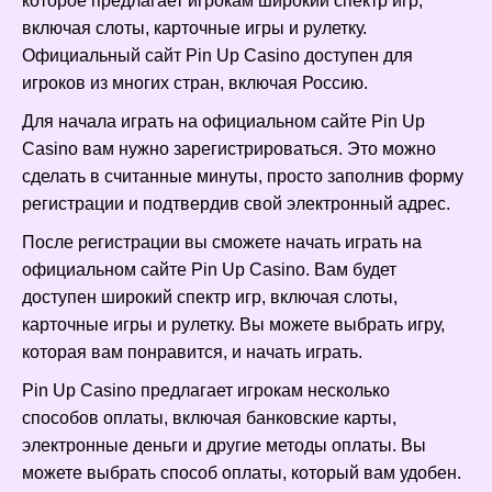
которое предлагает игрокам широкий спектр игр,
включая слоты, карточные игры и рулетку.
Официальный сайт Pin Up Casino доступен для
игроков из многих стран, включая Россию.
Для начала играть на официальном сайте Pin Up
Casino вам нужно зарегистрироваться. Это можно
сделать в считанные минуты, просто заполнив форму
регистрации и подтвердив свой электронный адрес.
После регистрации вы сможете начать играть на
официальном сайте Pin Up Casino. Вам будет
доступен широкий спектр игр, включая слоты,
карточные игры и рулетку. Вы можете выбрать игру,
которая вам понравится, и начать играть.
Pin Up Casino предлагает игрокам несколько
способов оплаты, включая банковские карты,
электронные деньги и другие методы оплаты. Вы
можете выбрать способ оплаты, который вам удобен.