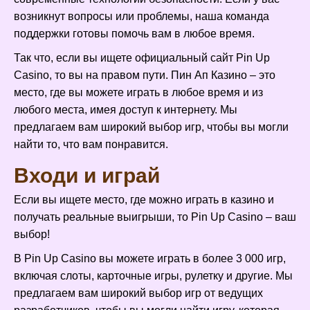
возникнут вопросы или проблемы, наша команда
поддержки готовы помочь вам в любое время.
Так что, если вы ищете официальный сайт Pin Up
Casino, то вы на правом пути. Пин Ап Казино – это
место, где вы можете играть в любое время и из
любого места, имея доступ к интернету. Мы
предлагаем вам широкий выбор игр, чтобы вы могли
найти то, что вам понравится.
Входи и играй
Если вы ищете место, где можно играть в казино и
получать реальные выигрыши, то Pin Up Casino – ваш
выбор!
В Pin Up Casino вы можете играть в более 3 000 игр,
включая слоты, карточные игры, рулетку и другие. Мы
предлагаем вам широкий выбор игр от ведущих