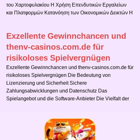
του Χαρτοφυλακίου Η Χρήση Επενδυτικών Εργαλείων
και Πλατφορμών Κατανόηση των Οικονομικών Δεικτών Η
Exzellente Gewinnchancen und
thenv-casinos.com.de für
risikoloses Spielvergnügen
Exzellente Gewinnchancen und thenv-casinos.com.de für
risikoloses Spielvergnügen Die Bedeutung von
Lizenzierung und Sicherheit Sichere
Zahlungsabwicklungen und Datenschutz Das
Spielangebot und die Software-Anbieter Die Vielfalt der