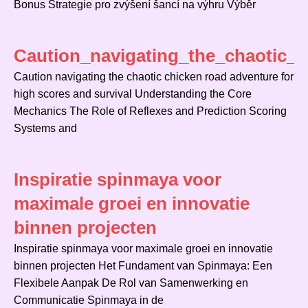
Bonus Strategie pro zvýšení šancí na výhru Výběr
Caution_navigating_the_chaotic_
Caution navigating the chaotic chicken road adventure for
high scores and survival Understanding the Core
Mechanics The Role of Reflexes and Prediction Scoring
Systems and
Inspiratie spinmaya voor
maximale groei en innovatie
binnen projecten
Inspiratie spinmaya voor maximale groei en innovatie
binnen projecten Het Fundament van Spinmaya: Een
Flexibele Aanpak De Rol van Samenwerking en
Communicatie Spinmaya in de