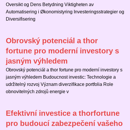
Oversikt og Dens Betydning Viktigheten av
Automatisering i Økonomistyring Investeringsstrategier og
Diversifisering
Obrovský potenciál a thor
fortune pro moderní investory s
jasným výhledem
Obrovský potenciál a thor fortune pro moderní investory s
jasným výhledem Budoucnost investic: Technologie a
udržitelný rozvoj Význam diverzifikace portfolia Role
obnovitelných zdrojů energie v
Efektivní investice a thorfortune
pro budoucí zabezpečení vašeho