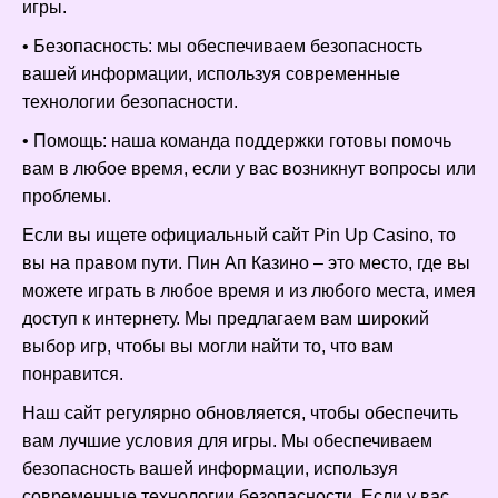
игры.
• Безопасность: мы обеспечиваем безопасность
вашей информации, используя современные
технологии безопасности.
• Помощь: наша команда поддержки готовы помочь
вам в любое время, если у вас возникнут вопросы или
проблемы.
Если вы ищете официальный сайт Pin Up Casino, то
вы на правом пути. Пин Ап Казино – это место, где вы
можете играть в любое время и из любого места, имея
доступ к интернету. Мы предлагаем вам широкий
выбор игр, чтобы вы могли найти то, что вам
понравится.
Наш сайт регулярно обновляется, чтобы обеспечить
вам лучшие условия для игры. Мы обеспечиваем
безопасность вашей информации, используя
современные технологии безопасности. Если у вас