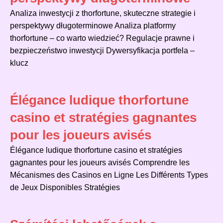
Analiza inwestycji z thorfortune, skuteczne strategie i
perspektywy długoterminowe Analiza platformy
thorfortune – co warto wiedzieć? Regulacje prawne i
bezpieczeństwo inwestycji Dywersyfikacja portfela –
klucz
Élégance ludique thorfortune
casino et stratégies gagnantes
pour les joueurs avisés
Élégance ludique thorfortune casino et stratégies
gagnantes pour les joueurs avisés Comprendre les
Mécanismes des Casinos en Ligne Les Différents Types
de Jeux Disponibles Stratégies