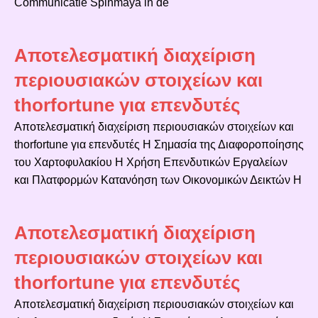
Communicatie Spinmaya in de
Αποτελεσματική διαχείριση
περιουσιακών στοιχείων και
thorfortune για επενδυτές
Αποτελεσματική διαχείριση περιουσιακών στοιχείων και
thorfortune για επενδυτές Η Σημασία της Διαφοροποίησης
του Χαρτοφυλακίου Η Χρήση Επενδυτικών Εργαλείων
και Πλατφορμών Κατανόηση των Οικονομικών Δεικτών Η
Αποτελεσματική διαχείριση
περιουσιακών στοιχείων και
thorfortune για επενδυτές
Αποτελεσματική διαχείριση περιουσιακών στοιχείων και