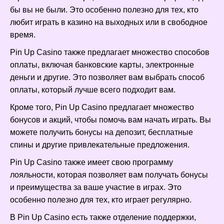
бы вы не были. Это особенно полезно для тех, кто
любит играть в казино на выходных или в свободное
время.
Pin Up Casino также предлагает множество способов
оплаты, включая банковские карты, электронные
деньги и другие. Это позволяет вам выбрать способ
оплаты, который лучше всего подходит вам.
Кроме того, Pin Up Casino предлагает множество
бонусов и акций, чтобы помочь вам начать играть. Вы
можете получить бонусы на депозит, бесплатные
спины и другие привлекательные предложения.
Pin Up Casino также имеет свою программу
лояльности, которая позволяет вам получать бонусы
и преимущества за ваше участие в играх. Это
особенно полезно для тех, кто играет регулярно.
В Pin Up Casino есть также отделение поддержки,