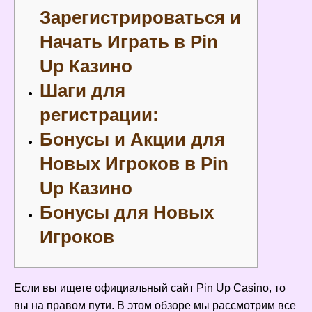
Зарегистрироваться и
Начать Играть в Pin
Up Казино
Шаги для
регистрации:
Бонусы и Акции для
Новых Игроков в Pin
Up Казино
Бонусы для Новых
Игроков
Если вы ищете официальный сайт Pin Up Casino, то
вы на правом пути. В этом обзоре мы рассмотрим все