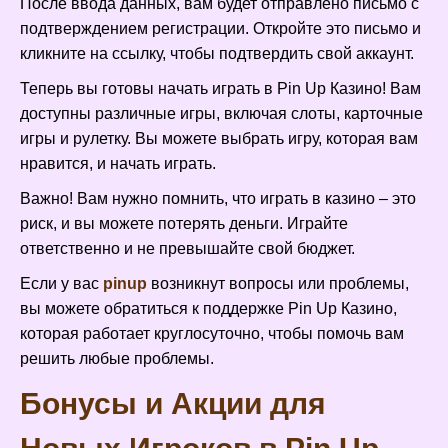
После ввода данных, вам будет отправлено письмо с
подтверждением регистрации. Откройте это письмо и
кликните на ссылку, чтобы подтвердить свой аккаунт.
Теперь вы готовы начать играть в Pin Up Казино! Вам
доступны различные игры, включая слоты, карточные
игры и рулетку. Вы можете выбрать игру, которая вам
нравится, и начать играть.
Важно! Вам нужно помнить, что играть в казино – это
риск, и вы можете потерять деньги. Играйте
ответственно и не превышайте свой бюджет.
Если у вас
pinup
возникнут вопросы или проблемы,
вы можете обратиться к поддержке Pin Up Казино,
которая работает круглосуточно, чтобы помочь вам
решить любые проблемы.
Бонусы и Акции для