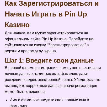
Как Зарегистрироваться и
Начать Играть в Pin Up
Казино
Для начала, вам нужно зарегистрироваться на
официальном сайте Pin Up Казино. Перейдите на
сайт, кликнув на кнопку “Зарегистрироваться” в
верхнем правом углу экрана.
Шаг 1: Введите свои данные
В первой форме регистрации, вам нужно ввести свои
личные данные, такие как имя, фамилия, дата
рождения и адрес электронной почты. Убедитесь, что
вы вводите корректные данные, иначе регистрация
может быть отклонена.
Имя и фамилия: введите свои полные имя и
фамилию.