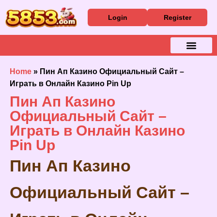
Login
Register
Baixar Aplicativo
Caça Níqueis
Cassino Ao Vivo
Home
»
Пин Ап Казино Официальный Сайт –
Играть в Онлайн Казино Pin Up
Пин Ап Казино
Официальный Сайт –
Играть в Онлайн Казино
Pin Up
Пин Ап Казино
Официальный Сайт –