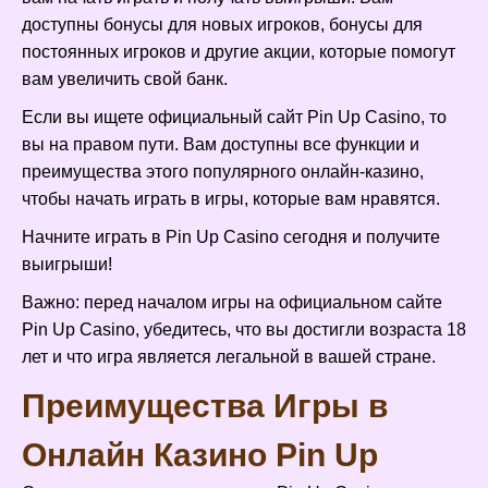
доступны бонусы для новых игроков, бонусы для
постоянных игроков и другие акции, которые помогут
вам увеличить свой банк.
Если вы ищете официальный сайт Pin Up Casino, то
вы на правом пути. Вам доступны все функции и
преимущества этого популярного онлайн-казино,
чтобы начать играть в игры, которые вам нравятся.
Начните играть в Pin Up Casino сегодня и получите
выигрыши!
Важно: перед началом игры на официальном сайте
Pin Up Casino, убедитесь, что вы достигли возраста 18
лет и что игра является легальной в вашей стране.
Преимущества Игры в
Онлайн Казино Pin Up