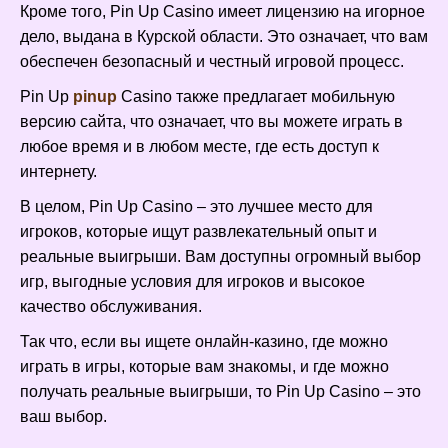
Кроме того, Pin Up Casino имеет лицензию на игорное
дело, выдана в Курской области. Это означает, что вам
обеспечен безопасный и честный игровой процесс.
Pin Up
pinup
Casino также предлагает мобильную
версию сайта, что означает, что вы можете играть в
любое время и в любом месте, где есть доступ к
интернету.
В целом, Pin Up Casino – это лучшее место для
игроков, которые ищут развлекательный опыт и
реальные выигрыши. Вам доступны огромный выбор
игр, выгодные условия для игроков и высокое
качество обслуживания.
Так что, если вы ищете онлайн-казино, где можно
играть в игры, которые вам знакомы, и где можно
получать реальные выигрыши, то Pin Up Casino – это
ваш выбор.