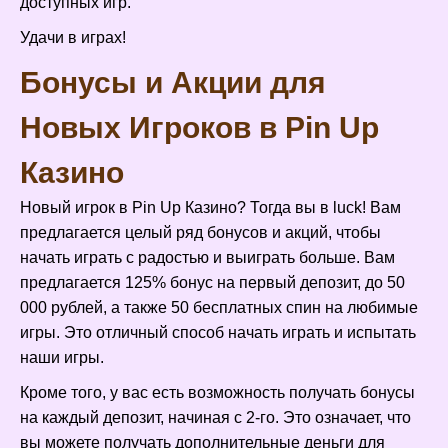
доступных игр.
Удачи в играх!
Бонусы и Акции для
Новых Игроков в Pin Up
Казино
Новый игрок в Pin Up Казино? Тогда вы в luck! Вам
предлагается целый ряд бонусов и акций, чтобы
начать играть с радостью и выиграть больше. Вам
предлагается 125% бонус на первый депозит, до 50
000 рублей, а также 50 бесплатных спин на любимые
игры. Это отличный способ начать играть и испытать
наши игры.
Кроме того, у вас есть возможность получать бонусы
на каждый депозит, начиная с 2-го. Это означает, что
вы можете получать дополнительные деньги для