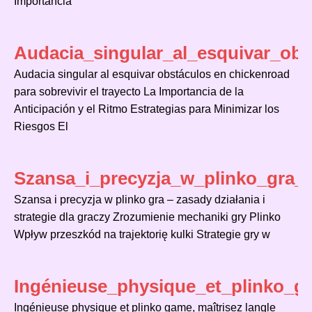
Importância
Audacia_singular_al_esquivar_obs
Audacia singular al esquivar obstáculos en chickenroad
para sobrevivir el trayecto La Importancia de la
Anticipación y el Ritmo Estrategias para Minimizar los
Riesgos El
Szansa_i_precyzja_w_plinko_gra_z
Szansa i precyzja w plinko gra – zasady działania i
strategie dla graczy Zrozumienie mechaniki gry Plinko
Wpływ przeszkód na trajektorię kulki Strategie gry w
Ingénieuse_physique_et_plinko_g
Ingénieuse physique et plinko game, maîtrisez langle