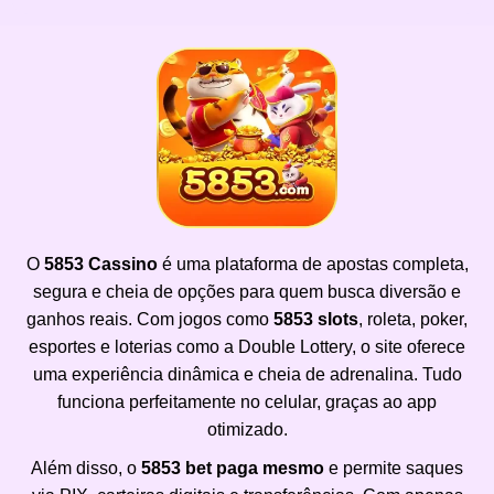
O
5853 Cassino
é uma plataforma de apostas completa,
segura e cheia de opções para quem busca diversão e
ganhos reais. Com jogos como
5853 slots
, roleta, poker,
esportes e loterias como a Double Lottery, o site oferece
uma experiência dinâmica e cheia de adrenalina. Tudo
funciona perfeitamente no celular, graças ao app
otimizado.
Além disso, o
5853 bet paga mesmo
e permite saques