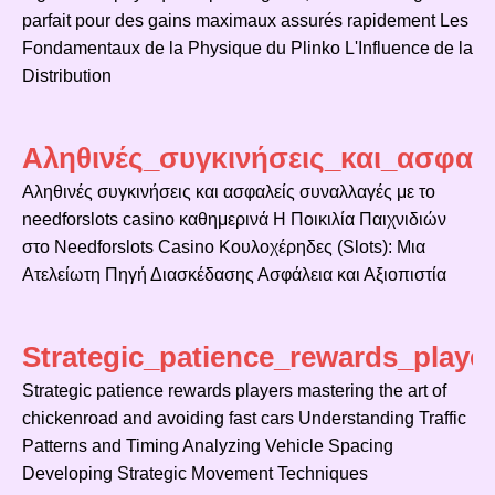
parfait pour des gains maximaux assurés rapidement Les
Fondamentaux de la Physique du Plinko L'Influence de la
Distribution
Αληθινές_συγκινήσεις_και_ασφαλ
Αληθινές συγκινήσεις και ασφαλείς συναλλαγές με το
needforslots casino καθημερινά Η Ποικιλία Παιχνιδιών
στο Needforslots Casino Κουλοχέρηδες (Slots): Μια
Ατελείωτη Πηγή Διασκέδασης Ασφάλεια και Αξιοπιστία
Strategic_patience_rewards_playe
Strategic patience rewards players mastering the art of
chickenroad and avoiding fast cars Understanding Traffic
Patterns and Timing Analyzing Vehicle Spacing
Developing Strategic Movement Techniques