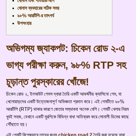
বোনাস এবং পাওয়ার-আপ
বোনাস ব্যবহারের সঠিক সময়
৯৮% আরটিপি-র তাৎপর্য
উপসংহার
অভিগম্য জ্যাকপট: চিকেন রোড ২-এ
ভাগ্য পরীক্ষা করুন, ৯৮% RTP সহ
চূড়ান্ত পুরস্কারের খোঁজে!
চিকেন রোড ২, ইনআউট গেমস দ্বারা তৈরি একটি আকর্ষনীয় ক্যাসিনো গেম, যা
খেলোয়াড়দের একটি উত্তেজনাপূর্ণ অভিজ্ঞতা প্রদান করে। এই গেমটিতে ৯৮%
আরটিপি (RTP) থাকার কারণে জেতার সম্ভাবনা অনেক বেশি। গেমটি খেলার নিয়ম
খুবই সহজ, যেখানে একটি মুরগিকে বিভিন্ন বাধা অতিক্রম করে সোনালী ডিমের কাছে
পৌঁছাতে হয়।
এই গেমটি বিশেষভাবে তাদের জন্য
chicken road 2
তৈরি করা হয়েছে যারা