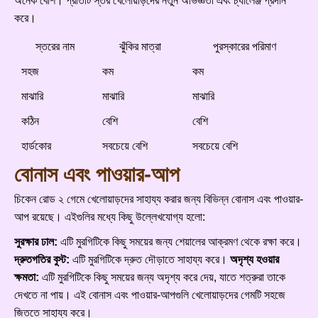
অনেক বেশি। প্রতিটি স্তর খেলোয়াড়দের নতুন অভিজ্ঞতা এবং চ্যালেঞ্জ প্রদান
করে।
স্তরের নাম
ঝুঁকির মাত্রা
পুরস্কারের পরিমাণ
সহজ
কম
কম
মাঝারি
মাঝারি
মাঝারি
কঠিন
বেশি
বেশি
হার্ডকোর
সবচেয়ে বেশি
সবচেয়ে বেশি
বোনাস এবং পাওয়ার-আপ
চিকেন রোড ২ গেমে খেলোয়াড়দের সাহায্য করার জন্য বিভিন্ন বোনাস এবং পাওয়ার-
আপ রয়েছে। এইগুলির মধ্যে কিছু উল্লেখযোগ্য হলো:
সুরক্ষার ঢাল:
এটি মুরগিটিকে কিছু সময়ের জন্য শেয়ালের আক্রমণ থেকে রক্ষা করে।
দ্রুতগতির বুস্ট:
এটি মুরগিটিকে দ্রুত দৌড়াতে সাহায্য করে।
অদৃশ্য হওয়ার
ক্ষমতা:
এটি মুরগিটিকে কিছু সময়ের জন্য অদৃশ্য করে দেয়, যাতে শত্রুরা তাকে
দেখতে না পায়। এই বোনাস এবং পাওয়ার-আপগুলি খেলোয়াড়দের গেমটি সহজে
জিততে সাহায্য করে।