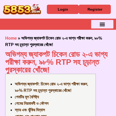
Login
Register
Baixar Aplicativo
Caça Níqueis
Cassino Ao Vivo
Home
»
অভিগম্য জ্যাকপট চিকেন রোড ২-এ ভাগ্য পরীক্ষা করুন, ৯৮%
RTP সহ চূড়ান্ত পুরস্কারের খোঁজে!
অভিগম্য জ্যাকপট চিকেন রোড ২-এ ভাগ্য
পরীক্ষা করুন, ৯৮% RTP সহ চূড়ান্ত
পুরস্কারের খোঁজে!
অভিগম্য জ্যাকপট: চিকেন রোড ২-এ ভাগ্য পরীক্ষা করুন,
৯৮% RTP সহ চূড়ান্ত পুরস্কারের খোঁজে!
গেমটির মূল বৈশিষ্ট্য
গেমের নিয়মাবলী ও কৌশল
স্তর এবং ঝুঁকির বিন্যাস