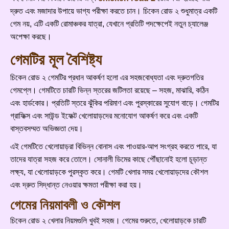
দ্রুত এবং মজাদার উপায়ে ভাগ্য পরীক্ষা করতে চান। চিকেন রোড ২ শুধুমাত্র একটি
গেম নয়, এটি একটি রোমাঞ্চকর যাত্রা, যেখানে প্রতিটি পদক্ষেপেই নতুন চ্যালেঞ্জ
অপেক্ষা করছে।
গেমটির মূল বৈশিষ্ট্য
চিকেন রোড ২ গেমটির প্রধান আকর্ষণ হলো এর সহজবোধ্যতা এবং দ্রুতগতির
গেমপ্লে। গেমটিতে চারটি ভিন্ন স্তরের জটিলতা রয়েছে – সহজ, মাঝারি, কঠিন
এবং হার্ডকোর। প্রতিটি স্তরে ঝুঁকির পরিমাণ এবং পুরস্কারের সুযোগ বাড়ে। গেমটির
গ্রাফিক্স এবং সাউন্ড ইফেক্ট খেলোয়াড়দের মনোযোগ আকর্ষণ করে এবং একটি
বাস্তবসম্মত অভিজ্ঞতা দেয়।
এই গেমটিতে খেলোয়াড়রা বিভিন্ন বোনাস এবং পাওয়ার-আপ সংগ্রহ করতে পারে, যা
তাদের যাত্রা সহজ করে তোলে। সোনালী ডিমের কাছে পৌঁছানোই হলো চূড়ান্ত
লক্ষ্য, যা খেলোয়াড়কে পুরস্কৃত করে। গেমটি খেলার সময় খেলোয়াড়দের কৌশল
এবং দ্রুত সিদ্ধান্ত নেওয়ার ক্ষমতা পরীক্ষা করা হয়।
গেমের নিয়মাবলী ও কৌশল
চিকেন রোড ২ খেলার নিয়মগুলি খুবই সহজ। গেমের শুরুতে, খেলোয়াড়কে চারটি