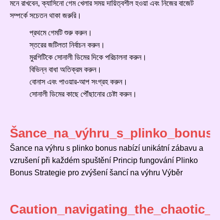
মনে রাখবেন, ক্যাসিনো গেম খেলার সময় দায়িত্বশীল হওয়া এবং নিজের বাজেট
সম্পর্কে সচেতন থাকা জরুরি।
প্রথমে গেমটি শুরু করুন।
স্তরের জটিলতা নির্বাচন করুন।
মুরগিটিকে সোনালী ডিমের দিকে পরিচালনা করুন।
বিভিন্ন বাধা অতিক্রম করুন।
বোনাস এবং পাওয়ার-আপ সংগ্রহ করুন।
সোনালী ডিমের কাছে পৌঁছানোর চেষ্টা করুন।
Šance_na_výhru_s_plinko_bonus_n
Šance na výhru s plinko bonus nabízí unikátní zábavu a
vzrušení při každém spuštění Princip fungování Plinko
Bonus Strategie pro zvýšení šancí na výhru Výběr
Caution_navigating_the_chaotic_