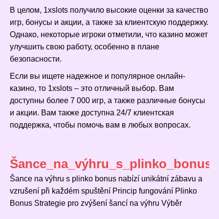
В целом, 1xslots получило высокие оценки за качество
игр, бонусы и акции, а также за клиентскую поддержку.
Однако, некоторые игроки отметили, что казино может
улучшить свою работу, особенно в плане
безопасности.
Если вы ищете надежное и популярное онлайн-
казино, то 1xslots – это отличный выбор. Вам
доступны более 7 000 игр, а также различные бонусы
и акции. Вам также доступна 24/7 клиентская
поддержка, чтобы помочь вам в любых вопросах.
Šance_na_výhru_s_plinko_bonus_n
Šance na výhru s plinko bonus nabízí unikátní zábavu a
vzrušení při každém spuštění Princip fungování Plinko
Bonus Strategie pro zvýšení šancí na výhru Výběr