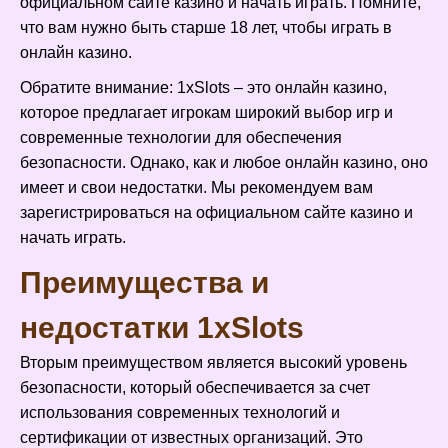
официальном сайте казино и начать играть. Помните,
что вам нужно быть старше 18 лет, чтобы играть в
онлайн казино.
Обратите внимание: 1xSlots – это онлайн казино,
которое предлагает игрокам широкий выбор игр и
современные технологии для обеспечения
безопасности. Однако, как и любое онлайн казино, оно
имеет и свои недостатки. Мы рекомендуем вам
зарегистрироваться на официальном сайте казино и
начать играть.
Преимущества и
недостатки 1xSlots
Вторым преимуществом является высокий уровень
безопасности, который обеспечивается за счет
использования современных технологий и
сертификации от известных организаций. Это