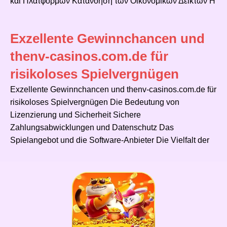
και Πλατφορμών Κατανόηση των Οικονομικών Δεικτών Η
Exzellente Gewinnchancen und
thenv-casinos.com.de für
risikoloses Spielvergnügen
Exzellente Gewinnchancen und thenv-casinos.com.de für
risikoloses Spielvergnügen Die Bedeutung von
Lizenzierung und Sicherheit Sichere
Zahlungsabwicklungen und Datenschutz Das
Spielangebot und die Software-Anbieter Die Vielfalt der