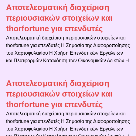
Αποτελεσματική διαχείριση
περιουσιακών στοιχείων και
thorfortune για επενδυτές
Αποτελεσματική διαχείριση περιουσιακών στοιχείων και
thorfortune για επενδυτές Η Σημασία της Διαφοροποίησης
του Χαρτοφυλακίου Η Χρήση Επενδυτικών Εργαλείων
και Πλατφορμών Κατανόηση των Οικονομικών Δεικτών Η
Αποτελεσματική διαχείριση
περιουσιακών στοιχείων και
thorfortune για επενδυτές
Αποτελεσματική διαχείριση περιουσιακών στοιχείων και
thorfortune για επενδυτές Η Σημασία της Διαφοροποίησης
του Χαρτοφυλακίου Η Χρήση Επενδυτικών Εργαλείων