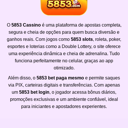
O
5853 Cassino
é uma plataforma de apostas completa,
segura e cheia de opções para quem busca diversão e
ganhos reais. Com jogos como
5853 slots
, roleta, poker,
esportes e loterias como a Double Lottery, o site oferece
uma experiência dinâmica e cheia de adrenalina. Tudo
funciona perfeitamente no celular, graças ao app
otimizado.
Além disso, o
5853 bet paga mesmo
e permite saques
via PIX, carteiras digitais e transferências. Com apenas
um
5853 bet login
, o jogador acessa bônus diários,
promoções exclusivas e um ambiente confiável, ideal
para iniciantes e apostadores experientes.