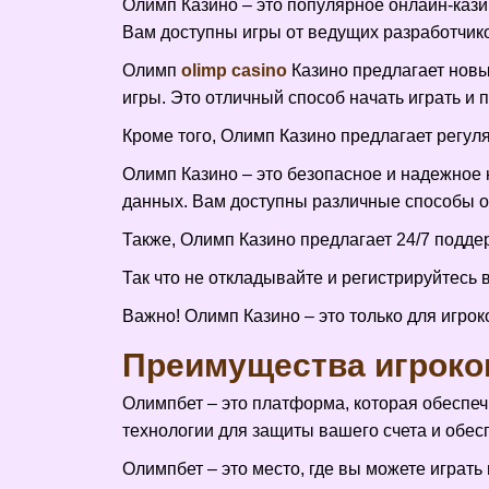
Олимп Казино – это популярное онлайн-казин
Вам доступны игры от ведущих разработчиков,
Олимп
olimp casino
Казино предлагает новы
игры. Это отличный способ начать играть и
Кроме того, Олимп Казино предлагает регуля
Олимп Казино – это безопасное и надежное 
данных. Вам доступны различные способы опла
Также, Олимп Казино предлагает 24/7 подде
Так что не откладывайте и регистрируйтесь 
Важно! Олимп Казино – это только для игроко
Преимущества игроко
Олимпбет – это платформа, которая обесп
технологии для защиты вашего счета и обе
Олимпбет – это место, где вы можете играть