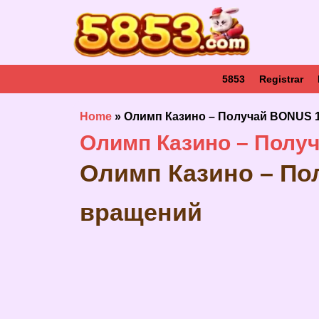
5853
Registrar
Home
»
Олимп Казино – Получай BONUS 
Олимп Казино – Полу
Олимп Казино – По
вращений