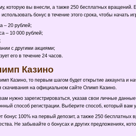
у, которую вы внесли, а также 250 бесплатных вращений. Б
использовать бонус в течение этого срока, чтобы начать иг
 – 20 рублей;
а – 10 000 рублей;
;
ании с другими акциями;
ует его в течение 24 часов.
лимп Казино
имп Казино, то первым шагом будет открытие аккаунта и на
я скачивания на официальном сайте Олимп Казино.
вам нужно зарегистрироваться, указав свои личные данные
онный способ регистрации. Выберите способ, который вам 
т бонус 100% на первый депозит, а также 250 бесплатных 
ства. Не забывайте о бонусах и других предложениях, кото