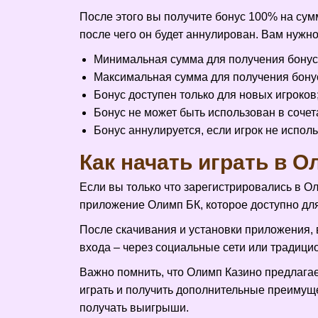
После этого вы получите бонус 100% на сумм
после чего он будет аннулирован. Вам нужно 
Минимальная сумма для получения бонуса
Максимальная сумма для получения бонус
Бонус доступен только для новых игроков
Бонус не может быть использован в сочет
Бонус аннулируется, если игрок не использ
Как начать играть в О
Если вы только что зарегистрировались в Ол
приложение Олимп БК, которое доступно дл
После скачивания и установки приложения, 
входа – через социальные сети или традици
Важно помнить, что Олимп Казино предлагае
играть и получить дополнительные преимуще
получать выигрыши.