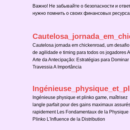
Важно! Не забывайте о безопасности и отве
нужно помнить о своих финансовых ресурсах
Cautelosa_jornada_em_chi
Cautelosa jornada em chickenroad, um desafio
de agilidade e timing para todos os jogadores A
Arte da Antecipação: Estratégias para Dominar
Travessia A Importância
Ingénieuse_physique_et_p
Ingénieuse physique et plinko game, maîtrisez
langle parfait pour des gains maximaux assuré
rapidement Les Fondamentaux de la Physique
Plinko L'Influence de la Distribution