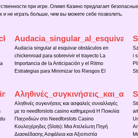
тственности при игре. Олимп Казино предлагает безопасны
 и не играть больше, чем вы можете себе позволить.
ckenroad_um_desafio_de_agilidade
Audacia_singular_al_esquivar_o
S
Audacia singular al esquivar obstáculos en
Sz
chickenroad para sobrevivir el trayecto La
i 
 a
Importancia de la Anticipación y el Ritmo
Pl
Estrategias para Minimizar los Riesgos El
St
linko_game_maîtrisez_langle_parfai
Αληθινές_συγκινήσεις_και_ασφ
S
Αληθινές συγκινήσεις και ασφαλείς συναλλαγές
St
s
με το needforslots casino καθημερινά Η Ποικιλία
ar
 du
Παιχνιδιών στο Needforslots Casino
Un
Κουλοχέρηδες (Slots): Μια Ατελείωτη Πηγή
An
Διασκέδασης Ασφάλεια και Αξιοπιστία
Mo