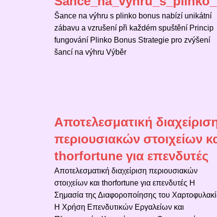
Šance_na_výhru_s_plinko_
Šance na výhru s plinko bonus nabízí unikátní
zábavu a vzrušení při každém spuštění Princip
fungování Plinko Bonus Strategie pro zvýšení
šancí na výhru Výběr
Αποτελεσματική διαχείρισ
περιουσιακών στοιχείων κ
thorfortune για επενδυτές
Αποτελεσματική διαχείριση περιουσιακών
στοιχείων και thorfortune για επενδυτές Η
Σημασία της Διαφοροποίησης του Χαρτοφυλακ
Η Χρήση Επενδυτικών Εργαλείων και