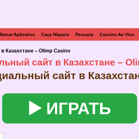
Baixar Aplicativo
Caça Níqueis
Pescaria
Cassino Ao Vivo
 Казахстане – Olimp Casino
ьный сайт в Казахстане – Ol
альный сайт в Казахстане
▶️ ИГРАТЬ