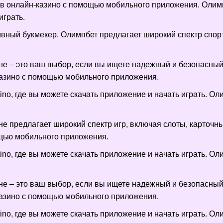
ь в онлайн-казино с помощью мобильного приложения. Олимп
играть.
ртивный букмекер. Олимпбет предлагает широкий спектр спо
е – это ваш выбор, если вы ищете надежный и безопасный 
-казино с помощью мобильного приложения.
o, где вы можете скачать приложение и начать играть. Олим
 предлагает широкий спектр игр, включая слоты, карточные
ощью мобильного приложения.
o, где вы можете скачать приложение и начать играть. Олим
е – это ваш выбор, если вы ищете надежный и безопасный 
-казино с помощью мобильного приложения.
o, где вы можете скачать приложение и начать играть. Олим