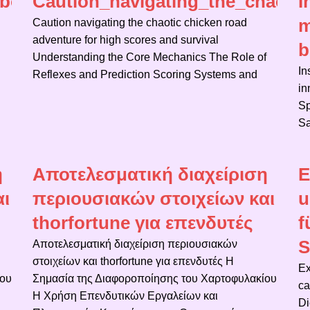
bonus_nabízí_unikátní_zábavu_a_vz
Caution_navigating_the_chaoti
I
m
Caution navigating the chaotic chicken road
adventure for high scores and survival
b
Understanding the Core Mechanics The Role of
In
Reflexes and Prediction Scoring Systems and
in
Sp
Sa
η
Αποτελεσματική διαχείριση
E
αι
περιουσιακών στοιχείων και
u
thorfortune για επενδυτές
f
S
Αποτελεσματική διαχείριση περιουσιακών
στοιχείων και thorfortune για επενδυτές Η
Ex
ίου
Σημασία της Διαφοροποίησης του Χαρτοφυλακίου
ca
Η Χρήση Επενδυτικών Εργαλείων και
Di