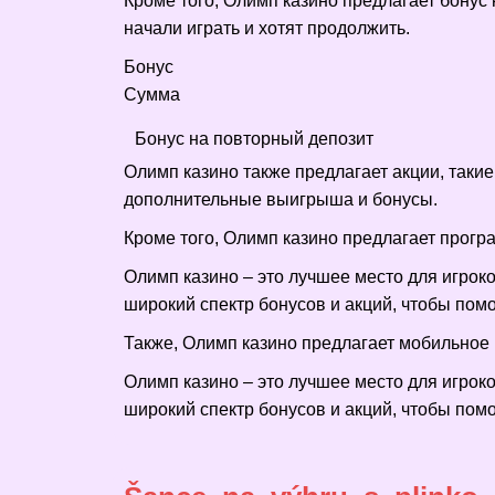
Кроме того, Олимп казино предлагает бонус 
начали играть и хотят продолжить.
Бонус
Сумма
Бонус на повторный депозит
Олимп казино также предлагает акции, такие
дополнительные выигрыша и бонусы.
Кроме того, Олимп казино предлагает програ
Олимп казино – это лучшее место для игрок
широкий спектр бонусов и акций, чтобы помо
Также, Олимп казино предлагает мобильное 
Олимп казино – это лучшее место для игрок
широкий спектр бонусов и акций, чтобы помо