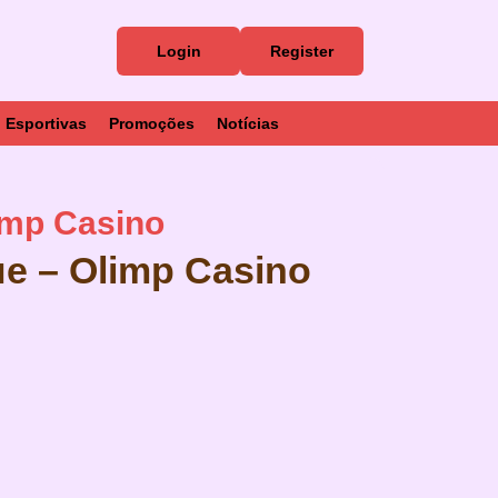
Login
Register
Esportivas
Promoções
Notícias
imp Casino
 – Olimp Casino