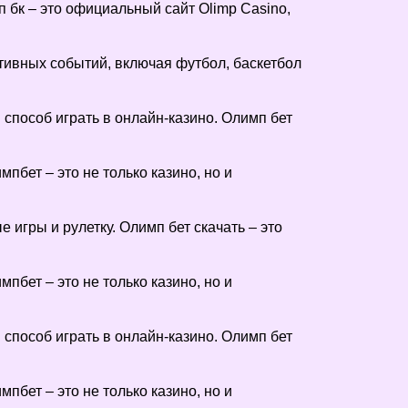
 бк – это официальный сайт Olimp Casino,
ртивных событий, включая футбол, баскетбол
способ играть в онлайн-казино. Олимп бет
пбет – это не только казино, но и
 игры и рулетку. Олимп бет скачать – это
пбет – это не только казино, но и
способ играть в онлайн-казино. Олимп бет
пбет – это не только казино, но и