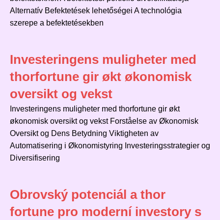
Alternatív Befektetések lehetőségei A technológia
szerepe a befektetésekben
Investeringens muligheter med
thorfortune gir økt økonomisk
oversikt og vekst
Investeringens muligheter med thorfortune gir økt
økonomisk oversikt og vekst Forståelse av Økonomisk
Oversikt og Dens Betydning Viktigheten av
Automatisering i Økonomistyring Investeringsstrategier og
Diversifisering
Obrovský potenciál a thor
fortune pro moderní investory s