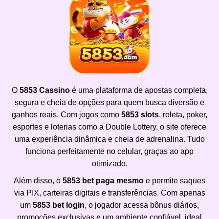
O
5853 Cassino
é uma plataforma de apostas completa,
segura e cheia de opções para quem busca diversão e
ganhos reais. Com jogos como
5853 slots
, roleta, poker,
esportes e loterias como a Double Lottery, o site oferece
uma experiência dinâmica e cheia de adrenalina. Tudo
funciona perfeitamente no celular, graças ao app
otimizado.
Além disso, o
5853 bet paga mesmo
e permite saques
via PIX, carteiras digitais e transferências. Com apenas
um
5853 bet login
, o jogador acessa bônus diários,
promoções exclusivas e um ambiente confiável, ideal