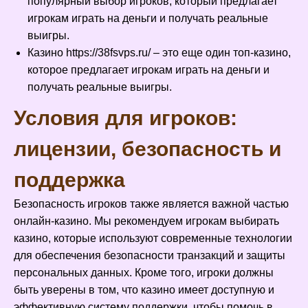
популярный выбор игроков, который предлагает
игрокам играть на деньги и получать реальные
выигры.
Казино https://38fsvps.ru/ – это еще один топ-казино,
которое предлагает игрокам играть на деньги и
получать реальные выигры.
Условия для игроков:
лицензии, безопасность и
поддержка
Безопасность игроков также является важной частью
онлайн-казино. Мы рекомендуем игрокам выбирать
казино, которые используют современные технологии
для обеспечения безопасности транзакций и защиты
персональных данных. Кроме того, игроки должны
быть уверены в том, что казино имеет доступную и
эффективную систему поддержки, чтобы помочь в