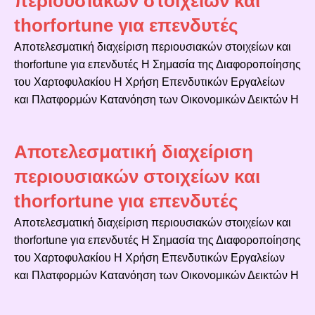
περιουσιακών στοιχείων και
thorfortune για επενδυτές
Αποτελεσματική διαχείριση περιουσιακών στοιχείων και
thorfortune για επενδυτές Η Σημασία της Διαφοροποίησης
του Χαρτοφυλακίου Η Χρήση Επενδυτικών Εργαλείων
και Πλατφορμών Κατανόηση των Οικονομικών Δεικτών Η
Αποτελεσματική διαχείριση
περιουσιακών στοιχείων και
thorfortune για επενδυτές
Αποτελεσματική διαχείριση περιουσιακών στοιχείων και
thorfortune για επενδυτές Η Σημασία της Διαφοροποίησης
του Χαρτοφυλακίου Η Χρήση Επενδυτικών Εργαλείων
και Πλατφορμών Κατανόηση των Οικονομικών Δεικτών Η