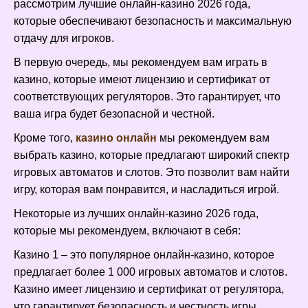
рассмотрим лучшие онлайн-казино 2026 года,
которые обеспечивают безопасность и максимальную
отдачу для игроков.
В первую очередь, мы рекомендуем вам играть в
казино, которые имеют лицензию и сертификат от
соответствующих регуляторов. Это гарантирует, что
ваша игра будет безопасной и честной.
Кроме того,
казино онлайн
мы рекомендуем вам
выбрать казино, которые предлагают широкий спектр
игровых автоматов и слотов. Это позволит вам найти
игру, которая вам понравится, и насладиться игрой.
Некоторые из лучших онлайн-казино 2026 года,
которые мы рекомендуем, включают в себя:
Казино 1 – это популярное онлайн-казино, которое
предлагает более 1 000 игровых автоматов и слотов.
Казино имеет лицензию и сертификат от регулятора,
что гарантирует безопасность и честность игры.