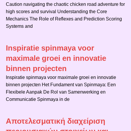
Caution navigating the chaotic chicken road adventure for
high scores and survival Understanding the Core
Mechanics The Role of Reflexes and Prediction Scoring
Systems and
Inspiratie spinmaya voor
maximale groei en innovatie
binnen projecten
Inspiratie spinmaya voor maximale groei en innovatie
binnen projecten Het Fundament van Spinmaya: Een
Flexibele Aanpak De Rol van Samenwerking en
Communicatie Spinmaya in de
Αποτελεσματική διαχείριση