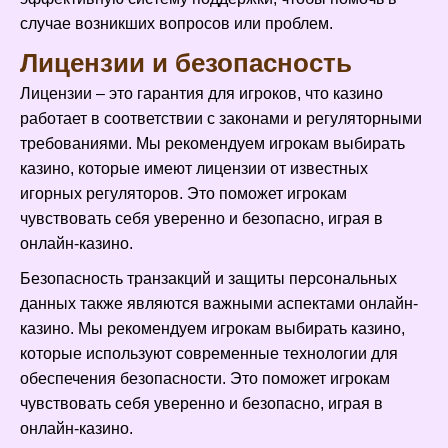
случае возникших вопросов или проблем.
Лицензии и безопасность
Лицензии – это гарантия для игроков, что казино
работает в соответствии с законами и регуляторными
требованиями. Мы рекомендуем игрокам выбирать
казино, которые имеют лицензии от известных
игорных регуляторов. Это поможет игрокам
чувствовать себя уверенно и безопасно, играя в
онлайн-казино.
Безопасность транзакций и защиты персональных
данных также являются важными аспектами онлайн-
казино. Мы рекомендуем игрокам выбирать казино,
которые используют современные технологии для
обеспечения безопасности. Это поможет игрокам
чувствовать себя уверенно и безопасно, играя в
онлайн-казино.