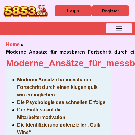
Login
Register
Baixar Aplicativo
Caça Níqueis
Cassino Ao Vivo
Home
»
Moderne_Ansätze_für_messbaren_Fortschritt_durch_ei
Moderne_Ansätze_für_messba
Moderne Ansätze für messbaren
Fortschritt durch einen klugen quik
win ermöglichen
Die Psychologie des schnellen Erfolgs
Der Einfluss auf die
Mitarbeitermotivation
Die Identifizierung potenzieller „Quik
Wins“