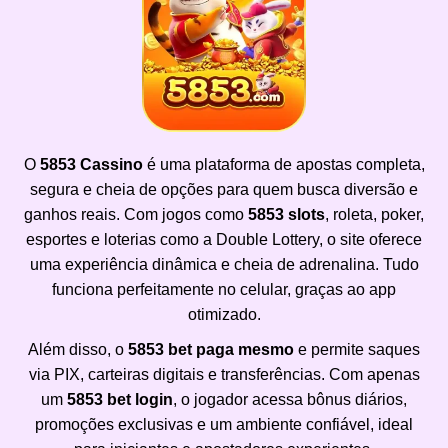
O
5853 Cassino
é uma plataforma de apostas completa,
segura e cheia de opções para quem busca diversão e
ganhos reais. Com jogos como
5853 slots
, roleta, poker,
esportes e loterias como a Double Lottery, o site oferece
uma experiência dinâmica e cheia de adrenalina. Tudo
funciona perfeitamente no celular, graças ao app
otimizado.
Além disso, o
5853 bet paga mesmo
e permite saques
via PIX, carteiras digitais e transferências. Com apenas
um
5853 bet login
, o jogador acessa bônus diários,
promoções exclusivas e um ambiente confiável, ideal