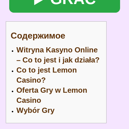
Содержимое
Witryna Kasyno Online
– Co to jest i jak działa?
Co to jest Lemon
Casino?
Oferta Gry w Lemon
Casino
Wybór Gry