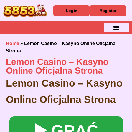
Login
Register
Baixar Aplicativo
Caça Níqueis
Cassino Ao Vivo
Home
»
Lemon Casino – Kasyno Online Oficjalna
Strona
Lemon Casino – Kasyno
Online Oficjalna Strona
Lemon Casino – Kasyno
Online Oficjalna Strona
▶️ GRAĆ