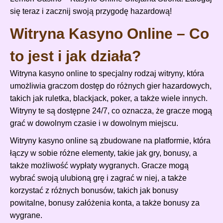
się teraz i zacznij swoją przygodę hazardową!
Witryna Kasyno Online – Co
to jest i jak działa?
Witryna kasyno online to specjalny rodzaj witryny, która
umożliwia graczom dostęp do różnych gier hazardowych,
takich jak ruletka, blackjack, poker, a także wiele innych.
Witryny te są dostępne 24/7, co oznacza, że gracze mogą
grać w dowolnym czasie i w dowolnym miejscu.
Witryny kasyno online są zbudowane na platformie, która
łączy w sobie różne elementy, takie jak gry, bonusy, a
także możliwość wypłaty wygranych. Gracze mogą
wybrać swoją ulubioną grę i zagrać w niej, a także
korzystać z różnych bonusów, takich jak bonusy
powitalne, bonusy załóżenia konta, a także bonusy za
wygrane.