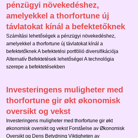
pénzügyi növekedéshez,
amelyekkel a thorfortune új
távlatokat kínál a befektetőknek
Számítási lehetőségek a pénzügyi növekedéshez,
amelyekkel a thorfortune új távlatokat kínál a
befektetőknek A befektetési portfólió diversifikációja
Alternatív Befektetések lehetőségei A technológia
szerepe a befektetésekben
Investeringens muligheter med
thorfortune gir økt økonomisk
oversikt og vekst
Investeringens muligheter med thorfortune gir økt
økonomisk oversikt og vekst Forståelse av Økonomisk
Oversikt og Dens Betydning Viktigheten av