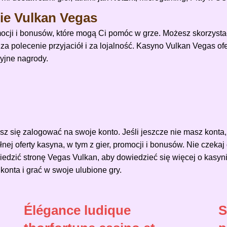
ie Vulkan Vegas
ocji i bonusów, które mogą Ci pomóc w grze. Możesz skorzysta
 polecenie przyjaciół i za lojalność. Kasyno Vulkan Vegas ofer
yjne nagrody.
z się zalogować na swoje konto. Jeśli jeszcze nie masz konta,
ej oferty kasyna, w tym z gier, promocji i bonusów. Nie czekaj 
wiedzić stronę Vegas Vulkan, aby dowiedzieć się więcej o kasyni
onta i grać w swoje ulubione gry.
Élégance ludique
S