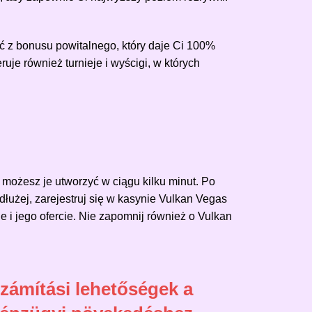
ć z bonusu powitalnego, który daje Ci 100%
uje również turnieje i wyścigi, w których
 możesz je utworzyć w ciągu kilku minut. Po
dłużej, zarejestruj się w kasynie Vulkan Vegas
e i jego ofercie. Nie zapomnij również o Vulkan
zámítási lehetőségek a