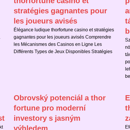
thorfortune casino et
p
stratégies gagnantes pour
a
les joueurs avisés
t
b
Élégance ludique thorfortune casino et stratégies
a
gagnantes pour les joueurs avisés Comprendre
Sz
les Mécanismes des Casinos en Ligne Les
nö
Différents Types de Jeux Disponibles Stratégies
tá
po
le
be
Obrovský potenciál a thor
E
fortune pro moderní
t
st
investory s jasným
z
výhledem
kt
Ef