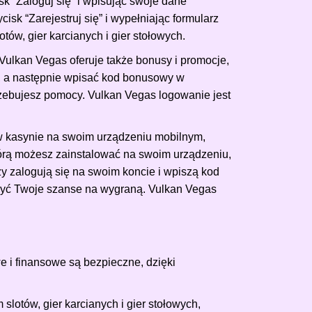
k “Zaloguj się” i wpisując swoje dane
isk “Zarejestruj się” i wypełniając formularz
ów, gier karcianych i gier stołowych.
Vulkan Vegas oferuje także bonusy i promocje,
e, a następnie wpisać kod bonusowy w
trzebujesz pomocy. Vulkan Vegas logowanie jest
 w kasynie na swoim urządzeniu mobilnym,
 którą możesz zainstalować na swoim urządzeniu,
y zalogują się na swoim koncie i wpiszą kod
szyć Twoje szanse na wygraną. Vulkan Vegas
 i finansowe są bezpieczne, dzięki
slotów, gier karcianych i gier stołowych,