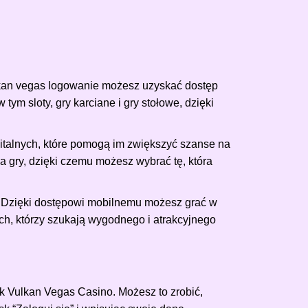
ulkan vegas logowanie możesz uzyskać dostęp
tym sloty, gry karciane i gry stołowe, dzięki
italnych, które pomogą im zwiększyć szanse na
a gry, dzięki czemu możesz wybrać tę, która
i. Dzięki dostępowi mobilnemu możesz grać w
h, którzy szukają wygodnego i atrakcyjnego
ak Vulkan Vegas Casino. Możesz to zrobić,