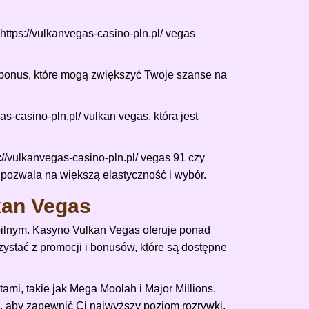
https://vulkanvegas-casino-pln.pl/ vegas
s bonus, które mogą zwiększyć Twoje szanse na
s-casino-pln.pl/ vulkan vegas, która jest
s://vulkanvegas-casino-pln.pl/ vegas 91 czy
o pozwala na większą elastyczność i wybór.
kan Vegas
bilnym. Kasyno Vulkan Vegas oferuje ponad
rzystać z promocji i bonusów, które są dostępne
tami, takie jak Mega Moolah i Major Millions.
, aby zapewnić Ci najwyższy poziom rozrywki.