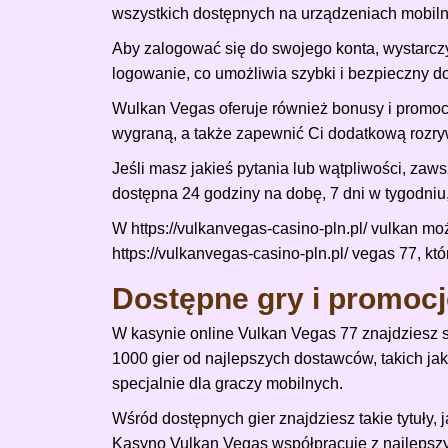
wszystkich dostępnych na urządzeniach mobiln
Aby zalogować się do swojego konta, wystarczy 
logowanie, co umożliwia szybki i bezpieczny d
Wulkan Vegas oferuje również bonusy i promocj
wygraną, a także zapewnić Ci dodatkową rozry
Jeśli masz jakieś pytania lub wątpliwości, zaws
dostępna 24 godziny na dobę, 7 dni w tygodniu
W https://vulkanvegas-casino-pln.pl/ vulkan moż
https://vulkanvegas-casino-pln.pl/ vegas 77, kt
Dostępne gry i promocj
W kasynie online Vulkan Vegas 77 znajdziesz 
1000 gier od najlepszych dostawców, takich jak 
specjalnie dla graczy mobilnych.
Wśród dostępnych gier znajdziesz takie tytuły, 
Kasyno Vulkan Vegas współpracuje z najlepszym