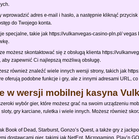
ych.
wprowadzić adres e-mail i hasło, a następnie kliknąć przycisk 
ostęp do Twojego konta.
e specjalne, takie jak https://vulkanvegas-casino-pln.pl/ vega
wkę.
ze możesz skontaktować się z obsługą klienta https://vulkanvega
, aby zapewnić Ci najlepszą możliwą obsługę.
esz również znaleźć wiele innych wersji strony, takich jak http
óre oferują podobne funkcje i gry, ale z innymi adresami URL, c
e w wersji mobilnej kasyna Vul
szeroki wybór gier, które możesz grać na swoim urządzeniu mo
sloty, gry karciane, ruletka i wiele innych. Możesz również sko
jak Book of Dead, Starburst, Gonzo’s Quest, a także gry z jackpo
i dostawcami gier, takimi jak NetEnt, Microgaming, Play’n GO