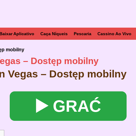
Baixar Aplicativo
Caça Níqueis
Pescaria
Cassino Ao Vivo
ęp mobilny
Vegas – Dostęp mobilny
n Vegas – Dostęp mobilny
▶️ GRAĆ