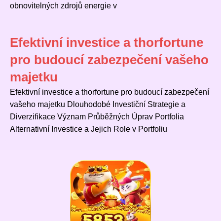
obnovitelných zdrojů energie v
Efektivní investice a thorfortune
pro budoucí zabezpečení vašeho
majetku
Efektivní investice a thorfortune pro budoucí zabezpečení
vašeho majetku Dlouhodobé Investiční Strategie a
Diverzifikace Význam Průběžných Úprav Portfolia
Alternativní Investice a Jejich Role v Portfoliu