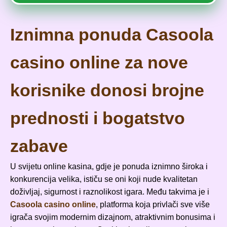
Iznimna ponuda Casoola
casino online za nove
korisnike donosi brojne
prednosti i bogatstvo
zabave
U svijetu online kasina, gdje je ponuda iznimno široka i
konkurencija velika, ističu se oni koji nude kvalitetan
doživljaj, sigurnost i raznolikost igara. Među takvima je i
Casoola casino online
, platforma koja privlači sve više
igrača svojim modernim dizajnom, atraktivnim bonusima i