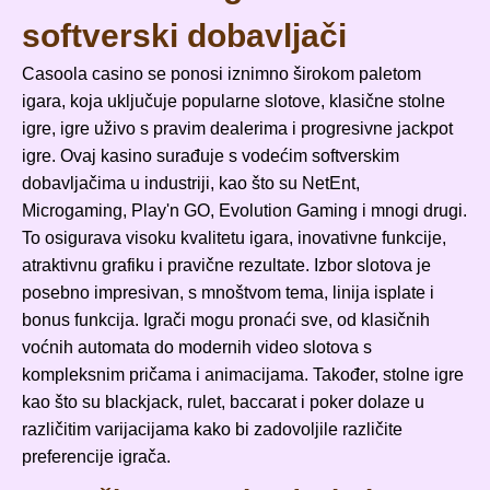
softverski dobavljači
Casoola casino se ponosi iznimno širokom paletom
igara, koja uključuje popularne slotove, klasične stolne
igre, igre uživo s pravim dealerima i progresivne jackpot
igre. Ovaj kasino surađuje s vodećim softverskim
dobavljačima u industriji, kao što su NetEnt,
Microgaming, Play'n GO, Evolution Gaming i mnogi drugi.
To osigurava visoku kvalitetu igara, inovativne funkcije,
atraktivnu grafiku i pravične rezultate. Izbor slotova je
posebno impresivan, s mnoštvom tema, linija isplate i
bonus funkcija. Igrači mogu pronaći sve, od klasičnih
voćnih automata do modernih video slotova s
kompleksnim pričama i animacijama. Također, stolne igre
kao što su blackjack, rulet, baccarat i poker dolaze u
različitim varijacijama kako bi zadovoljile različite
preferencije igrača.