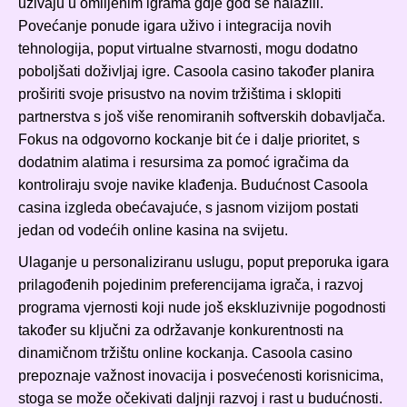
uživaju u omiljenim igrama gdje god se nalazili.
Povećanje ponude igara uživo i integracija novih
tehnologija, poput virtualne stvarnosti, mogu dodatno
poboljšati doživljaj igre. Casoola casino također planira
proširiti svoje prisustvo na novim tržištima i sklopiti
partnerstva s još više renomiranih softverskih dobavljača.
Fokus na odgovorno kockanje bit će i dalje prioritet, s
dodatnim alatima i resursima za pomoć igračima da
kontroliraju svoje navike klađenja. Budućnost Casoola
casina izgleda obećavajuće, s jasnom vizijom postati
jedan od vodećih online kasina na svijetu.
Ulaganje u personaliziranu uslugu, poput preporuka igara
prilagođenih pojedinim preferencijama igrača, i razvoj
programa vjernosti koji nude još ekskluzivnije pogodnosti
također su ključni za održavanje konkurentnosti na
dinamičnom tržištu online kockanja. Casoola casino
prepoznaje važnost inovacija i posvećenosti korisnicima,
stoga se može očekivati daljnji razvoj i rast u budućnosti.