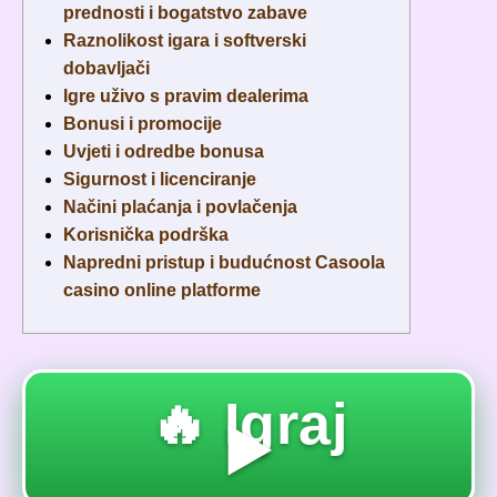
prednosti i bogatstvo zabave
Raznolikost igara i softverski
dobavljači
Igre uživo s pravim dealerima
Bonusi i promocije
Uvjeti i odredbe bonusa
Sigurnost i licenciranje
Načini plaćanja i povlačenja
Korisnička podrška
Napredni pristup i budućnost Casoola
casino online platforme
🔥 Igraj
▶️