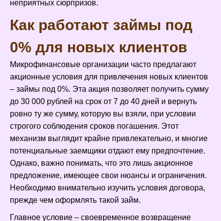
неприятных сюрпризов.
Как работают займы под
0% для новых клиентов
Микрофинансовые организации часто предлагают
акционные условия для привлечения новых клиентов
– займы под 0%. Эта акция позволяет получить сумму
до 30 000 рублей на срок от 7 до 40 дней и вернуть
ровно ту же сумму, которую вы взяли, при условии
строгого соблюдения сроков погашения. Этот
механизм выглядит крайне привлекательно, и многие
потенциальные заемщики отдают ему предпочтение.
Однако, важно понимать, что это лишь акционное
предложение, имеющее свои нюансы и ограничения.
Необходимо внимательно изучить условия договора,
прежде чем оформлять такой займ.
Главное условие – своевременное возвращение