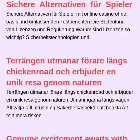
Sichere_Alternativen_für_Spiele
Sichere Alternativen für Spieler mit online casino ohne
oasis und umfassenden Testberichten Die Bedeutung
von Lizenzen und Regulierung Warum sind Lizenzen so
wichtig? Sicherheitstechnologien und
Terrängen utmanar förare längs
chickenroad och erbjuder en
unik resa genom naturen
Terrängen utmanar förare längs chickenroad och erbjuder
en unik resa genom naturen Utmaningarna längs vägen
Att välja rätt utrustning Säkerhetsaspekter att beakta Att
minimera risken
Genuine excitement awaits with