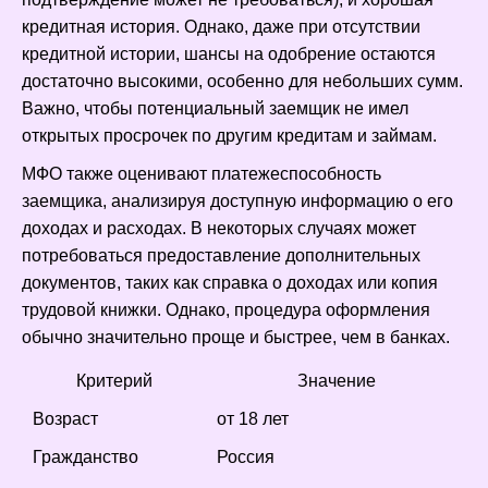
кредитная история. Однако, даже при отсутствии
кредитной истории, шансы на одобрение остаются
достаточно высокими, особенно для небольших сумм.
Важно, чтобы потенциальный заемщик не имел
открытых просрочек по другим кредитам и займам.
МФО также оценивают платежеспособность
заемщика, анализируя доступную информацию о его
доходах и расходах. В некоторых случаях может
потребоваться предоставление дополнительных
документов, таких как справка о доходах или копия
трудовой книжки. Однако, процедура оформления
обычно значительно проще и быстрее, чем в банках.
Критерий
Значение
Возраст
от 18 лет
Гражданство
Россия