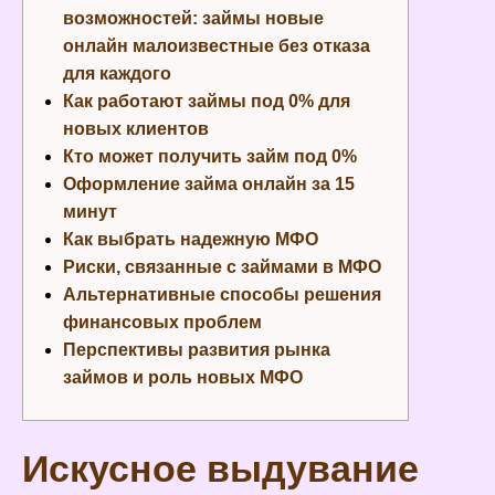
возможностей: займы новые
онлайн малоизвестные без отказа
для каждого
Как работают займы под 0% для
новых клиентов
Кто может получить займ под 0%
Оформление займа онлайн за 15
минут
Как выбрать надежную МФО
Риски, связанные с займами в МФО
Альтернативные способы решения
финансовых проблем
Перспективы развития рынка
займов и роль новых МФО
Искусное выдувание