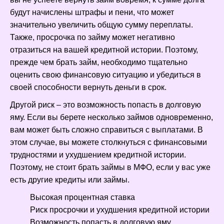
будут начислены штрафы и пени, что может
значительно увеличить общую сумму переплаты.
Также, просрочка по займу может негативно
отразиться на вашей кредитной истории. Поэтому,
прежде чем брать займ, необходимо тщательно
оценить свою финансовую ситуацию и убедиться в
своей способности вернуть деньги в срок.
Другой риск – это возможность попасть в долговую
яму. Если вы берете несколько займов одновременно,
вам может быть сложно справиться с выплатами. В
этом случае, вы можете столкнуться с финансовыми
трудностями и ухудшением кредитной истории.
Поэтому, не стоит брать займы в МФО, если у вас уже
есть другие кредиты или займы.
Высокая процентная ставка
Риск просрочки и ухудшения кредитной истории
Возможность попасть в долговую яму