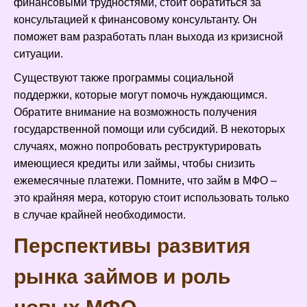
финансовыми трудностями, стоит обратиться за
консультацией к финансовому консультанту. Он
поможет вам разработать план выхода из кризисной
ситуации.
Существуют также программы социальной
поддержки, которые могут помочь нуждающимся.
Обратите внимание на возможность получения
государственной помощи или субсидий. В некоторых
случаях, можно попробовать реструктурировать
имеющиеся кредиты или займы, чтобы снизить
ежемесячные платежи. Помните, что займ в МФО –
это крайняя мера, которую стоит использовать только
в случае крайней необходимости.
Перспективы развития
рынка займов и роль