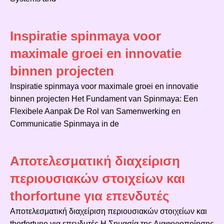
Inspiratie spinmaya voor
maximale groei en innovatie
binnen projecten
Inspiratie spinmaya voor maximale groei en innovatie
binnen projecten Het Fundament van Spinmaya: Een
Flexibele Aanpak De Rol van Samenwerking en
Communicatie Spinmaya in de
Αποτελεσματική διαχείριση
περιουσιακών στοιχείων και
thorfortune για επενδυτές
Αποτελεσματική διαχείριση περιουσιακών στοιχείων και
thorfortune για επενδυτές Η Σημασία της Διαφοροποίησης