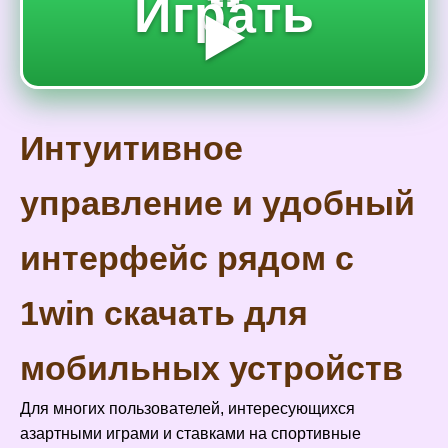
Играть
▶️
Интуитивное
управление и удобный
интерфейс рядом с
1win скачать для
мобильных устройств
Для многих пользователей, интересующихся
азартными играми и ставками на спортивные