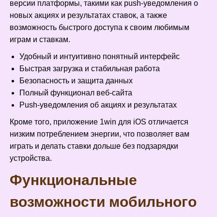
версии платформы, такими как push-уведомления о
новых акциях и результатах ставок, а также
возможность быстрого доступа к своим любимым
играм и ставкам.
Удобный и интуитивно понятный интерфейс
Быстрая загрузка и стабильная работа
Безопасность и защита данных
Полный функционал веб-сайта
Push-уведомления об акциях и результатах
Кроме того, приложение 1win для iOS отличается
низким потреблением энергии, что позволяет вам
играть и делать ставки дольше без подзарядки
устройства.
Функциональные
возможности мобильного