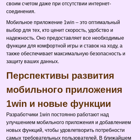
своим счетом даже при отсутствии интернет-
соединения.
Мобильное приложение 1win – это оптимальный
выбор для тех, кто ценит скорость, удобство и
надежность. Оно предоставляет все необходимые
функции для комфортной игры и ставок на ходу, а
также обеспечивает максимальную безопасность и
защиту ваших данных.
Перспективы развития
мобильного приложения
1win и новые функции
Разработчики 1win постоянно работают над
улучшением мобильного приложения и добавлением
новых функций, чтобы удовлетворить потребности
самых требовательных пользователей. В ближайшем