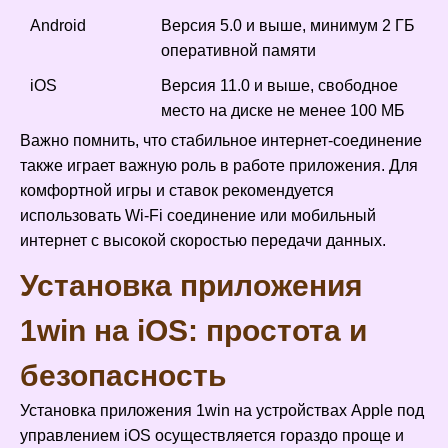
Android
Версия 5.0 и выше, минимум 2 ГБ
оперативной памяти
iOS
Версия 11.0 и выше, свободное
место на диске не менее 100 МБ
Важно помнить, что стабильное интернет-соединение
также играет важную роль в работе приложения. Для
комфортной игры и ставок рекомендуется
использовать Wi-Fi соединение или мобильный
интернет с высокой скоростью передачи данных.
Установка приложения
1win на iOS: простота и
безопасность
Установка приложения 1win на устройствах Apple под
управлением iOS осуществляется гораздо проще и