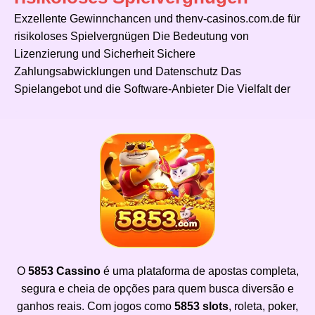
Exzellente Gewinnchancen und thenv-casinos.com.de für
risikoloses Spielvergnügen Die Bedeutung von
Lizenzierung und Sicherheit Sichere
Zahlungsabwicklungen und Datenschutz Das
Spielangebot und die Software-Anbieter Die Vielfalt der
O
5853 Cassino
é uma plataforma de apostas completa,
segura e cheia de opções para quem busca diversão e
ganhos reais. Com jogos como
5853 slots
, roleta, poker,