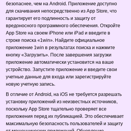
безопаснее, чем на Android. Приложение доступно
для скачивания непосредственно из App Store, что
гарантирует его подлинность и защиту от
вредоносного программного обеспечения. Откройте
App Store на своем iPhone или iPad и введите в
строке поиска «1win». Найдите официальное
приложение 1win в результатах поиска и нажмите
кнопку «Загрузить». После завершения загрузки
приложение автоматически установится на ваше
устройство. Запустите приложение и введите свои
учетные данные для входа или зарегистрируйте
новую учетную запись.
В отличие от Android, на iOS не требуется разрешать
установку приложений из неизвестных источников,
поскольку App Store тщательно проверяет все
приложения перед их публикацией. Это обеспечивает
максимальную безопасность пользователей и защиту
от мошеннических приложений. Обновление