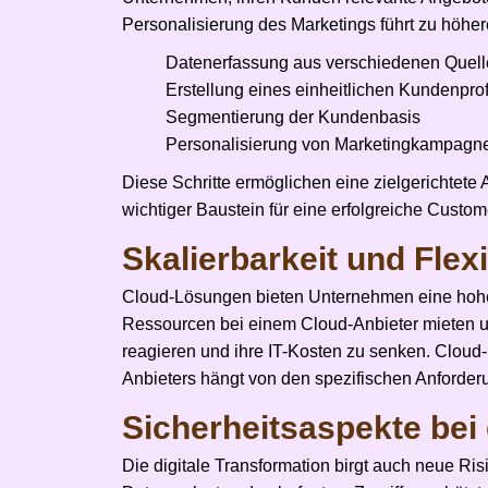
Personalisierung des Marketings führt zu höhe
Datenerfassung aus verschiedenen Quel
Erstellung eines einheitlichen Kundenprof
Segmentierung der Kundenbasis
Personalisierung von Marketingkampagn
Diese Schritte ermöglichen eine zielgerichtet
wichtiger Baustein für eine erfolgreiche Custo
Skalierbarkeit und Flex
Cloud-Lösungen bieten Unternehmen eine hohe Sk
Ressourcen bei einem Cloud-Anbieter mieten u
reagieren und ihre IT-Kosten zu senken. Cloud
Anbieters hängt von den spezifischen Anforde
Sicherheitsaspekte bei 
Die digitale Transformation birgt auch neue Ri