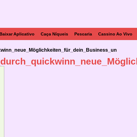
Baixar Aplicativo
Caça Níqueis
Pescaria
Cassino Ao Vivo
kwinn_neue_Möglichkeiten_für_dein_Business_un
_durch_quickwinn_neue_Möglic