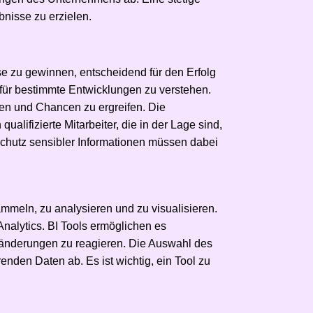
bnisse zu erzielen.
se zu gewinnen, entscheidend für den Erfolg
 für bestimmte Entwicklungen zu verstehen.
ren und Chancen zu ergreifen. Die
alifizierte Mitarbeiter, die in der Lage sind,
chutz sensibler Informationen müssen dabei
mmeln, zu analysieren und zu visualisieren.
Analytics. BI Tools ermöglichen es
ränderungen zu reagieren. Die Auswahl des
nden Daten ab. Es ist wichtig, ein Tool zu