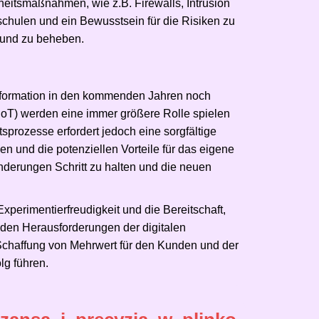
heitsmaßnahmen, wie z.B. Firewalls, Intrusion
 schulen und ein Bewusstsein für die Risiken zu
n und zu beheben.
ansformation in den kommenden Jahren noch
(IoT) werden eine immer größere Rolle spielen
prozesse erfordert jedoch eine sorgfältige
en und die potenziellen Vorteile für das eigene
änderungen Schritt zu halten und die neuen
xperimentierfreudigkeit und die Bereitschaft,
 den Herausforderungen der digitalen
r Schaffung von Mehrwert für den Kunden und der
lg führen.