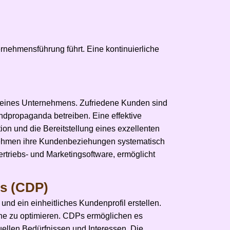
rnehmensführung führt. Eine kontinuierliche
lg eines Unternehmens. Zufriedene Kunden sind
ndpropaganda betreiben. Eine effektive
n und die Bereitstellung eines exzellenten
ehmen ihre Kundenbeziehungen systematisch
triebs- und Marketingsoftware, ermöglicht
ms (CDP)
 ein einheitliches Kundenprofil erstellen.
he zu optimieren. CDPs ermöglichen es
uellen Bedürfnissen und Interessen. Die