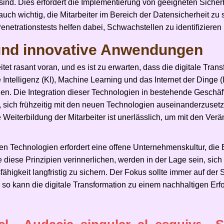
sind. Dies erfordert die Implementierung von geeigneten Sicher
uch wichtig, die Mitarbeiter im Bereich der Datensicherheit zu
netrationstests helfen dabei, Schwachstellen zu identifiziere
und innovative Anwendungen
et rasant voran, und es ist zu erwarten, dass die digitale Tr
Intelligenz (KI), Machine Learning und das Internet der Dinge 
n. Die Integration dieser Technologien in bestehende Geschäfts
g, sich frühzeitig mit den neuen Technologien auseinanderzusetz
Weiterbildung der Mitarbeiter ist unerlässlich, um mit den Ver
en Technologien erfordert eine offene Unternehmenskultur, die E
diese Prinzipien verinnerlichen, werden in der Lage sein, sich
fähigkeit langfristig zu sichern. Der Fokus sollte immer auf de
so kann die digitale Transformation zu einem nachhaltigen Erfo