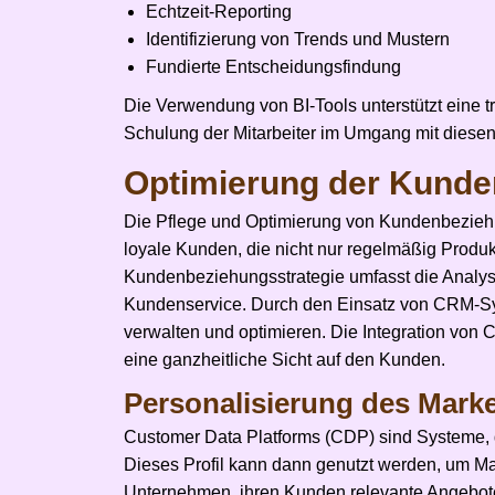
Echtzeit-Reporting
Identifizierung von Trends und Mustern
Fundierte Entscheidungsfindung
Die Verwendung von BI-Tools unterstützt eine 
Schulung der Mitarbeiter im Umgang mit diesen 
Optimierung der Kund
Die Pflege und Optimierung von Kundenbeziehun
loyale Kunden, die nicht nur regelmäßig Produ
Kundenbeziehungsstrategie umfasst die Analyse
Kundenservice. Durch den Einsatz von CRM-S
verwalten und optimieren. Die Integration von
eine ganzheitliche Sicht auf den Kunden.
Personalisierung des Mark
Customer Data Platforms (CDP) sind Systeme, 
Dieses Profil kann dann genutzt werden, um 
Unternehmen, ihren Kunden relevante Angebote u