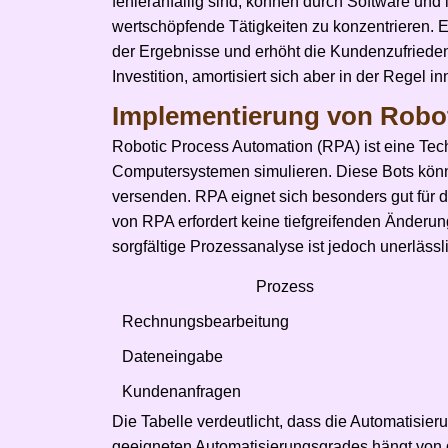
fehleranfällig sind, können durch Software und 
wertschöpfende Tätigkeiten zu konzentrieren. E
der Ergebnisse und erhöht die Kundenzufrieden
Investition, amortisiert sich aber in der Regel in
Implementierung von Robo
Robotic Process Automation (RPA) ist eine Techn
Computersystemen simulieren. Diese Bots könn
versenden. RPA eignet sich besonders gut für d
von RPA erfordert keine tiefgreifenden Änderu
sorgfältige Prozessanalyse ist jedoch unerlässl
Prozess
Rechnungsbearbeitung
Dateneingabe
Kundenanfragen
Die Tabelle verdeutlicht, dass die Automatisi
geeigneten Automatisierungsgrades hängt von 