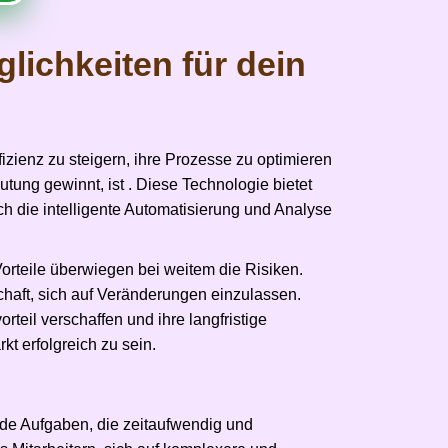
lichkeiten für dein
zienz zu steigern, ihre Prozesse zu optimieren
tung gewinnt, ist
. Diese Technologie bietet
h die intelligente Automatisierung und Analyse
orteile überwiegen bei weitem die Risiken.
schaft, sich auf Veränderungen einzulassen.
eil verschaffen und ihre langfristige
kt erfolgreich zu sein.
nde Aufgaben, die zeitaufwendig und