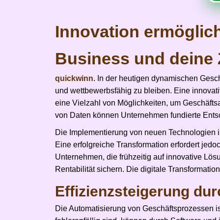
Innovation ermöglich
Business und deine 
quickwinn
. In der heutigen dynamischen Gesch
und wettbewerbsfähig zu bleiben. Eine innov
eine Vielzahl von Möglichkeiten, um Geschäfts
von Daten können Unternehmen fundierte Entsch
Die Implementierung von neuen Technologien ist
Eine erfolgreiche Transformation erfordert jedo
Unternehmen, die frühzeitig auf innovative Lös
Rentabilität sichern. Die digitale Transformatio
Effizienzsteigerung du
Die Automatisierung von Geschäftsprozessen is