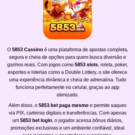
O
5853 Cassino
é uma plataforma de apostas completa,
segura e cheia de opções para quem busca diversão e
ganhos reais. Com jogos como
5853 slots
, roleta, poker,
esportes e loterias como a Double Lottery, o site oferece
uma experiência dinâmica e cheia de adrenalina. Tudo
funciona perfeitamente no celular, graças ao app
otimizado.
Além disso, o
5853 bet paga mesmo
e permite saques
via PIX, carteiras digitais e transferências. Com apenas
um
5853 bet login
, o jogador acessa bônus diários,
promoções exclusivas e um ambiente confiável, ideal