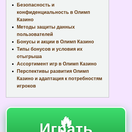
Безопасность и
конфиденциальность в Олимп
Казино
Методы защиты данных
пользователей
Бонусы и акции в Олимп Казино
Типы бонусов и условия их
отыгрыша
Ассортимент игр в Олимп Казино
Перспективы развития Олимп
Казино и адаптация к потребностям
игроков
🔥
Играть