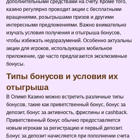
дополнительными средствами на счету. Кроме того,
казино регулярно проводит акции с бесплатными
вращениями, розыгрышами призов и другими
интересными предложениями. Важно внимательно
изучать условия получения и отыгрыша бонусов,
чтобы избежать недоразумений. Особенно актуальны
акции для игроков, использующих мобильное
приложение, где часто предлагаются эксклюзивные
бонусы.
Типы бонусов и условия их
отыгрыша
В Олимп Казино можно встретить различные типы
бонусов, такие как приветственный бонус, бонус за
депозит, бонус за активность, фриспины и cashback.
Приветственный бонус обычно предоставляется
новым игрокам за регистрацию и первый депозит.
Бонус за депозит начисляется при пополнении счета