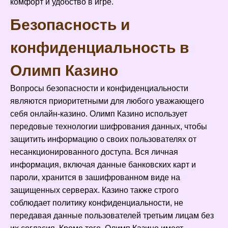
комфорт и удобство в игре.
Безопасность и
конфиденциальность в
Олимп Казино
Вопросы безопасности и конфиденциальности
являются приоритетными для любого уважающего
себя онлайн-казино. Олимп Казино использует
передовые технологии шифрования данных, чтобы
защитить информацию о своих пользователях от
несанкционированного доступа. Вся личная
информация, включая данные банковских карт и
пароли, хранится в зашифрованном виде на
защищенных серверах. Казино также строго
соблюдает политику конфиденциальности, не
передавая данные пользователей третьим лицам без