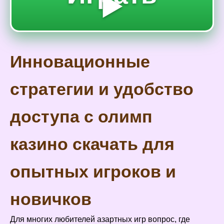
▶️
Инновационные
стратегии и удобство
доступа с олимп
казино скачать для
опытных игроков и
новичков
Для многих любителей азартных игр вопрос, где