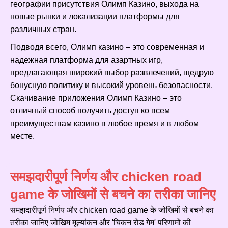
географии присутствия Олимп Казино, выхода на
новые рынки и локализации платформы для
различных стран.
Подводя всего, Олимп казино – это современная и
надежная платформа для азартных игр,
предлагающая широкий выбор развлечений, щедрую
бонусную политику и высокий уровень безопасности.
Скачивание приложения Олимп Казино – это
отличный способ получить доступ ко всем
преимуществам казино в любое время и в любом
месте.
समझदारीपूर्ण निर्णय और chicken road
game के जोखिमों से बचने का तरीका जानिए
समझदारीपूर्ण निर्णय और chicken road game के जोखिमों से बचने का
तरीका जानिए जोखिम मूल्यांकन और 'चिकन रोड गेम' परिणामों की