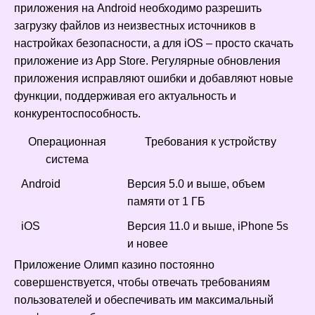
приложения на Android необходимо разрешить
загрузку файлов из неизвестных источников в
настройках безопасности, а для iOS – просто скачать
приложение из App Store. Регулярные обновления
приложения исправляют ошибки и добавляют новые
функции, поддерживая его актуальность и
конкурентоспособность.
Операционная
Требования к устройству
система
Android
Версия 5.0 и выше, объем
памяти от 1 ГБ
iOS
Версия 11.0 и выше, iPhone 5s
и новее
Приложение Олимп казино постоянно
совершенствуется, чтобы отвечать требованиям
пользователей и обеспечивать им максимальный