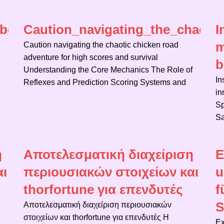
bonus_nabízí_unikátní_zábavu_a_vz
Caution_navigating_the_chaoti
I
m
Caution navigating the chaotic chicken road
adventure for high scores and survival
b
Understanding the Core Mechanics The Role of
In
Reflexes and Prediction Scoring Systems and
in
Sp
Sa
η
Αποτελεσματική διαχείριση
E
αι
περιουσιακών στοιχείων και
u
thorfortune για επενδυτές
f
S
Αποτελεσματική διαχείριση περιουσιακών
στοιχείων και thorfortune για επενδυτές Η
Ex