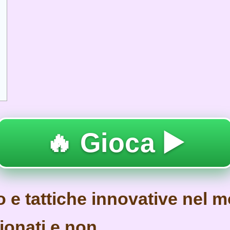
🔥 Gioca ▶️
o e tattiche innovative nel 
onati e non