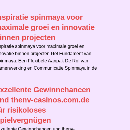
rušení_při_ka
c_chicken_road_adventure_for_high_
nspiratie spinmaya voor
aximale groei en innovatie
innen projecten
spiratie spinmaya voor maximale groei en
novatie binnen projecten Het Fundament van
inmaya: Een Flexibele Aanpak De Rol van
menwerking en Communicatie Spinmaya in de
xzellente Gewinnchancen
nd thenv-casinos.com.de
ür risikoloses
pielvergnügen
zellente Gewinnchancen und thenv-