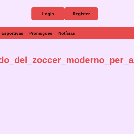
Login
Register
Esportivas
Promoções
Notícias
ondo_del_zoccer_moderno_per_