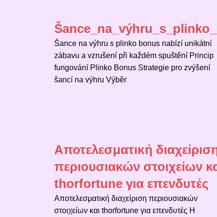
Šance_na_výhru_s_plinko_
Šance na výhru s plinko bonus nabízí unikátní
zábavu a vzrušení při každém spuštění Princip
fungování Plinko Bonus Strategie pro zvýšení
šancí na výhru Výběr
Αποτελεσματική διαχείρισ
περιουσιακών στοιχείων κ
thorfortune για επενδυτές
Αποτελεσματική διαχείριση περιουσιακών
στοιχείων και thorfortune για επενδυτές Η