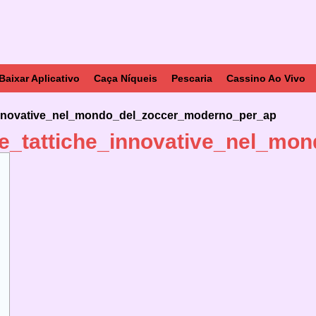
Baixar Aplicativo
Caça Níqueis
Pescaria
Cassino Ao Vivo
e_innovative_nel_mondo_del_zoccer_moderno_per_ap
o_e_tattiche_innovative_nel_m