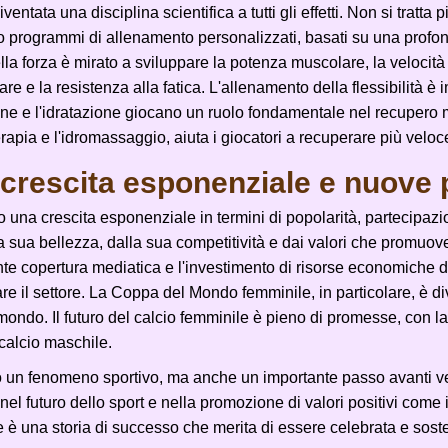
tata una disciplina scientifica a tutti gli effetti. Non si tratta p
erso programmi di allenamento personalizzati, basati su una prof
forza è mirato a sviluppare la potenza muscolare, la velocità e 
re e la resistenza alla fatica. L'allenamento della flessibilità è 
one e l'idratazione giocano un ruolo fondamentale nel recupero 
rapia e l'idromassaggio, aiuta i giocatori a recuperare più veloc
a crescita esponenziale e nuove 
ato una crescita esponenziale in termini di popolarità, partecipa
la sua bellezza, dalla sua competitività e dai valori che promuo
nte copertura mediatica e l'investimento di risorse economiche d
zzare il settore. La Coppa del Mondo femminile, in particolare, è
il mondo. Il futuro del calcio femminile è pieno di promesse, con la
calcio maschile.
lo un fenomeno sportivo, ma anche un importante passo avanti ver
 nel futuro dello sport e nella promozione di valori positivi come i
e è una storia di successo che merita di essere celebrata e sost