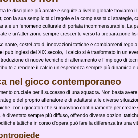
tra le discipline più amate e seguite a livello globale troviamo i
, con la sua semplicità di regole e la complessità di strategie, 
aria e un fenomeno culturale di portata incommensurabile. La pass
liate e un'attenzione sempre crescente verso la preparazione fisi
scinante, costellato di innovazioni tattiche e cambiamenti regol
i pub inglesi del XIX secolo, il calcio si è trasformato in un eve
introduzione di nuove tecniche di allenamento e l'impiego di tecn
ibuito a rendere il calcio un'esperienza sempre più dinamica e 
ica nel gioco contemporaneo
emento cruciale per il successo di una squadra. Non basta avere 
trategie del proprio allenatore e di adattarsi alle diverse situazi
miche, con i giocatori che si muovono continuamente per creare s
-1 è diventato sempre più diffuso, offrendo diverse opzioni tattich
difiche tattiche in corso d'opera può fare la differenza tra una vit
contropiede