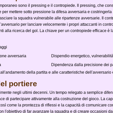
emporaneo sono il pressing e il contropiede. Il pressing, che con
 per mettere sotto pressione la difesa avversaria e costringerla a
ciare la squadra vulnerabile alle ripartenze avversarie. Il contr
all'avversario per lanciare velocemente i propri attaccanti in cont
i alla ricerca del gol. La chiave per un contropiede efficace è la
aggi
ione avversaria
Dispendio energetico, vulnerabilit
à
Dipendenza dalla precisione dei pa
 all'andamento della partita e alle caratteristiche dell'avversari
el portiere
calmente negli ultimi decenni. Un tempo relegato a semplice difen
apace di partecipare attivamente alla costruzione del gioco. La ca
sì come la prontezza di riflessi e la capacità di comunicare con
con l'obiettivo di far avanzare la squadra e di creare occasioni 