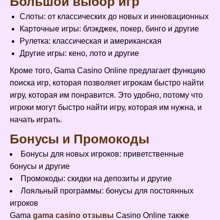
Большой выбор игр
Слоты: от классических до новых и инновационных
Карточные игры: блэкджек, покер, бинго и другие
Рулетка: классическая и американская
Другие игры: кено, лото и другие
Кроме того, Gama Casino Online предлагает функцию
поиска игр, которая позволяет игрокам быстро найти
игру, которая им понравится. Это удобно, потому что
игроки могут быстро найти игру, которая им нужна, и
начать играть.
Бонусы и Промокоды
Бонусы для новых игроков: приветственные
бонусы и другие
Промокоды: скидки на депозиты и другие
Лояльный программы: бонусы для постоянных
игроков
Gama
gama casino отзывы
Casino Online также