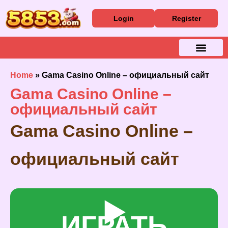
Login
Register
Baixar Aplicativo
Caça Níqueis
Cassino Ao Vivo
Home
»
Gama Casino Online – официальный сайт
Gama Casino Online –
официальный сайт
Gama Casino Online –
официальный сайт
▶️
ИГРАТЬ