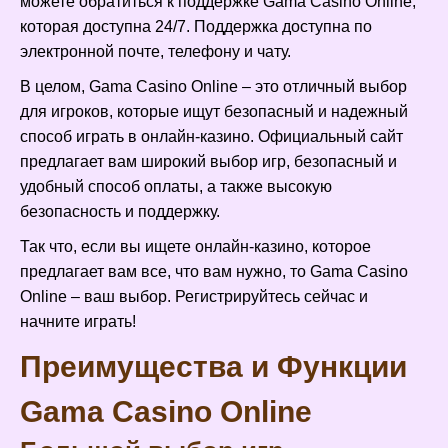
можете обратиться к поддержке Gama Casino Online,
которая доступна 24/7. Поддержка доступна по
электронной почте, телефону и чату.
В целом, Gama Casino Online – это отличный выбор
для игроков, которые ищут безопасный и надежный
способ играть в онлайн-казино. Официальный сайт
предлагает вам широкий выбор игр, безопасный и
удобный способ оплаты, а также высокую
безопасность и поддержку.
Так что, если вы ищете онлайн-казино, которое
предлагает вам все, что вам нужно, то Gama Casino
Online – ваш выбор. Регистрируйтесь сейчас и
начните играть!
Преимущества и Функции
Gama Casino Online