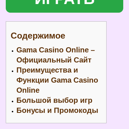
Содержимое
Gama Casino Online –
Официальный Сайт
Преимущества и
Функции Gama Casino
Online
Большой выбор игр
Бонусы и Промокоды