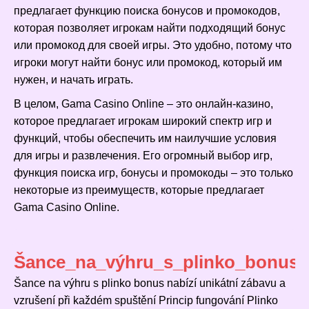
предлагает функцию поиска бонусов и промокодов,
которая позволяет игрокам найти подходящий бонус
или промокод для своей игры. Это удобно, потому что
игроки могут найти бонус или промокод, который им
нужен, и начать играть.
В целом, Gama Casino Online – это онлайн-казино,
которое предлагает игрокам широкий спектр игр и
функций, чтобы обеспечить им наилучшие условия
для игры и развлечения. Его огромный выбор игр,
функция поиска игр, бонусы и промокоды – это только
некоторые из преимуществ, которые предлагает
Gama Casino Online.
Šance_na_výhru_s_plinko_bonus_n
Šance na výhru s plinko bonus nabízí unikátní zábavu a
vzrušení při každém spuštění Princip fungování Plinko