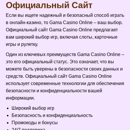
Официальный Сайт
Если вы ищете надежный и безопасный способ играть
в онлайн-казино, то Gama Casino Online – ваш выбор.
Официальный сайт Gama Casino Online предлагает
вам широкий выбор игр, включая слоты, карточные
игры и рулетку.
Один из ключевых преимуществ Gama Casino Online –
это его официальный статус. Это означает, что вы
можете быть уверены в безопасности своих данных и
средств. Официальный сайт Gama Casino Online
использует современные технологии для обеспечения
безопасности и конфиденциальности вашей
информации.
Широкий выбор игр
Безопасность и конфиденциальность
Промокоды и бонусы
24/7 поддержка