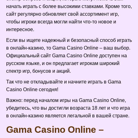
начать играть с более высокими ставками. Кроме того,
сайт регулярно обновляет свой ассортимент игр,
чтобы игроки всегда могли найти что-то новое и
интересное.
Если вы ищете надежный и безопасный способ играть
в онлайн-казино, то Gama Casino Online – ваш выбор.
Официальный сайт Gama Casino Online доступен на
русском языке, и он предлагает игрокам широкий
спектр игр, бонусов и акций.
Так что не откладывайте и начните играть в Gama
Casino Online сегодня!
Важно: перед началом игры на Gama Casino Online,
убедитесь, что вы достигли возраста 18 лет и что игра
в онлайн-казино является легальной в вашей стране.
Gama Casino Online –