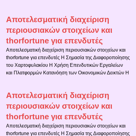
Αποτελεσματική διαχείριση
περιουσιακών στοιχείων και
thorfortune για επενδυτές
Αποτελεσματική διαχείριση περιουσιακών στοιχείων και
thorfortune για επενδυτές Η Σημασία της Διαφοροποίησης
του Χαρτοφυλακίου Η Χρήση Επενδυτικών Εργαλείων
και Πλατφορμών Κατανόηση των Οικονομικών Δεικτών Η
Αποτελεσματική διαχείριση
περιουσιακών στοιχείων και
thorfortune για επενδυτές
Αποτελεσματική διαχείριση περιουσιακών στοιχείων και
thorfortune για επενδυτές Η Σημασία της Διαφοροποίησης