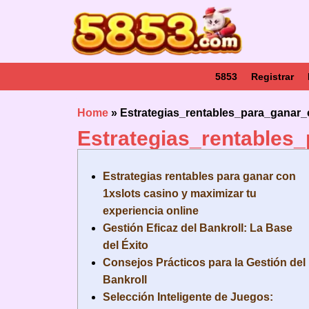
5853
Registrar
Home
»
Estrategias_rentables_para_ganar
Estrategias_rentables
Estrategias rentables para ganar con
1xslots casino y maximizar tu
experiencia online
Gestión Eficaz del Bankroll: La Base
del Éxito
Consejos Prácticos para la Gestión del
Bankroll
Selección Inteligente de Juegos: