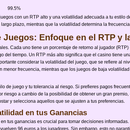
99.5%
r juegos con un RTP alto y una volatilidad adecuada a tu estilo
 largo plazo, mientras que la volatilidad determina la frecuenci
e Juegos: Enfoque en el RTP y la
les. Cada uno tiene un porcentaje de retorno al jugador (RTP) 
go del tiempo. Un RTP más alto significa que el casino tiene u
tante considerar la volatilidad del juego, que se refiere al niv
on menor frecuencia, mientras que los juegos de baja volatili
lo de juego y tu tolerancia al riesgo. Si prefieres pagos frecue
r riesgo a cambio de la posibilidad de obtener un gran premio, el
star y selecciona aquellos que se ajusten a tus preferencias.
atilidad en tus Ganancias
 en tus ganancias es crucial para tomar decisiones informadas
vuelven 96 euros a los jugadores. Sin embargo, esto no garant