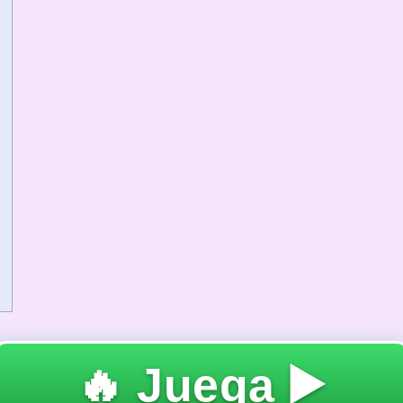
🔥 Juega ▶️