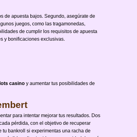
itos de apuesta bajos. Segundo, asegúrate de
 Algunos juegos, como las tragamonedas,
bilidades de cumplir los requisitos de apuesta
s y bonificaciones exclusivas.
lots casino
y aumentar tus posibilidades de
embert
ntar para intentar mejorar tus resultados. Dos
cada pérdida, con el objetivo de recuperar
e tu bankroll si experimentas una racha de