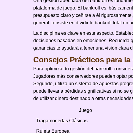
Una gestión adecuada del bankroll es fundamen
plataforma de juego. El bankroll es, básicamente
presupuesto claro y ceñirse a él rigurosamente,
general consiste en dividir tu bankroll total 
La disciplina es clave en este aspecto. Estable
decisiones basadas en emociones. Recuerda que 
ganancias te ayudará a tener una visión clara d
Consejos Prácticos para la 
Para optimizar tu gestión del bankroll, conside
Jugadores más conservadores pueden optar por 
Segundo, utiliza un sistema de apuestas progr
puede llevar a pérdidas significativas si no se
de utilizar dinero destinado a otras necesidades
Juego
Tragamonedas Clásicas
Ruleta Europea