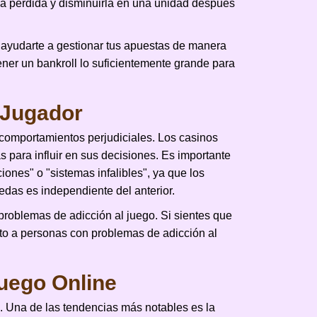
da pérdida y disminuirla en una unidad después
 ayudarte a gestionar tus apuestas de manera
tener un bankroll lo suficientemente grande para
 Jugador
r comportamientos perjudiciales. Los casinos
 para influir en sus decisiones. Es importante
iones" o "sistemas infalibles", ya que los
edas es independiente del anterior.
problemas de adicción al juego. Si sientes que
to a personas con problemas de adicción al
Juego Online
n. Una de las tendencias más notables es la