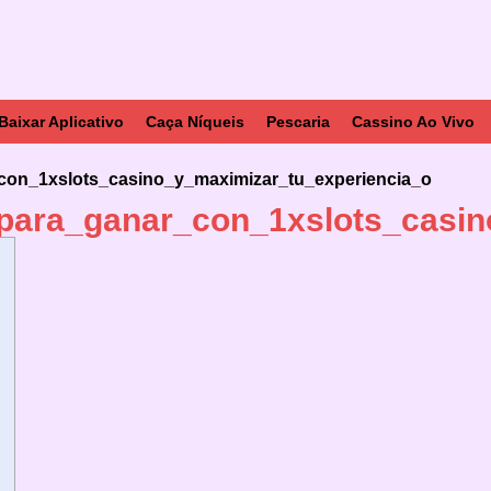
Baixar Aplicativo
Caça Níqueis
Pescaria
Cassino Ao Vivo
_con_1xslots_casino_y_maximizar_tu_experiencia_o
_para_ganar_con_1xslots_casi