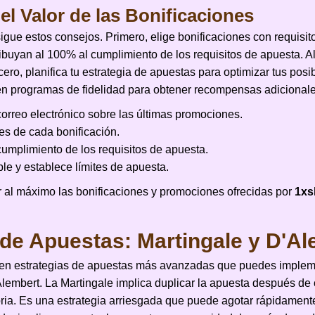
el Valor de las Bonificaciones
 sigue estos consejos. Primero, elige bonificaciones con requis
ribuyan al 100% al cumplimiento de los requisitos de apuesta.
ero, planifica tu estrategia de apuestas para optimizar tus posi
a en programas de fidelidad para obtener recompensas adicionale
 correo electrónico sobre las últimas promociones.
es de cada bonificación.
umplimiento de los requisitos de apuesta.
le y establece límites de apuesta.
r al máximo las bonificaciones y promociones ofrecidas por
1xs
de Apuestas: Martingale y D'Al
isten estrategias de apuestas más avanzadas que puedes impleme
Alembert. La Martingale implica duplicar la apuesta después de 
toria. Es una estrategia arriesgada que puede agotar rápidament