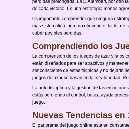
pérdidas prolongada. La D'Alembert, por otro 
de cada victoria. Es una estrategia menos agres
Es importante comprender que ninguna estrateg
más sistemática, pero no eliminan el factor de 
cubrir posibles pérdidas.
Comprendiendo los Jueg
La comprensión de los juegos de azar y la psico
están diseñados para ser atractivos y mantener 
ser consciente de estas técnicas y no dejarte ll
juegos de azar se basan en la aleatoriedad. Re
La autodisciplina y la gestión de las emocione
estás perdiendo el control, busca ayuda profe
juego.
Nuevas Tendencias en 1
El panorama del juego online está en constante