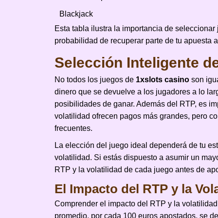
Blackjack
Esta tabla ilustra la importancia de selecciona
probabilidad de recuperar parte de tu apuesta a
Selección Inteligente d
No todos los juegos de
1xslots casino
son igua
dinero que se devuelve a los jugadores a lo lar
posibilidades de ganar. Además del RTP, es impor
volatilidad ofrecen pagos más grandes, pero c
frecuentes.
La elección del juego ideal dependerá de tu esti
volatilidad. Si estás dispuesto a asumir un mayo
RTP y la volatilidad de cada juego antes de apo
El Impacto del RTP y la Vol
Comprender el impacto del RTP y la volatilidad
promedio, por cada 100 euros apostados, se de