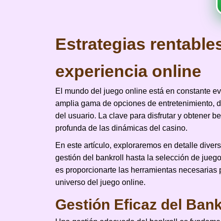
Estrategias rentable
experiencia online
El mundo del juego online está en constante e
amplia gama de opciones de entretenimiento, d
del usuario. La clave para disfrutar y obtener b
profunda de las dinámicas del casino.
En este artículo, exploraremos en detalle dive
gestión del bankroll hasta la selección de jue
es proporcionarte las herramientas necesarias 
universo del juego online.
Gestión Eficaz del Bank