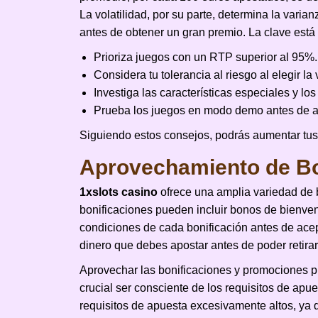
La volatilidad, por su parte, determina la varia
antes de obtener un gran premio. La clave está
Prioriza juegos con un RTP superior al 95%.
Considera tu tolerancia al riesgo al elegir la 
Investiga las características especiales y lo
Prueba los juegos en modo demo antes de ap
Siguiendo estos consejos, podrás aumentar tus 
Aprovechamiento de Bo
1xslots casino
ofrece una amplia variedad de 
bonificaciones pueden incluir bonos de bienveni
condiciones de cada bonificación antes de acept
dinero que debes apostar antes de poder retirar
Aprovechar las bonificaciones y promociones p
crucial ser consciente de los requisitos de apu
requisitos de apuesta excesivamente altos, ya qu