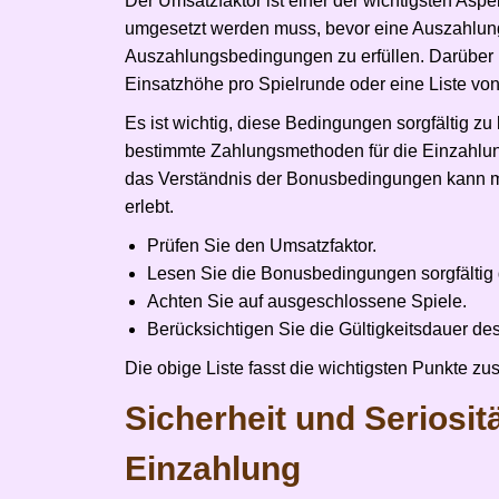
Der Umsatzfaktor ist einer der wichtigsten Asp
umgesetzt werden muss, bevor eine Auszahlung mö
Auszahlungsbedingungen zu erfüllen. Darüber 
Einsatzhöhe pro Spielrunde oder eine Liste v
Es ist wichtig, diese Bedingungen sorgfältig 
bestimmte Zahlungsmethoden für die Einzahlu
das Verständnis der Bonusbedingungen kann m
erlebt.
Prüfen Sie den Umsatzfaktor.
Lesen Sie die Bonusbedingungen sorgfältig 
Achten Sie auf ausgeschlossene Spiele.
Berücksichtigen Sie die Gültigkeitsdauer de
Die obige Liste fasst die wichtigsten Punkte 
Sicherheit und Seriosi
Einzahlung