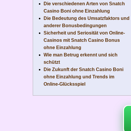
Die verschiedenen Arten von Snatch
Casino Boni ohne Einzahlung
Die Bedeutung des Umsatzfaktors und
anderer Bonusbedingungen
Sicherheit und Seriosität von Online-
Casinos mit Snatch Casino Bonus
ohne Einzahlung
Wie man Betrug erkennt und sich
schützt
Die Zukunft der Snatch Casino Boni
ohne Einzahlung und Trends im
Online-Glücksspiel