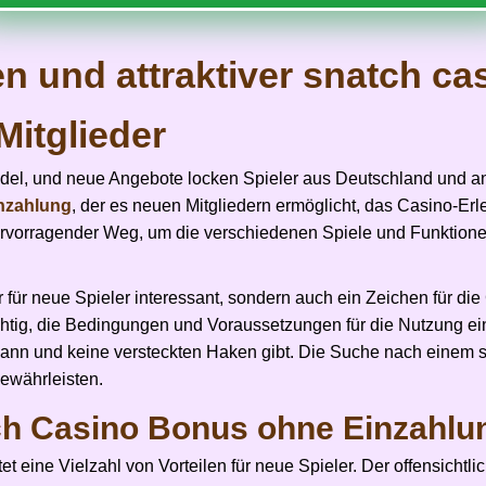
en und attraktiver snatch c
Mitglieder
ndel, und neue Angebote locken Spieler aus Deutschland und an
nzahlung
, der es neuen Mitgliedern ermöglicht, das Casino-Erl
ervorragender Weg, um die verschiedenen Spiele und Funktione
 für neue Spieler interessant, sondern auch ein Zeichen für die
ichtig, die Bedingungen und Voraussetzungen für die Nutzung e
kann und keine versteckten Haken gibt. Die Suche nach einem ser
gewährleisten.
tch Casino Bonus ohne Einzahlun
eine Vielzahl von Vorteilen für neue Spieler. Der offensichtlich