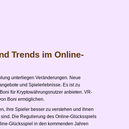
nd Trends im Online-
ahlung unterliegen Veränderungen. Neue
ngebote und Spielerlebnisse. Es ist zu
 Boni für Kryptowährungsnutzer anbieten. VR-
 von Boni ermöglichen.
n, ihre Spieler besser zu verstehen und ihnen
 sind. Die Regulierung des Online-Glücksspiels
 Online-Glücksspiel in den kommenden Jahren