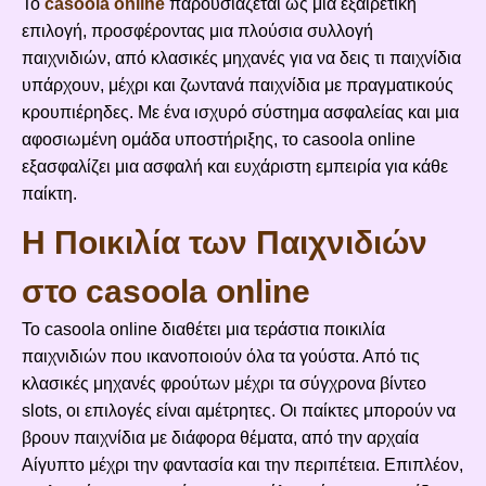
Το
casoola online
παρουσιάζεται ως μια εξαιρετική
επιλογή, προσφέροντας μια πλούσια συλλογή
παιχνιδιών, από κλασικές μηχανές για να δεις τι παιχνίδια
υπάρχουν, μέχρι και ζωντανά παιχνίδια με πραγματικούς
κρουπιέρηδες. Με ένα ισχυρό σύστημα ασφαλείας και μια
αφοσιωμένη ομάδα υποστήριξης, το casoola online
εξασφαλίζει μια ασφαλή και ευχάριστη εμπειρία για κάθε
παίκτη.
Η Ποικιλία των Παιχνιδιών
στο casoola online
Το casoola online διαθέτει μια τεράστια ποικιλία
παιχνιδιών που ικανοποιούν όλα τα γούστα. Από τις
κλασικές μηχανές φρούτων μέχρι τα σύγχρονα βίντεο
slots, οι επιλογές είναι αμέτρητες. Οι παίκτες μπορούν να
βρουν παιχνίδια με διάφορα θέματα, από την αρχαία
Αίγυπτο μέχρι την φαντασία και την περιπέτεια. Επιπλέον,