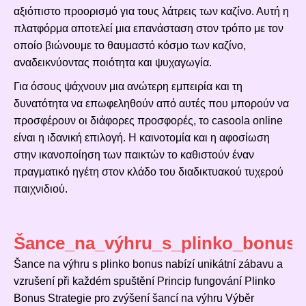
αξιόπιστο προορισμό για τους λάτρεις των καζίνο. Αυτή η
πλατφόρμα αποτελεί μια επανάσταση στον τρόπο με τον
οποίο βιώνουμε το θαυμαστό κόσμο των καζίνο,
αναδεικνύοντας ποιότητα και ψυχαγωγία.
Για όσους ψάχνουν μια ανώτερη εμπειρία και τη
δυνατότητα να επωφεληθούν από αυτές που μπορούν να
προσφέρουν οι διάφορες προσφορές, το casoola online
είναι η ιδανική επιλογή. Η καινοτομία και η αφοσίωση
στην ικανοποίηση των παικτών το καθιστούν έναν
πραγματικό ηγέτη στον κλάδο του διαδικτυακού τυχερού
παιχνιδιού.
Šance_na_výhru_s_plinko_bonus_n
Šance na výhru s plinko bonus nabízí unikátní zábavu a
vzrušení při každém spuštění Princip fungování Plinko
Bonus Strategie pro zvýšení šancí na výhru Výběr