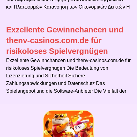
και Πλατφορμών Κατανόηση των Οικονομικών Δεικτών Η
Exzellente Gewinnchancen und
thenv-casinos.com.de für
risikoloses Spielvergnügen
Exzellente Gewinnchancen und thenv-casinos.com.de für
risikoloses Spielvergnügen Die Bedeutung von
Lizenzierung und Sicherheit Sichere
Zahlungsabwicklungen und Datenschutz Das
Spielangebot und die Software-Anbieter Die Vielfalt der