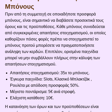
Μπόνους
Πριν από τη συμμετοχή σε οποιαδήποτε προσφορά
μπόνους, είναι σημαντικό να διαβάσετε προσεκτικά τους
όρους και τις προϋποθέσεις. Κάθε μπόνους συνοδεύεται
από συγκεκριμένες απαιτήσεις στοιχηματισμού, οι οποίες
καθορίζουν πόσες φορές πρέπει να στοιχηματιστεί το
μπόνους προτού μπορέσετε να πραγματοποιήσετε
ανάληψη των κερδών. Επιπλέον, ορισμένα παιχνίδια
μπορεί να μην συμβάλλουν πλήρως στην κάλυψη των
απαιτήσεων στοιχηματισμού.
Απαιτήσεις στοιχηματισμού: 35x το μπόνους.
Έγκυρα παιχνίδια: Slots, Κλασικό Μπλακτζάκ ,
Ρουλέτα με απόδοση προσφοράς 50%.
Μέγιστο ποντάρισμα: 5€ ανά στροφή.
Ελάχιστη κατάθεση: 10€.
Η κατανόηση των όρων και των προϋποθέσεων είναι