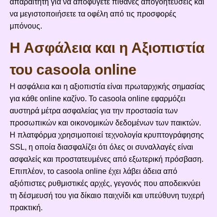
απαραίτητη για να αποφύγετε πιθανές απογοητεύσεις και
να μεγιστοποιήσετε τα οφέλη από τις προσφορές
μπόνους.
Η Ασφάλεια και η Αξιοπιστία
του casoola online
Η ασφάλεια και η αξιοπιστία είναι πρωταρχικής σημασίας
για κάθε online καζίνο. Το casoola online εφαρμόζει
αυστηρά μέτρα ασφαλείας για την προστασία των
προσωπικών και οικονομικών δεδομένων των παικτών.
Η πλατφόρμα χρησιμοποιεί τεχνολογία κρυπτογράφησης
SSL, η οποία διασφαλίζει ότι όλες οι συναλλαγές είναι
ασφαλείς και προστατευμένες από εξωτερική πρόσβαση.
Επιπλέον, το casoola online έχει λάβει άδεια από
αξιόπιστες ρυθμιστικές αρχές, γεγονός που αποδεικνύει
τη δέσμευσή του για δίκαιο παιχνίδι και υπεύθυνη τυχερή
πρακτική.