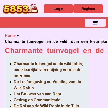
Login
Register
Baixar Aplicativo
Caça Níqueis
Cassino Ao Vivo
Home
»
Charmante_tuinvogel_en_de_wild_robin_een_kleurrijke
Charmante_tuinvogel_en_de_w
Charmante tuinvogel en de wild robin,
een kleurrijke verschijning voor lente
en zomer
De Leefomgeving en Voeding van de
Wild Robin
Het Bouwen van een Nest
Gedrag en Communicatie
De Rol van de Wild Robin in de Tuin