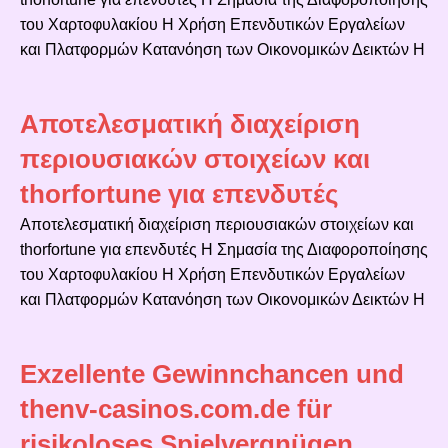
του Χαρτοφυλακίου Η Χρήση Επενδυτικών Εργαλείων
και Πλατφορμών Κατανόηση των Οικονομικών Δεικτών Η
Αποτελεσματική διαχείριση
περιουσιακών στοιχείων και
thorfortune για επενδυτές
Αποτελεσματική διαχείριση περιουσιακών στοιχείων και
thorfortune για επενδυτές Η Σημασία της Διαφοροποίησης
του Χαρτοφυλακίου Η Χρήση Επενδυτικών Εργαλείων
και Πλατφορμών Κατανόηση των Οικονομικών Δεικτών Η
Exzellente Gewinnchancen und
thenv-casinos.com.de für
risikoloses Spielvergnügen