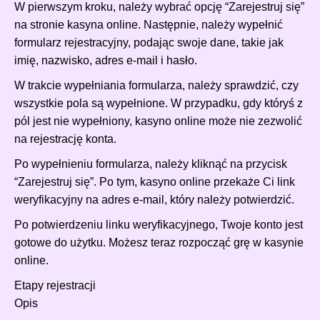
W pierwszym kroku, należy wybrać opcję “Zarejestruj się”
na stronie kasyna online. Następnie, należy wypełnić
formularz rejestracyjny, podając swoje dane, takie jak
imię, nazwisko, adres e-mail i hasło.
W trakcie wypełniania formularza, należy sprawdzić, czy
wszystkie pola są wypełnione. W przypadku, gdy któryś z
pól jest nie wypełniony, kasyno online może nie zezwolić
na rejestrację konta.
Po wypełnieniu formularza, należy kliknąć na przycisk
“Zarejestruj się”. Po tym, kasyno online przekaże Ci link
weryfikacyjny na adres e-mail, który należy potwierdzić.
Po potwierdzeniu linku weryfikacyjnego, Twoje konto jest
gotowe do użytku. Możesz teraz rozpocząć grę w kasynie
online.
Etapy rejestracji
Opis