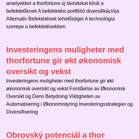
amelyekkel a thorfortune új távlatokat kínál a
befektetőknek A befektetési portfólió diversifikációja
Alternatív Befektetések lehetőségei A technológia
szerepe a befektetésekben
Investeringens muligheter med
thorfortune gir økt økonomisk
oversikt og vekst
Investeringens muligheter med thorfortune gir økt
økonomisk oversikt og vekst Forståelse av Økonomisk
Oversikt og Dens Betydning Viktigheten av
Automatisering i Økonomistyring Investeringsstrategier og
Diversifisering
Obrovský potenciál a thor