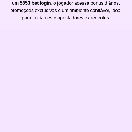
um
5853 bet login
, o jogador acessa bônus diários,
promoções exclusivas e um ambiente confiável, ideal
para iniciantes e apostadores experientes.