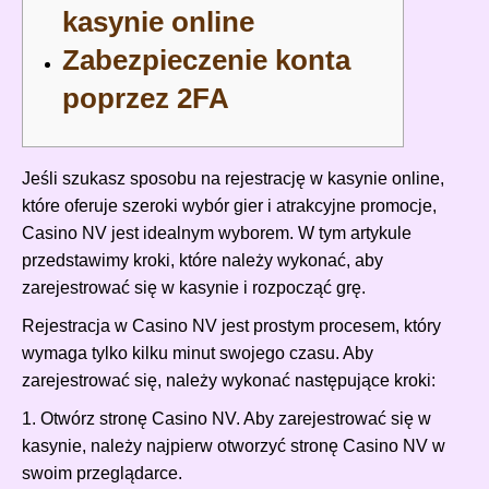
kasynie online
Zabezpieczenie konta
poprzez 2FA
Jeśli szukasz sposobu na rejestrację w kasynie online,
które oferuje szeroki wybór gier i atrakcyjne promocje,
Casino NV jest idealnym wyborem. W tym artykule
przedstawimy kroki, które należy wykonać, aby
zarejestrować się w kasynie i rozpocząć grę.
Rejestracja w Casino NV jest prostym procesem, który
wymaga tylko kilku minut swojego czasu. Aby
zarejestrować się, należy wykonać następujące kroki:
1. Otwórz stronę Casino NV. Aby zarejestrować się w
kasynie, należy najpierw otworzyć stronę Casino NV w
swoim przeglądarce.