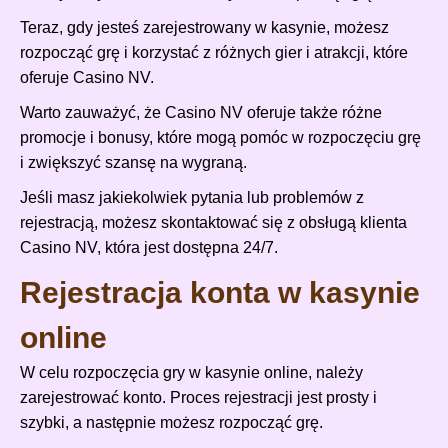
Teraz, gdy jesteś zarejestrowany w kasynie, możesz
rozpocząć grę i korzystać z różnych gier i atrakcji, które
oferuje Casino NV.
Warto zauważyć, że Casino NV oferuje także różne
promocje i bonusy, które mogą pomóc w rozpoczęciu grę
i zwiększyć szansę na wygraną.
Jeśli masz jakiekolwiek pytania lub problemów z
rejestracją, możesz skontaktować się z obsługą klienta
Casino NV, która jest dostępna 24/7.
Rejestracja konta w kasynie
online
W celu rozpoczęcia gry w kasynie online, należy
zarejestrować konto. Proces rejestracji jest prosty i
szybki, a następnie możesz rozpocząć grę.