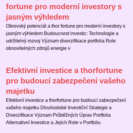
fortune pro moderní investory s
jasným výhledem
Obrovský potenciál a thor fortune pro moderní investory s
jasným výhledem Budoucnost investic: Technologie a
udržitelný rozvoj Význam diverzifikace portfolia Role
obnovitelných zdrojů energie v
Efektivní investice a thorfortune
pro budoucí zabezpečení vašeho
majetku
Efektivní investice a thorfortune pro budoucí zabezpečení
vašeho majetku Dlouhodobé Investiční Strategie a
Diverzifikace Význam Průběžných Úprav Portfolia
Alternativní Investice a Jejich Role v Portfoliu