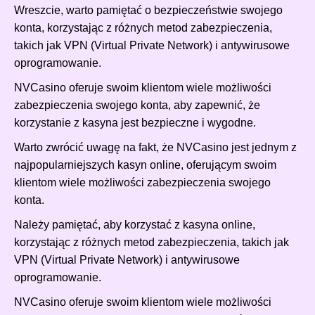
Wreszcie, warto pamiętać o bezpieczeństwie swojego
konta, korzystając z różnych metod zabezpieczenia,
takich jak VPN (Virtual Private Network) i antywirusowe
oprogramowanie.
NVCasino oferuje swoim klientom wiele możliwości
zabezpieczenia swojego konta, aby zapewnić, że
korzystanie z kasyna jest bezpieczne i wygodne.
Warto zwrócić uwagę na fakt, że NVCasino jest jednym z
najpopularniejszych kasyn online, oferującym swoim
klientom wiele możliwości zabezpieczenia swojego
konta.
Należy pamiętać, aby korzystać z kasyna online,
korzystając z różnych metod zabezpieczenia, takich jak
VPN (Virtual Private Network) i antywirusowe
oprogramowanie.
NVCasino oferuje swoim klientom wiele możliwości