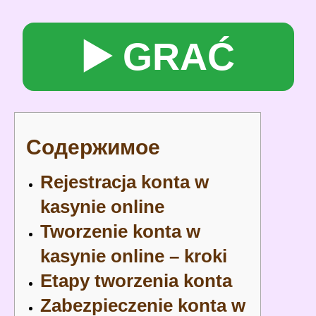
▶️ GRAĆ
Содержимое
Rejestracja konta w
kasynie online
Tworzenie konta w
kasynie online – kroki
Etapy tworzenia konta
Zabezpieczenie konta w