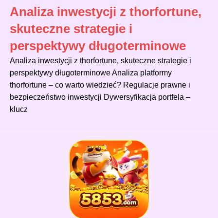
Analiza inwestycji z thorfortune,
skuteczne strategie i
perspektywy długoterminowe
Analiza inwestycji z thorfortune, skuteczne strategie i
perspektywy długoterminowe Analiza platformy
thorfortune – co warto wiedzieć? Regulacje prawne i
bezpieczeństwo inwestycji Dywersyfikacja portfela –
klucz