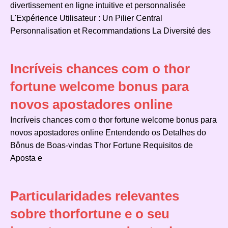
divertissement en ligne intuitive et personnalisée
L'Expérience Utilisateur : Un Pilier Central
Personnalisation et Recommandations La Diversité des
Incríveis chances com o thor
fortune welcome bonus para
novos apostadores online
Incríveis chances com o thor fortune welcome bonus para
novos apostadores online Entendendo os Detalhes do
Bônus de Boas-vindas Thor Fortune Requisitos de
Aposta e
Particularidades relevantes
sobre thorfortune e o seu