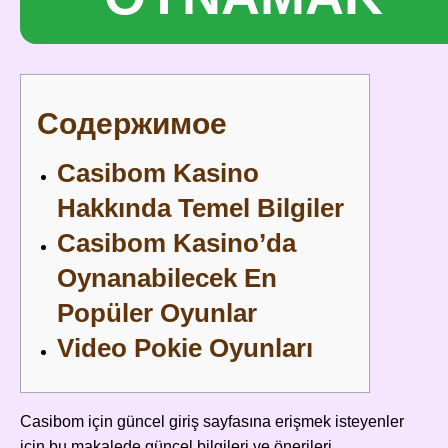
Содержимое
Casibom Kasino
Hakkında Temel Bilgiler
Casibom Kasino’da
Oynanabilecek En
Popüler Oyunlar
Video Pokie Oyunları
Casibom için güncel giriş sayfasına erişmek isteyenler
için bu makalede güncel bilgileri ve önerileri