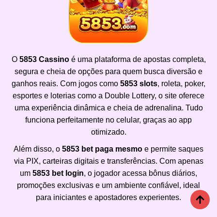
O
5853 Cassino
é uma plataforma de apostas completa,
segura e cheia de opções para quem busca diversão e
ganhos reais. Com jogos como
5853 slots
, roleta, poker,
esportes e loterias como a Double Lottery, o site oferece
uma experiência dinâmica e cheia de adrenalina. Tudo
funciona perfeitamente no celular, graças ao app
otimizado.
Além disso, o
5853 bet paga mesmo
e permite saques
via PIX, carteiras digitais e transferências. Com apenas
um
5853 bet login
, o jogador acessa bônus diários,
promoções exclusivas e um ambiente confiável, ideal
para iniciantes e apostadores experientes.