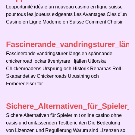
Lopportunité idéale un nouveau casino en ligne suisse
pour tous les joueurs exigeants Les Avantages Clés d'un
Casino en Ligne Moderne en Suisse Comment Choisir
Fascinerande_vandringsturer_län
Fascinerande vandringsturer längs en spännande
chickenroad lockar äventyrare i fjällen Utforska
Chickenroadens Ursprung och Historik Renarnas Roll i
Skapandet av Chickenroads Utrustning och
Förberedelser för
Sichere_Alternativen_für_Spiele
Sichere Alternativen für Spieler mit online casino ohne
oasis und umfassenden Testberichten Die Bedeutung
von Lizenzen und Regulierung Warum sind Lizenzen so