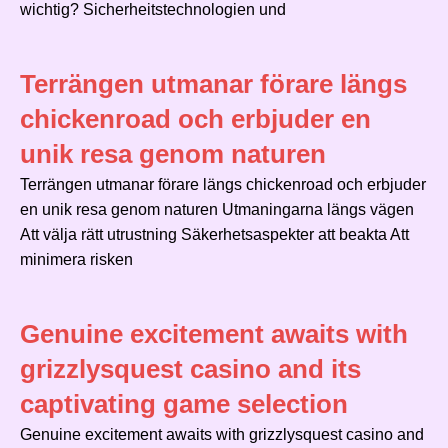
wichtig? Sicherheitstechnologien und
Terrängen utmanar förare längs
chickenroad och erbjuder en
unik resa genom naturen
Terrängen utmanar förare längs chickenroad och erbjuder
en unik resa genom naturen Utmaningarna längs vägen
Att välja rätt utrustning Säkerhetsaspekter att beakta Att
minimera risken
Genuine excitement awaits with
grizzlysquest casino and its
captivating game selection
Genuine excitement awaits with grizzlysquest casino and