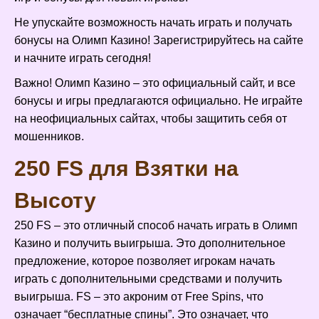
Не упускайте возможность начать играть и получать
бонусы на Олимп Казино! Зарегистрируйтесь на сайте
и начните играть сегодня!
Важно! Олимп Казино – это официальный сайт, и все
бонусы и игры предлагаются официально. Не играйте
на неофициальных сайтах, чтобы защитить себя от
мошенников.
250 FS для Взятки на
Высоту
250 FS – это отличный способ начать играть в Олимп
Казино и получить выигрыша. Это дополнительное
предложение, которое позволяет игрокам начать
играть с дополнительными средствами и получить
выигрыша. FS – это акроним от Free Spins, что
означает “бесплатные спины”. Это означает, что