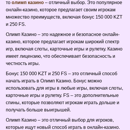
то
олимп казино
– отличный выбор. Это популярное
онлайн-казино, которое предлагает своим игрокам
множество преимуществ, включая бонус 150 000 KZT
и 250 FS.
Олимп Казино – это надежное и безопасное онлайн-
казино, которое предлагает игрокам широкий спектр
игр, включая слоты, карточные игры и рулетку. Казино
имеет лицензию, что обеспечивает безопасность и
честность игры.
Бонус 150 000 KZT и 250 FS – это отличный способ
начать играть в Олимп Казино. Бонус можно
использовать для игры в любые игры, включая слоты,
карточные игры и рулетку. FS – это дополнительные
спины, которые позволяют игрокам играть дольше и
получать больше выигрышей.
Олимп Казино – это отличный выбор для игроков,
которые ищут новый способ играть в онлайн-казино.