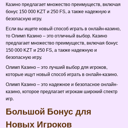
Казино предлагает множество преимуществ, включая
бонус 150 000 KZT и 250 FS, а также надежную и
безопасную игру.
Если вы ищете новый способ играть в онлайн-казино,
то Олимп Казино – это отличный выбор. Казино
предлагает множество преимуществ, включая бонус
150 000 KZT и 250 FS, а также надежную и
безопасную игру.
Олимп Казино – это лучший выбор для игроков,
которые ищут новый способ играть в онлайн-казино.
Олимп Казино – это надежное и безопасное онлайн-
казино, которое предлагает игрокам широкий спектр
игр.
Большой Бонус для
Новых Игроков