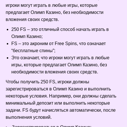
игроки могут играть в любые игры, которые
предлагает Олимп Казино, без необходимости
вложения своих средств.
250 FS – это отличный способ начать играть в
Олимп Казино;
FS – это акроним от Free Spins, что означает
“бесплатные спины”;
Это означает, что игроки могут играть в любые
игры, которые предлагает Олимп Казино, без
необходимости вложения своих средств.
Чтобы получить 250 FS, игроки должны
зарегистрироваться в Олимп Казино и выполнить
некоторые условия. Например, они должны сделать
минимальный депозит или выполнить некоторые
задачи. FS будут начисляться автоматически, после
выполнения условий.