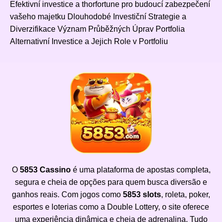
Efektivní investice a thorfortune pro budoucí zabezpečení
vašeho majetku Dlouhodobé Investiční Strategie a
Diverzifikace Význam Průběžných Úprav Portfolia
Alternativní Investice a Jejich Role v Portfoliu
O
5853 Cassino
é uma plataforma de apostas completa,
segura e cheia de opções para quem busca diversão e
ganhos reais. Com jogos como
5853 slots
, roleta, poker,
esportes e loterias como a Double Lottery, o site oferece
uma experiência dinâmica e cheia de adrenalina. Tudo