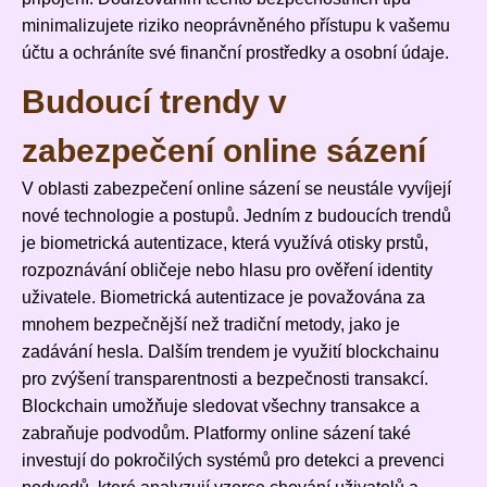
minimalizujete riziko neoprávněného přístupu k vašemu
účtu a ochráníte své finanční prostředky a osobní údaje.
Budoucí trendy v
zabezpečení online sázení
V oblasti zabezpečení online sázení se neustále vyvíjejí
nové technologie a postupů. Jedním z budoucích trendů
je biometrická autentizace, která využívá otisky prstů,
rozpoznávání obličeje nebo hlasu pro ověření identity
uživatele. Biometrická autentizace je považována za
mnohem bezpečnější než tradiční metody, jako je
zadávání hesla. Dalším trendem je využití blockchainu
pro zvýšení transparentnosti a bezpečnosti transakcí.
Blockchain umožňuje sledovat všechny transakce a
zabraňuje podvodům. Platformy online sázení také
investují do pokročilých systémů pro detekci a prevenci