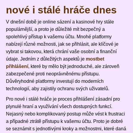
nové i stálé hráče dnes
V dnešní době je online sázení a kasinové hry stále
populárnější, a proto je důležité mít bezpečný a
spolehlivý přístup k vašemu účtu. Mnohé platformy
nabízejí různé možnosti, jak se přihlásit, ale klíčové je
vybrat si takovou, která chrání vaše osobní a finanční
údaje. Jedním z důležitých aspektů je
mostbet
přihlášení
, které by mělo být jednoduché, ale zároveň
zabezpečené proti neoprávněnému přístupu.
Důvěryhodné platformy investují do moderních
technologií, aby zajistily ochranu svých uživatelů.
Pro nové i stálé hráče je proces přihlášení zásadní pro
plynulé hraní a využívání všech dostupných funkcí.
Nejasný nebo komplikovaný postup může vést k frustraci
a případné ztrátě přístupu k vašemu účtu. Proto je dobré
se seznámit s jednotlivými kroky a možnostmi, které daná