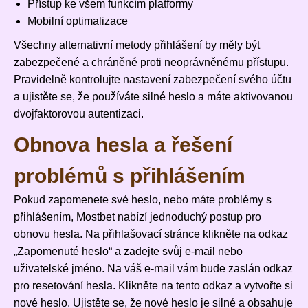
Přístup ke všem funkcím platformy
Mobilní optimalizace
Všechny alternativní metody přihlášení by měly být
zabezpečené a chráněné proti neoprávněnému přístupu.
Pravidelně kontrolujte nastavení zabezpečení svého účtu
a ujistěte se, že používáte silné heslo a máte aktivovanou
dvojfaktorovou autentizaci.
Obnova hesla a řešení
problémů s přihlášením
Pokud zapomenete své heslo, nebo máte problémy s
přihlášením, Mostbet nabízí jednoduchý postup pro
obnovu hesla. Na přihlašovací stránce klikněte na odkaz
„Zapomenuté heslo“ a zadejte svůj e-mail nebo
uživatelské jméno. Na váš e-mail vám bude zaslán odkaz
pro resetování hesla. Klikněte na tento odkaz a vytvořte si
nové heslo. Ujistěte se, že nové heslo je silné a obsahuje