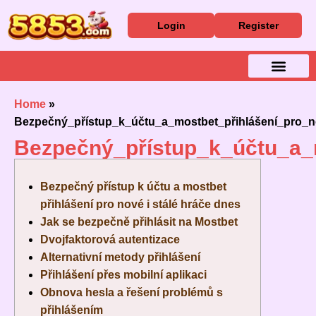
Login
Register
Baixar Aplicativo
Caça Níqueis
Cassino Ao Vivo
Home
»
Bezpečný_přístup_k_účtu_a_mostbet_přihlášení_pro_n
Bezpečný_přístup_k_účtu_a_m
Bezpečný přístup k účtu a mostbet
přihlášení pro nové i stálé hráče dnes
Jak se bezpečně přihlásit na Mostbet
Dvojfaktorová autentizace
Alternativní metody přihlášení
Přihlášení přes mobilní aplikaci
Obnova hesla a řešení problémů s
přihlášením