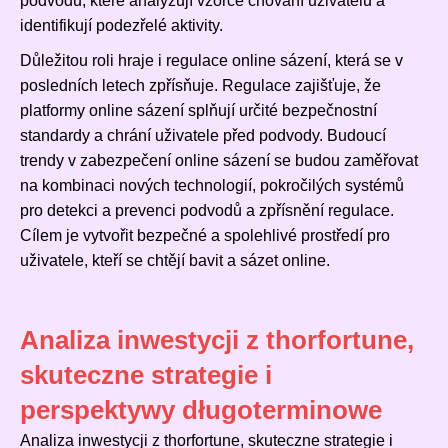
podvodů, které analyzují vzorce chování uživatelů a
identifikují podezřelé aktivity.
Důležitou roli hraje i regulace online sázení, která se v
posledních letech zpřísňuje. Regulace zajišťuje, že
platformy online sázení splňují určité bezpečnostní
standardy a chrání uživatele před podvody. Budoucí
trendy v zabezpečení online sázení se budou zaměřovat
na kombinaci nových technologií, pokročilých systémů
pro detekci a prevenci podvodů a zpřísnění regulace.
Cílem je vytvořit bezpečné a spolehlivé prostředí pro
uživatele, kteří se chtějí bavit a sázet online.
Analiza inwestycji z thorfortune,
skuteczne strategie i
perspektywy długoterminowe
Analiza inwestycji z thorfortune, skuteczne strategie i