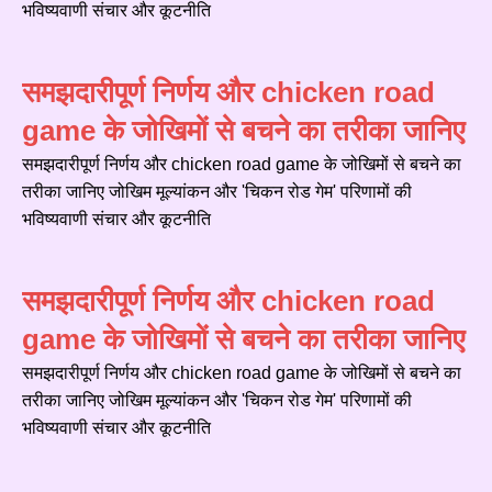
भविष्यवाणी संचार और कूटनीति
समझदारीपूर्ण निर्णय और chicken road
game के जोखिमों से बचने का तरीका जानिए
समझदारीपूर्ण निर्णय और chicken road game के जोखिमों से बचने का
तरीका जानिए जोखिम मूल्यांकन और 'चिकन रोड गेम' परिणामों की
भविष्यवाणी संचार और कूटनीति
समझदारीपूर्ण निर्णय और chicken road
game के जोखिमों से बचने का तरीका जानिए
समझदारीपूर्ण निर्णय और chicken road game के जोखिमों से बचने का
तरीका जानिए जोखिम मूल्यांकन और 'चिकन रोड गेम' परिणामों की
भविष्यवाणी संचार और कूटनीति