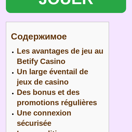
Содержимое
Les avantages de jeu au
Betify Casino
Un large éventail de
jeux de casino
Des bonus et des
promotions régulières
Une connexion
sécurisée