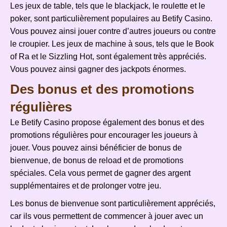
Les jeux de table, tels que le blackjack, le roulette et le
poker, sont particulièrement populaires au Betify Casino.
Vous pouvez ainsi jouer contre d’autres joueurs ou contre
le croupier. Les jeux de machine à sous, tels que le Book
of Ra et le Sizzling Hot, sont également très appréciés.
Vous pouvez ainsi gagner des jackpots énormes.
Des bonus et des promotions
régulières
Le Betify Casino propose également des bonus et des
promotions régulières pour encourager les joueurs à
jouer. Vous pouvez ainsi bénéficier de bonus de
bienvenue, de bonus de reload et de promotions
spéciales. Cela vous permet de gagner des argent
supplémentaires et de prolonger votre jeu.
Les bonus de bienvenue sont particulièrement appréciés,
car ils vous permettent de commencer à jouer avec un