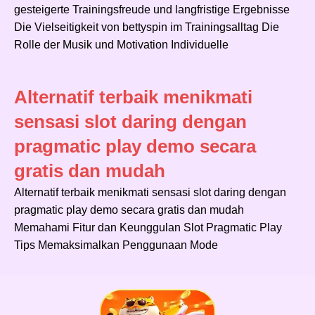
gesteigerte Trainingsfreude und langfristige Ergebnisse
Die Vielseitigkeit von bettyspin im Trainingsalltag Die
Rolle der Musik und Motivation Individuelle
Alternatif terbaik menikmati
sensasi slot daring dengan
pragmatic play demo secara
gratis dan mudah
Alternatif terbaik menikmati sensasi slot daring dengan
pragmatic play demo secara gratis dan mudah
Memahami Fitur dan Keunggulan Slot Pragmatic Play
Tips Memaksimalkan Penggunaan Mode