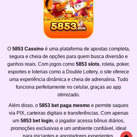
O
5853 Cassino
é uma plataforma de apostas completa,
segura e cheia de opções para quem busca diversão e
ganhos reais. Com jogos como
5853 slots
, roleta, poker,
esportes e loterias como a Double Lottery, o site oferece
uma experiência dinâmica e cheia de adrenalina. Tudo
funciona perfeitamente no celular, graças ao app
otimizado.
Além disso, o
5853 bet paga mesmo
e permite saques
via PIX, carteiras digitais e transferências. Com apenas
um
5853 bet login
, o jogador acessa bônus diários,
promoções exclusivas e um ambiente confiável, ideal
para iniciantes e apostadores experientes.