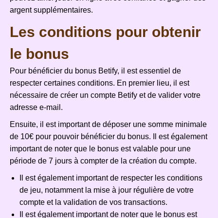
argent supplémentaires.
Les conditions pour obtenir
le bonus
Pour bénéficier du bonus Betify, il est essentiel de
respecter certaines conditions. En premier lieu, il est
nécessaire de créer un compte Betify et de valider votre
adresse e-mail.
Ensuite, il est important de déposer une somme minimale
de 10€ pour pouvoir bénéficier du bonus. Il est également
important de noter que le bonus est valable pour une
période de 7 jours à compter de la création du compte.
Il est également important de respecter les conditions
de jeu, notamment la mise à jour régulière de votre
compte et la validation de vos transactions.
Il est également important de noter que le bonus est