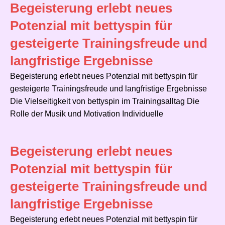
Begeisterung erlebt neues
Potenzial mit bettyspin für
gesteigerte Trainingsfreude und
langfristige Ergebnisse
Begeisterung erlebt neues Potenzial mit bettyspin für
gesteigerte Trainingsfreude und langfristige Ergebnisse
Die Vielseitigkeit von bettyspin im Trainingsalltag Die
Rolle der Musik und Motivation Individuelle
Begeisterung erlebt neues
Potenzial mit bettyspin für
gesteigerte Trainingsfreude und
langfristige Ergebnisse
Begeisterung erlebt neues Potenzial mit bettyspin für